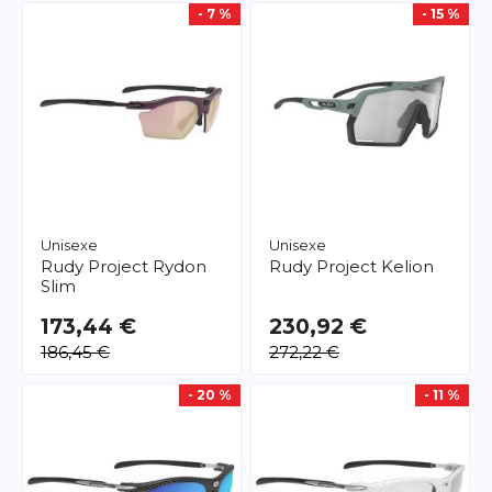
- 7 %
- 15 %
Unisexe
Unisexe
Rudy Project
Rydon
Rudy Project
Kelion
Slim
173,44 €
230,92 €
186,45 €
272,22 €
- 20 %
- 11 %