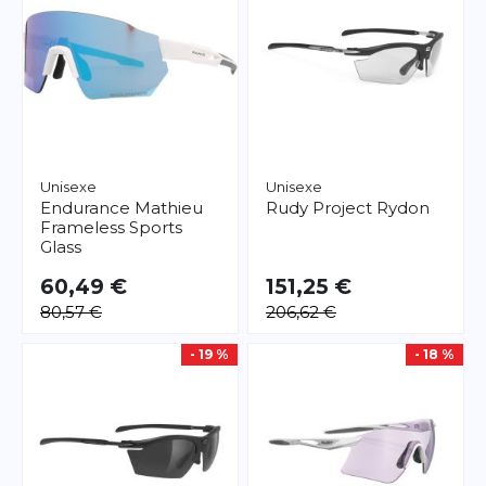
Unisexe
Unisexe
Endurance
Mathieu
Rudy Project
Rydon
Frameless Sports
Glass
60,49 €
151,25 €
80,57 €
206,62 €
- 19 %
- 18 %