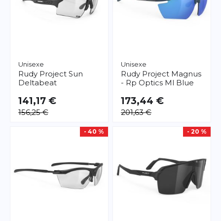
Unisexe
Unisexe
Rudy Project
Sun
Rudy Project
Magnus
Deltabeat
- Rp Optics Ml Blue
141,17 €
173,44 €
156,25 €
201,63 €
- 40 %
- 20 %