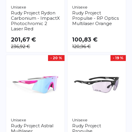
Unisexe
Unisexe
Rudy Project
Rydon
Rudy Project
Carbonium - ImpactX
Propulse - RP Optics
Photochromic 2
Multilaser Orange
Laser Red
201,67 €
100,83 €
236,92 €
120,96 €
- 20 %
- 19 %
Unisexe
Unisexe
Rudy Project
Astral
Rudy Project
Multilaser
Propulse