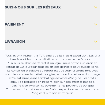
MOYENS DE PAIEMENT
SUIS-NOUS SUR LES RÉSEAUX
FAQ
CONTACT
PAIEMENT
SÉCURITÉ DES PRODUITS
LIVRAISON
Tous les prix incluent la TVA ainsi que les frais d'expédition. Les prix
barrés sont les prix de détail recommandés par le fabricant.
*En plus du droit de rétractation légal, nous offrons un droit de
retour de 30 jours sur tous les articles de notre boutique en ligne.
La condition préalable au retour est que ceux-ci soient renvoyés
complets et dans leur état d'origine, en bon état et sans dommage
et/ou salissure, dans l'emballage de vente d'origine. Les droits
légaux de rétractation ne sont bien sûr pas affectés par cela.
* Des frais de livraison supplémentaires peuvent s'appliquer.
Toutes les informations sur les frais d'expédition se trouvent dans
l'onglet "Livraison et retours".