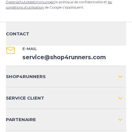
Datenschutzbestimmungen
la politique de confidentialité et
les
conditions d'utilisation
de Google s'appliquent.
CONTACT
E-MAIL
service@shop4runners.com
SHOP4RUNNERS
L'ENTREPRISE
SERVICE CLIENT
IMPRESSION
LIVRAISON & RETOURS NATIONAL
PARTENAIRE
LIVRAISON & RETOURS INTERNATIONAL