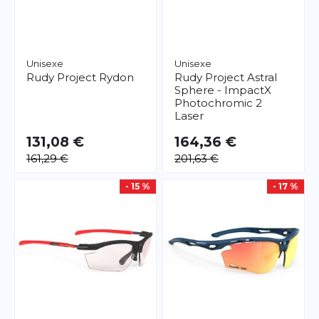
Unisexe
Unisexe
Rudy Project
Rydon
Rudy Project
Astral
Sphere - ImpactX
Photochromic 2
Laser
131,08 €
164,36 €
161,29 €
201,63 €
- 15 %
- 17 %