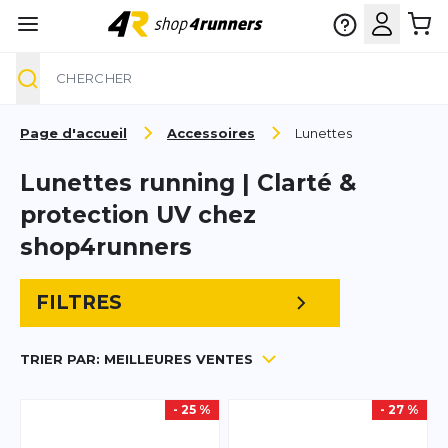
Chercher
Aller au contenu
Page d'accueil
Accessoires
Lunettes
Lunettes running | Clarté &
protection UV chez
shop4runners
FILTRES
TRIER PAR:
MEILLEURES VENTES
- 25 %
- 27 %