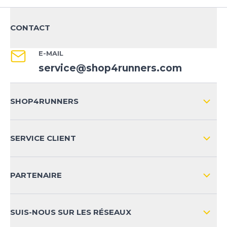
CONTACT
E-MAIL
service@shop4runners.com
SHOP4RUNNERS
L'ENTREPRISE
SERVICE CLIENT
IMPRESSION
LIVRAISON & RETOURS NATIONAL
PARTENAIRE
LIVRAISON & RETOURS INTERNATIONAL
MOYENS DE PAIEMENT
SUIS-NOUS SUR LES RÉSEAUX