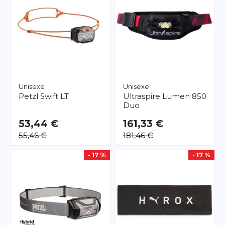
Unisexe
Unisexe
Petzl
Swift LT
Ultraspire
Lumen 850
Duo
53,44 €
161,33 €
55,46 €
181,46 €
- 17 %
- 17 %