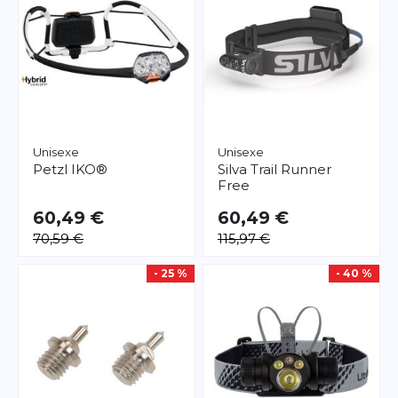
Unisexe
Unisexe
Petzl
IKO®
Silva
Trail Runner
Free
60,49 €
60,49 €
70,59 €
115,97 €
- 25 %
- 40 %