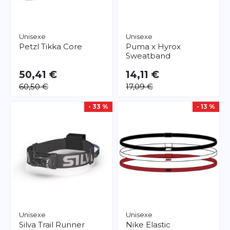
Unisexe
Unisexe
Petzl
Tikka Core
Puma
x Hyrox
Sweatband
50,41 €
14,11 €
60,50 €
17,09 €
- 33 %
- 13 %
Unisexe
Unisexe
Silva
Trail Runner
Nike
Elastic