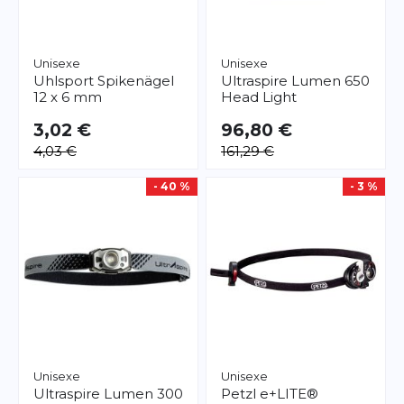
Unisexe
Unisexe
Uhlsport
Spikenägel
Ultraspire
Lumen 650
12 x 6 mm
Head Light
3,02 €
96,80 €
4,03 €
161,29 €
- 40 %
- 3 %
Unisexe
Unisexe
Ultraspire
Lumen 300
Petzl
e+LITE®