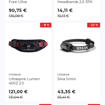
Free Ultra
Headbands 2.0 3PK
90,75 €
14,11 €
136,08 €
16,13 €
- 8 %
- 22 %
Unisexe
Unisexe
Ultraspire
Lumen
Silva
Smini
400Z 2.0
121,00 €
43,35 €
131,04 €
55,41 €