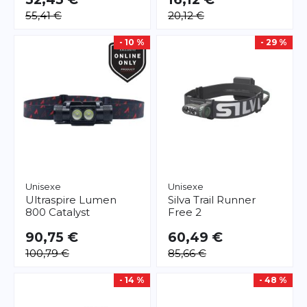
55,41 €
20,12 €
- 10 %
- 29 %
Unisexe
Unisexe
Ultraspire
Lumen
Silva
Trail Runner
800 Catalyst
Free 2
90,75 €
60,49 €
100,79 €
85,66 €
- 14 %
- 48 %