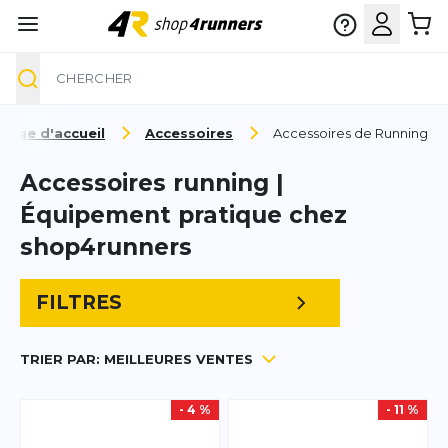
Chercher
Aller au contenu
Page d'accueil
Accessoires
Accessoires de Running
Accessoires running |
Équipement pratique chez
shop4runners
FILTRES
TRIER PAR:
MEILLEURES VENTES
- 4 %
- 11 %