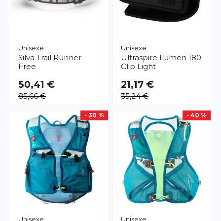
Unisexe
Unisexe
Silva
Trail Runner
Ultraspire
Lumen 180
Free
Clip Light
50,41 €
21,17 €
85,66 €
35,24 €
- 30 %
- 40 %
Unisexe
Unisexe