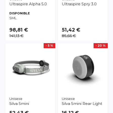
Ultraspire
Alpha 5.0
Ultraspire
Spry 3.0
DISPONIBLE
S
M
L
98,81 €
51,42 €
141,13 €
85,66 €
- 5 %
- 20 %
Unisexe
Unisexe
Silva
Smini
Silva
Smini Rear Light
52,43 €
16,12 €