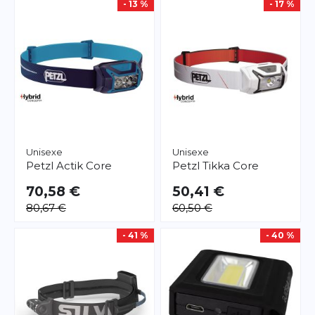
- 13 %
- 17 %
Unisexe
Unisexe
Petzl
Actik Core
Petzl
Tikka Core
70,58 €
50,41 €
80,67 €
60,50 €
- 41 %
- 40 %