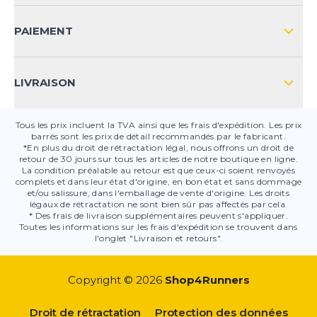
FAQ
CONTACT
PAIEMENT
SÉCURITÉ DES PRODUITS
LIVRAISON
Tous les prix incluent la TVA ainsi que les frais d'expédition. Les prix
barrés sont les prix de détail recommandés par le fabricant.
*En plus du droit de rétractation légal, nous offrons un droit de
retour de 30 jours sur tous les articles de notre boutique en ligne.
La condition préalable au retour est que ceux-ci soient renvoyés
complets et dans leur état d'origine, en bon état et sans dommage
et/ou salissure, dans l'emballage de vente d'origine. Les droits
légaux de rétractation ne sont bien sûr pas affectés par cela.
* Des frais de livraison supplémentaires peuvent s'appliquer.
Toutes les informations sur les frais d'expédition se trouvent dans
l'onglet "Livraison et retours".
Copyright © 2026
Shop4Runners
Droit de rétractation
Protection des données