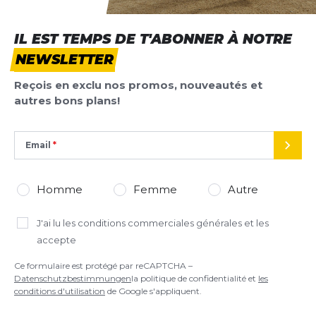
IL EST TEMPS DE T'ABONNER À NOTRE
NEWSLETTER
Reçois en exclu nos promos, nouveautés et
autres bons plans!
Email
ENVO
Homme
Femme
Autre
J'ai lu
les conditions commerciales générales
et les
accepte
Ce formulaire est protégé par reCAPTCHA –
Datenschutzbestimmungen
la politique de confidentialité et
les
conditions d'utilisation
de Google s'appliquent.