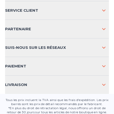
L'ENTREPRISE
SERVICE CLIENT
IMPRESSION
LIVRAISON & RETOURS NATIONAL
PARTENAIRE
LIVRAISON & RETOURS INTERNATIONAL
MOYENS DE PAIEMENT
SUIS-NOUS SUR LES RÉSEAUX
FAQ
CONTACT
PAIEMENT
SÉCURITÉ DES PRODUITS
LIVRAISON
Tous les prix incluent la TVA ainsi que les frais d'expédition. Les prix
barrés sont les prix de détail recommandés par le fabricant.
*En plus du droit de rétractation légal, nous offrons un droit de
retour de 30 jours sur tous les articles de notre boutique en ligne.