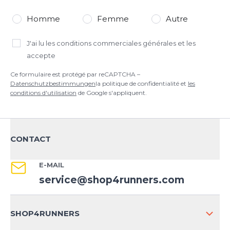
Homme
Femme
Autre
J'ai lu
les conditions commerciales générales
et les
accepte
Ce formulaire est protégé par reCAPTCHA –
Datenschutzbestimmungen
la politique de confidentialité et
les
conditions d'utilisation
de Google s'appliquent.
CONTACT
E-MAIL
service@shop4runners.com
SHOP4RUNNERS