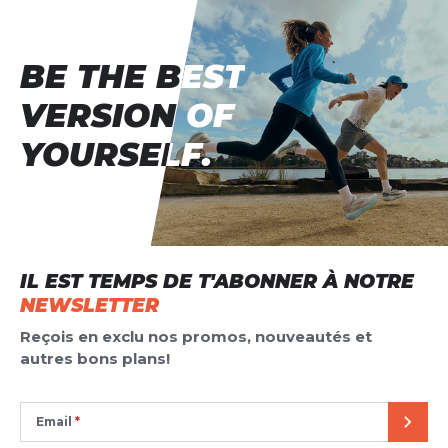
BE THE BEST
BE THE BEST
VERSION OF
VERSION OF
YOURSELF.
YOURSELF.
IL EST TEMPS DE T'ABONNER À NOTRE
NEWSLETTER
Reçois en exclu nos promos, nouveautés et
autres bons plans!
Email
ENVO