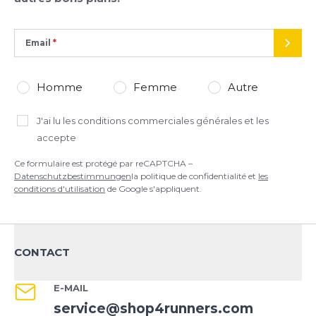
Ce formulaire est protégé par reCAPTCHA –
Datenschutzbestimmungen
la politique de confidentialité et
les
conditions d'utilisation
de Google s'appliquent.
Email
ENVO
Homme
Femme
Autre
J'ai lu
les conditions commerciales générales
et les
accepte
Ce formulaire est protégé par reCAPTCHA –
Datenschutzbestimmungen
la politique de confidentialité et
les
conditions d'utilisation
de Google s'appliquent.
CONTACT
E-MAIL
service@shop4runners.com