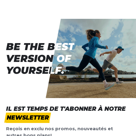
Socks (3 Pairs)
for a comfortable fit. - Mesh inserts for better
Tes avis:
ventilation. - Reinforced toe area for durability in the
stressed area. - Machine washable
Evaluation du produit
Nom
Nom
BE THE BEST
BE THE BEST
Titre de votre avis
VERSION OF
VERSION OF
Titre de votre avis
YOURSELF.
YOURSELF.
Votre avis detaillé
Votre avis detaillé
IL EST TEMPS DE T'ABONNER À NOTRE
*
Champs requis
NEWSLETTER
AJOUTER UN AVIS
Reçois en exclu nos promos, nouveautés et
autres bons plans!