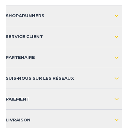
SHOP4RUNNERS
L'ENTREPRISE
SERVICE CLIENT
IMPRESSION
LIVRAISON & RETOURS NATIONAL
PARTENAIRE
LIVRAISON & RETOURS INTERNATIONAL
MOYENS DE PAIEMENT
SUIS-NOUS SUR LES RÉSEAUX
FAQ
CONTACT
PAIEMENT
SÉCURITÉ DES PRODUITS
LIVRAISON