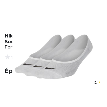
Nike Everyday Lightweight Footie
Socks (3 Pairs)
Femme
(0 Avis)
0.0
Épuisé
Guide des tailles