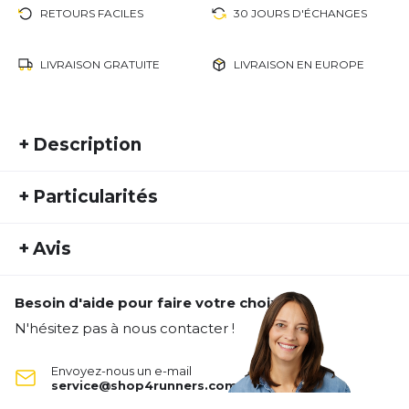
RETOURS FACILES
30 JOURS D'ÉCHANGES
LIVRAISON GRATUITE
LIVRAISON EN EUROPE
+
Description
The Nike Lightweight Footie Women's Training
+
Particularités
Socks (3 pairs) feature mesh inserts and are made
from a stretchy cotton material mix. They are
REF:
NIKE20FS20109
breathable and offer perfect fit and wearing
+
Avis
Numéro d'article étranger:
SX4863-101
comfort. - Heel pocket with Y-seam for a
Genre:
Femme
comfortable fit. - Mesh inserts for better ventilation.
- Reinforced toe area for durability in the stressed
Besoin d'aide pour faire votre choix ?
Type d'activité:
Fitness
Running
Personne n'a évalué ce produit.
area. - Machine washable The Nike Lightweight
N'hésitez pas à nous contacter !
Footie Women's Training Socks (3 pairs) feature
ÉCRIS UN AVIS
mesh inserts and are made from a stretchy cotton
Envoyez-nous un e-mail
material mix. They are breathable and offer perfect
service@shop4runners.com
fit and wearing comfort. - Heel pocket with Y-seam
Everyday Lightweight Footie