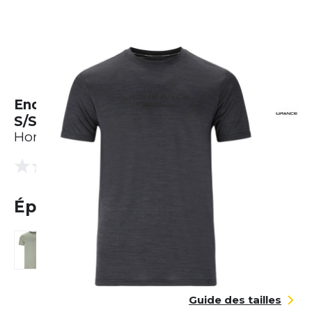
Endurance Portofino Performance
S/S Tee
Homme
(0 Avis)
0.0
Épuisé
Guide des tailles