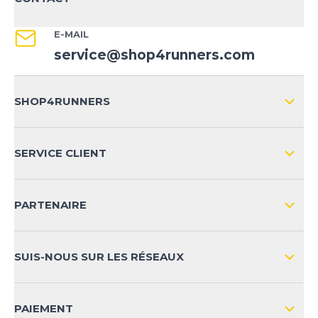
E-MAIL
service@shop4runners.com
SHOP4RUNNERS
L'ENTREPRISE
SERVICE CLIENT
IMPRESSION
LIVRAISON & RETOURS NATIONAL
PARTENAIRE
LIVRAISON & RETOURS INTERNATIONAL
MOYENS DE PAIEMENT
SUIS-NOUS SUR LES RÉSEAUX
FAQ
CONTACT
PAIEMENT