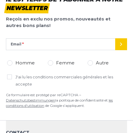
NEWSLETTER
AJOUTER UN AVIS
Reçois en exclu nos promos, nouveautés et
Ce formulaire est protégé par reCAPTCHA –
autres bons plans!
Datenschutzbestimmungen
la politique de confidentialité et
les
conditions d'utilisation
de Google s'appliquent.
Email
ENVO
Homme
Femme
Autre
J'ai lu
les conditions commerciales générales
et les
accepte
Ce formulaire est protégé par reCAPTCHA –
Datenschutzbestimmungen
la politique de confidentialité et
les
conditions d'utilisation
de Google s'appliquent.
CONTACT