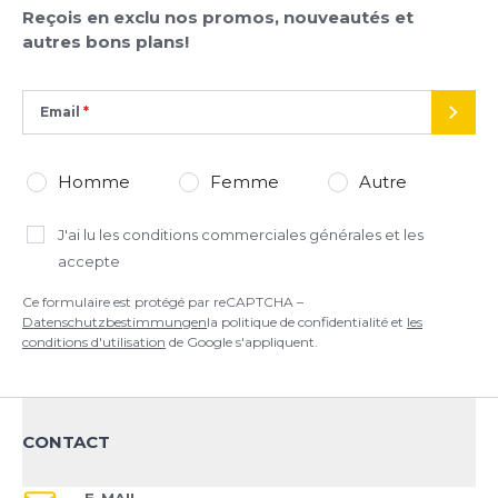
AJOUTER UN AVIS
Reçois en exclu nos promos, nouveautés et
autres bons plans!
Ce formulaire est protégé par reCAPTCHA –
Datenschutzbestimmungen
la politique de confidentialité et
les
conditions d'utilisation
de Google s'appliquent.
Email
ENVO
Homme
Femme
Autre
J'ai lu
les conditions commerciales générales
et les
accepte
Ce formulaire est protégé par reCAPTCHA –
Datenschutzbestimmungen
la politique de confidentialité et
les
conditions d'utilisation
de Google s'appliquent.
CONTACT
E-MAIL