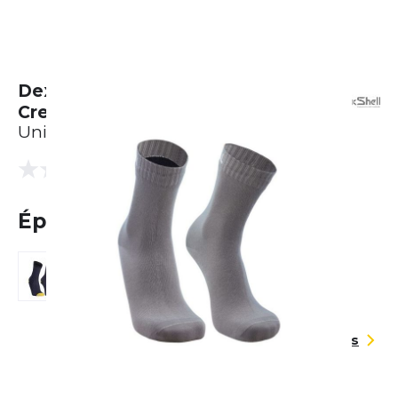
Dexshell Waterproof Ultra Thin
Crew Socks
Unisexe
(0 Avis)
0.0
Épuisé
Guide des tailles