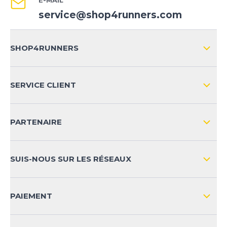
service@shop4runners.com
SHOP4RUNNERS
L'ENTREPRISE
SERVICE CLIENT
IMPRESSION
LIVRAISON & RETOURS NATIONAL
PARTENAIRE
LIVRAISON & RETOURS INTERNATIONAL
MOYENS DE PAIEMENT
SUIS-NOUS SUR LES RÉSEAUX
FAQ
CONTACT
PAIEMENT
SÉCURITÉ DES PRODUITS