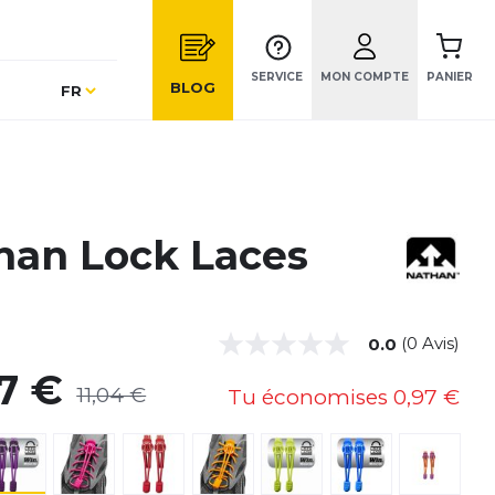
SERVICE
MON COMPTE
PANIER
Langue
BLOG
FR
han Lock Laces
(0 Avis)
0.0
7 €
11,04 €
Tu économises
0,97 €