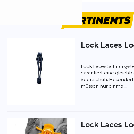
PRODUITS
PERTINENTS
Lock Laces
Lo
 produit
Lock Laces Schnürsyst
garantiert eine gleich
Sportschuh. Besonderh
müssen nur einmal...
Lock Laces
Lo