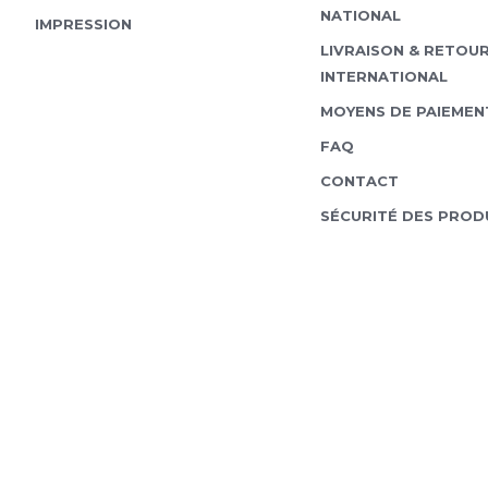
NATIONAL
IMPRESSION
Lock Laces Schnürsyst
LIVRAISON & RETOU
garantiert eine gleich
Sportschuh. Besonderh
INTERNATIONAL
müssen nur einmal...
MOYENS DE PAIEMEN
FAQ
CONTACT
SÉCURITÉ DES PROD
Lock Laces
Lo
Lock Laces Schnürsyst
garantiert eine gleich
Sportschuh. Besonderh
müssen nur einmal...