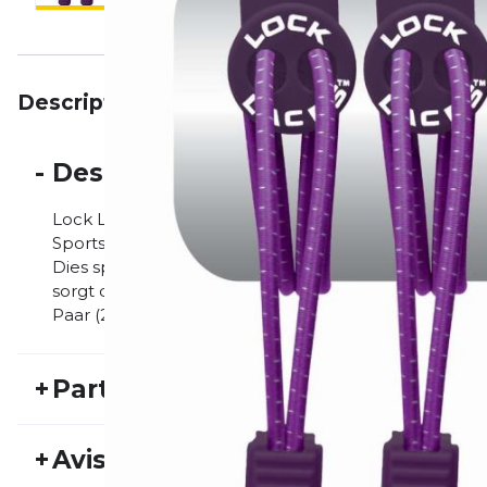
Description
Particularités
Avis
-
Description
Lock Laces Schnürsystem Dieses Schnürsystem garan
Sportschuh. Besonderheiten Die Lock Laces müssen n
Dies spart wertvolle Sekunden in der Wechselzone (z
sorgt der gleichbleibende Sitz der Schuhe für mehr
Paar (2 Stück) Lock Laces (Länge ist frei einstellbar)
+
Particularités
REF:
NATHAN12HW30029
Nu
+
Avis
Genre:
Unisexe