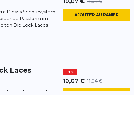
10,07 €
11,04 €
em Dieses Schnürsystem
AJOUTER AU PANIER
bleibende Passform im
eiten Die Lock Laces
ck Laces
- 9 %
10,07 €
11,04 €
em Dieses Schnürsystem
AJOUTER AU PANIER
bleibende Passform im
eiten Die Lock Laces