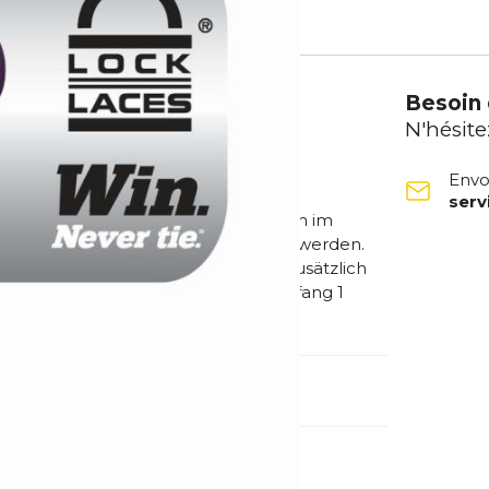
Besoin 
N'hésite
Envo
ser
tiert eine gleichbleibende Passform im
ur einmal eingefädelt und justiert werden.
.B. beim Triathlon und Duathlon). Zusätzlich
 Wohlbefinden beim Sport. Lieferumfang 1
méro d'article étranger:
1160NP