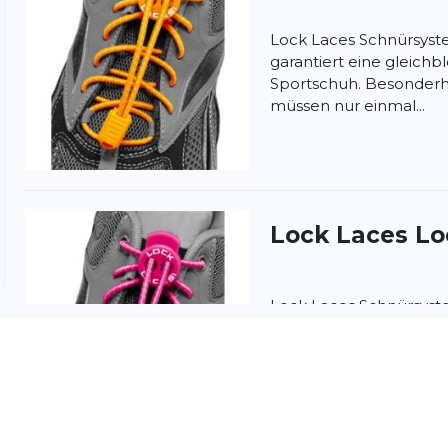
Lock Laces Schnürsyst
garantiert eine gleich
Sportschuh. Besonderh
müssen nur einmal...
ngen
la politique de confidentialité et
les conditions
Lock Laces
Lo
Lock Laces Schnürsyst
garantiert eine gleich
Sportschuh. Besonderh
müssen nur einmal...