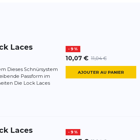
ck Laces
- 9 %
10,07 €
11,04 €
em Dieses Schnürsystem
AJOUTER AU PANIER
bleibende Passform im
eiten Die Lock Laces
ck Laces
- 9 %