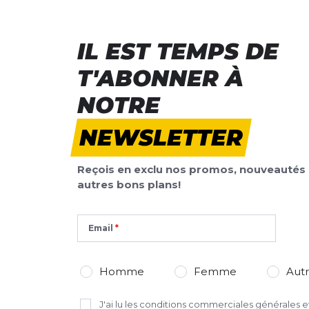
IL EST TEMPS DE
T'ABONNER À
NOTRE
NEWSLETTER
Reçois en exclu nos promos, nouveautés 
autres bons plans!
Email
Homme
Femme
Aut
J'ai lu
les conditions commerciales générales
et