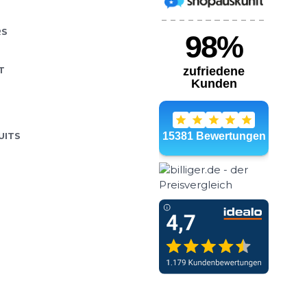
em Dieses Schnürsystem
AJOUTER AU PANIER
RS
bleibende Passform im
eiten Die Lock Laces
T
UITS
ck Laces
- 9 %
10,07 €
11,04 €
em. Dieses Schnürsystem
AJOUTER AU PANIER
bleibende Passform im
eiten Die Lock Laces