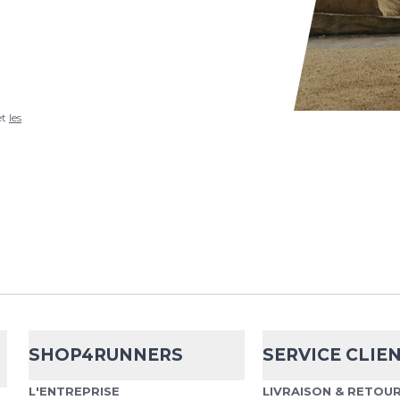
threaded...
Nathan
Lock 
et
les
Lock Laces Schnürsyst
garantiert eine gleich
Sportschuh. Besonderh
müssen nur einmal...
SHOP4RUNNERS
SERVICE CLIE
Lock Laces
Lo
L'ENTREPRISE
LIVRAISON & RETOU