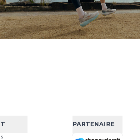
Laces
- 9 %
10,07 €
11,04 €
em Dieses Schnürsystem
AJOUTER AU PANIER
bleibende Passform im
eiten Die Lock Laces
NT
PARTENAIRE
ck Laces
- 9 %
10,07 €
11,04 €
RS