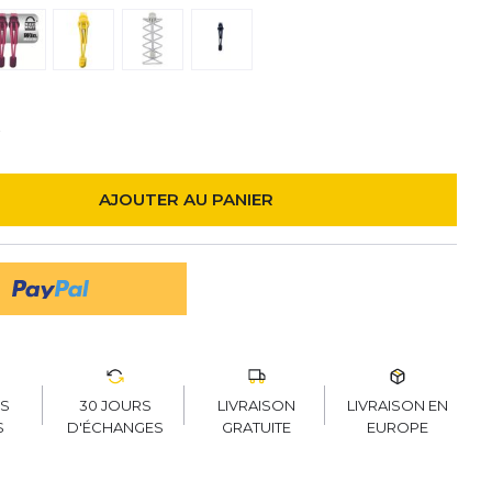
k
AJOUTER AU PANIER
30 JOURS
LIVRAISON
LIVRAISON EN
RS
D'ÉCHANGES
GRATUITE
EUROPE
S