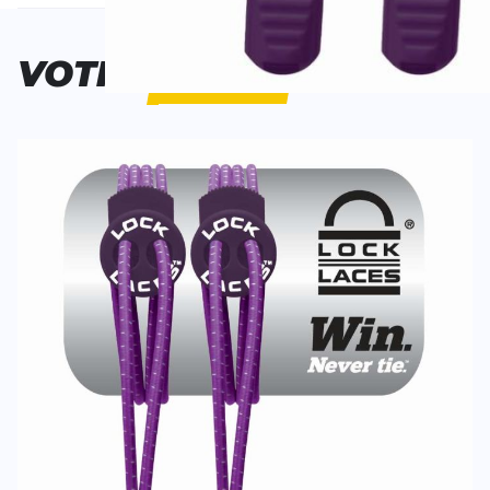
Personne n'a évalué ce produit.
VOTRE
CHOIX
ÉCRIS UN AVIS
Tes avis:
Lock Laces
Evaluation du
Nom
Nom
Titre de votre avis
Titre de votre avis
Votre avis detaillé
Votre avis detaillé