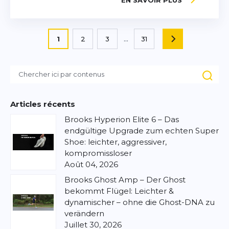
EN SAVOIR PLUS
Page
Vous lisez actuellement la page
1
2
3
...
31
PAGE
Page
Page
Page
Articles récents
Brooks Hyperion Elite 6 – Das
endgültige Upgrade zum echten Super
Shoe: leichter, aggressiver,
kompromissloser
Août 04, 2026
Brooks Ghost Amp – Der Ghost
bekommt Flügel: Leichter &
dynamischer – ohne die Ghost-DNA zu
verändern
Juillet 30, 2026