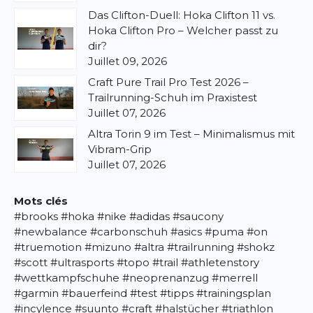
Das Clifton-Duell: Hoka Clifton 11 vs.
Hoka Clifton Pro – Welcher passt zu
dir?
Juillet 09, 2026
Craft Pure Trail Pro Test 2026 –
Trailrunning-Schuh im Praxistest
Juillet 07, 2026
Altra Torin 9 im Test – Minimalismus mit
Vibram-Grip
Juillet 07, 2026
Mots clés
#brooks
#hoka
#nike
#adidas
#saucony
#newbalance
#carbonschuh
#asics
#puma
#on
#truemotion
#mizuno
#altra
#trailrunning
#shokz
#scott
#ultrasports
#topo
#trail
#athletenstory
#wettkampfschuhe
#neoprenanzug
#merrell
#garmin
#bauerfeind
#test
#tipps
#trainingsplan
#incylence
#suunto
#craft
#halstücher
#triathlon