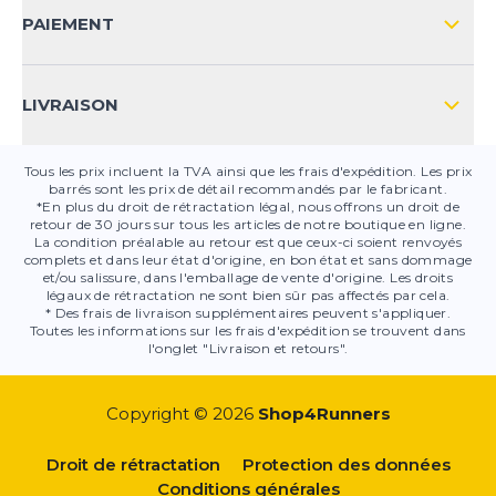
CONTACT
PAIEMENT
SÉCURITÉ DES PRODUITS
LIVRAISON
Tous les prix incluent la TVA ainsi que les frais d'expédition. Les prix
barrés sont les prix de détail recommandés par le fabricant.
*En plus du droit de rétractation légal, nous offrons un droit de
retour de 30 jours sur tous les articles de notre boutique en ligne.
La condition préalable au retour est que ceux-ci soient renvoyés
complets et dans leur état d'origine, en bon état et sans dommage
et/ou salissure, dans l'emballage de vente d'origine. Les droits
légaux de rétractation ne sont bien sûr pas affectés par cela.
* Des frais de livraison supplémentaires peuvent s'appliquer.
Toutes les informations sur les frais d'expédition se trouvent dans
l'onglet "Livraison et retours".
Copyright © 2026
Shop4Runners
Droit de rétractation
Protection des données
Conditions générales