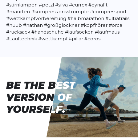
#stirnlampen
#petzl
#silva
#currex
#dynafit
#maurten
#kompressionsstrümpfe
#compressport
#wettkampfvorbereitung
#halbmarathon
#ultratrails
#huub
#nathan
#großglockner
#kopfhörer
#orca
#rucksack
#handschuhe
#laufsocken
#laufmaus
#Lauftechnik
#wettkampf
#pillar
#coros
BE THE BEST
BE THE BEST
VERSION OF
VERSION OF
YOURSELF.
YOURSELF.