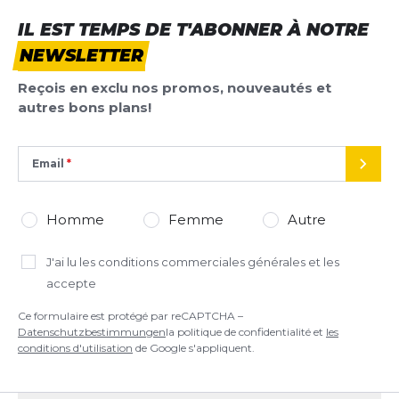
IL EST TEMPS DE T'ABONNER À NOTRE
NEWSLETTER
Reçois en exclu nos promos, nouveautés et
autres bons plans!
Email
ENVO
Homme
Femme
Autre
J'ai lu
les conditions commerciales générales
et les
accepte
Ce formulaire est protégé par reCAPTCHA –
Datenschutzbestimmungen
la politique de confidentialité et
les
conditions d'utilisation
de Google s'appliquent.