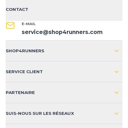
CONTACT
E-MAIL
service@shop4runners.com
SHOP4RUNNERS
L'ENTREPRISE
SERVICE CLIENT
IMPRESSION
LIVRAISON & RETOURS NATIONAL
PARTENAIRE
LIVRAISON & RETOURS INTERNATIONAL
MOYENS DE PAIEMENT
SUIS-NOUS SUR LES RÉSEAUX
FAQ