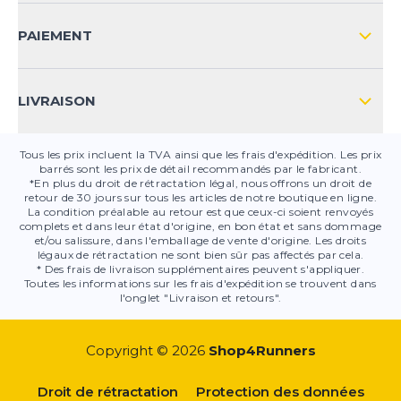
CONTACT
PAIEMENT
SÉCURITÉ DES PRODUITS
LIVRAISON
Tous les prix incluent la TVA ainsi que les frais d'expédition. Les prix
barrés sont les prix de détail recommandés par le fabricant.
*En plus du droit de rétractation légal, nous offrons un droit de
retour de 30 jours sur tous les articles de notre boutique en ligne.
La condition préalable au retour est que ceux-ci soient renvoyés
complets et dans leur état d'origine, en bon état et sans dommage
et/ou salissure, dans l'emballage de vente d'origine. Les droits
légaux de rétractation ne sont bien sûr pas affectés par cela.
* Des frais de livraison supplémentaires peuvent s'appliquer.
Toutes les informations sur les frais d'expédition se trouvent dans
l'onglet "Livraison et retours".
Copyright © 2026
Shop4Runners
Droit de rétractation
Protection des données