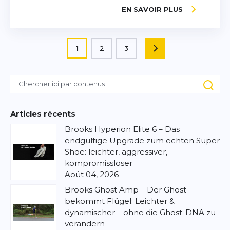
EN SAVOIR PLUS
Page
Vous lisez actuellement la page
1
2
3
PAGE
Page
Page
Articles récents
Brooks Hyperion Elite 6 – Das
endgültige Upgrade zum echten Super
Shoe: leichter, aggressiver,
kompromissloser
Août 04, 2026
Brooks Ghost Amp – Der Ghost
bekommt Flügel: Leichter &
dynamischer – ohne die Ghost-DNA zu
verändern