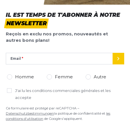
IL EST TEMPS DE T'ABONNER À NOTRE
NEWSLETTER
Reçois en exclu nos promos, nouveautés et
autres bons plans!
Email
ENVO
Homme
Femme
Autre
J'ai lu
les conditions commerciales générales
et les
accepte
Ce formulaire est protégé par reCAPTCHA –
Datenschutzbestimmungen
la politique de confidentialité et
les
conditions d'utilisation
de Google s'appliquent.