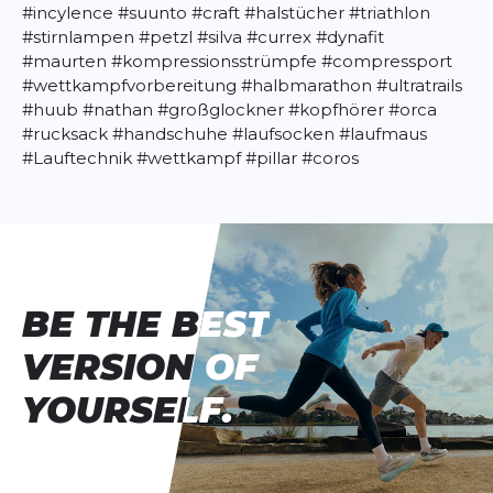
#incylence
#suunto
#craft
#halstücher
#triathlon
#stirnlampen
#petzl
#silva
#currex
#dynafit
#maurten
#kompressionsstrümpfe
#compressport
#wettkampfvorbereitung
#halbmarathon
#ultratrails
#huub
#nathan
#großglockner
#kopfhörer
#orca
#rucksack
#handschuhe
#laufsocken
#laufmaus
#Lauftechnik
#wettkampf
#pillar
#coros
BE THE BEST
BE THE BEST
VERSION OF
VERSION OF
YOURSELF.
YOURSELF.