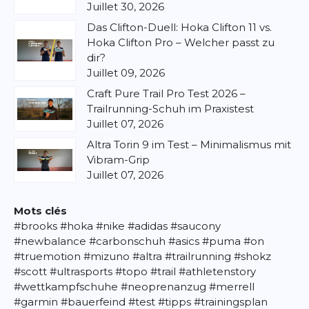
Juillet 30, 2026
Das Clifton-Duell: Hoka Clifton 11 vs.
Hoka Clifton Pro – Welcher passt zu
dir?
Juillet 09, 2026
Craft Pure Trail Pro Test 2026 –
Trailrunning-Schuh im Praxistest
Juillet 07, 2026
Altra Torin 9 im Test – Minimalismus mit
Vibram-Grip
Juillet 07, 2026
Mots clés
#brooks
#hoka
#nike
#adidas
#saucony
#newbalance
#carbonschuh
#asics
#puma
#on
#truemotion
#mizuno
#altra
#trailrunning
#shokz
#scott
#ultrasports
#topo
#trail
#athletenstory
#wettkampfschuhe
#neoprenanzug
#merrell
#garmin
#bauerfeind
#test
#tipps
#trainingsplan