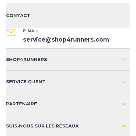
CONTACT
E-MAIL
service@shop4runners.com
SHOP4RUNNERS
L'ENTREPRISE
SERVICE CLIENT
IMPRESSION
LIVRAISON & RETOURS NATIONAL
PARTENAIRE
LIVRAISON & RETOURS INTERNATIONAL
MOYENS DE PAIEMENT
SUIS-NOUS SUR LES RÉSEAUX
FAQ