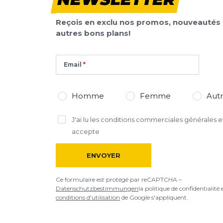
Votre avis detaillé
Votre avis detaillé
Reçois en exclu nos promos, nouveautés 
autres bons plans!
Email
*
Champs requis
AJOUTER UN AVIS
Homme
Femme
Aut
Ce formulaire est protégé par reCAPTCHA –
Datenschutzbestimmu
J'ai lu
les conditions commerciales générales
et
d'utilisation
de Google s'appliquent.
accepte
ENVOYER
Ce formulaire est protégé par reCAPTCHA –
Datenschutzbestimmungen
la politique de confidentialité 
conditions d'utilisation
de Google s'appliquent.