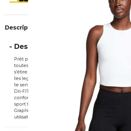
Description
Particularités
Avis
-
Description
Prêt pour une séance d'entraînement ou pour se dé
toutes les utilisations. Le tissu de poids moyen, d
s'étire à chaque mouvement. Légèrement raccourci et 
tes leggings taille haute préférés. Tu peux ainsi crée
te sens confiante et à l'aise, de la promenade du mat
Dri-FIT permet d'évacuer la transpiration de la peau
confort au sec. L'encolure haute avec dos nageur es
sport traditionnels. Plus de détails 80 % polyester
Graphisme Swoosh réfléchissant appliqué par impre
utilisation en tant qu'équipement de protection indiv