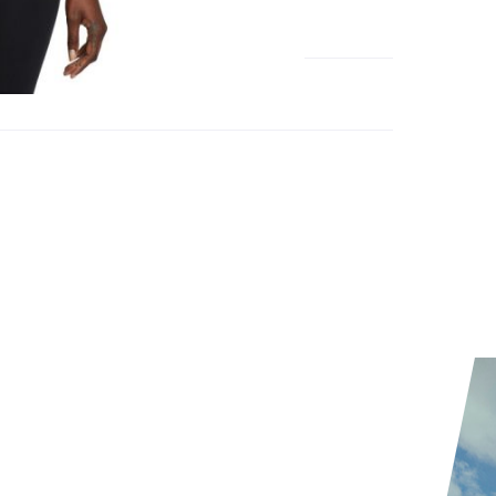
méro d'article étranger:
FN2806-100
e d'activité:
Loisirs
Running
 produit