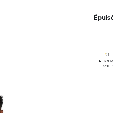
Épuis
RETOU
FACILE