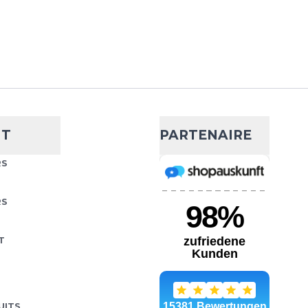
NT
PARTENAIRE
RS
RS
T
UITS