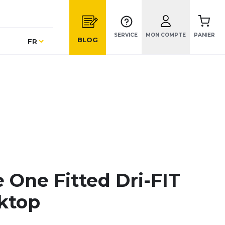
SERVICE
MON COMPTE
PANIER
Langue
BLOG
FR
 One Fitted Dri-FIT
ktop