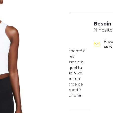
Besoin 
N'hésite
Envo
ser
tendre, ce débardeur Nike One est adapté à
oux comme la pêche, sèche rapidement et
moulant, il est parfait pour être associé à
r un look de la tête aux pieds dans lequel tu
in à la détente du soir. La technologie Nike
 et de l'évaporer plus rapidement, pour un
t conçue pour couvrir les soutiens-gorge de
/20 % élasthanne Lavage en machine Importé
ssion thermique Ne convient pas pour une
iduelle (EPI)