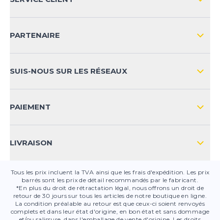
IMPRESSION
LIVRAISON & RETOURS NATIONAL
PARTENAIRE
LIVRAISON & RETOURS INTERNATIONAL
MOYENS DE PAIEMENT
SUIS-NOUS SUR LES RÉSEAUX
FAQ
CONTACT
PAIEMENT
SÉCURITÉ DES PRODUITS
LIVRAISON
Tous les prix incluent la TVA ainsi que les frais d'expédition. Les prix
barrés sont les prix de détail recommandés par le fabricant.
*En plus du droit de rétractation légal, nous offrons un droit de
retour de 30 jours sur tous les articles de notre boutique en ligne.
La condition préalable au retour est que ceux-ci soient renvoyés
complets et dans leur état d'origine, en bon état et sans dommage
et/ou salissure, dans l'emballage de vente d'origine. Les droits