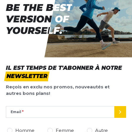
BE THE BEST
BE THE BEST
VERSION OF
VERSION OF
YOURSELF.
YOURSELF.
IL EST TEMPS DE T'ABONNER À NOTRE
NEWSLETTER
Reçois en exclu nos promos, nouveautés et
autres bons plans!
Email
ENVO
Homme
Femme
Autre