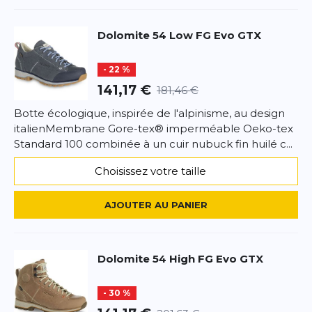
Datenschutzbestimmungen
la politique de confidentialité et
les
conditions d'utilisation
de Google s'appliquent.
Dolomite
54 Low FG Evo GTX
- 22 %
141,17 €
181,46 €
Botte écologique, inspirée de l'alpinisme, au design
italienMembrane Gore-tex® imperméable Oeko-tex
Standard 100 combinée à un cuir nubuck fin huilé c...
Choisissez votre taille
AJOUTER AU PANIER
Dolomite
54 High FG Evo GTX
- 30 %