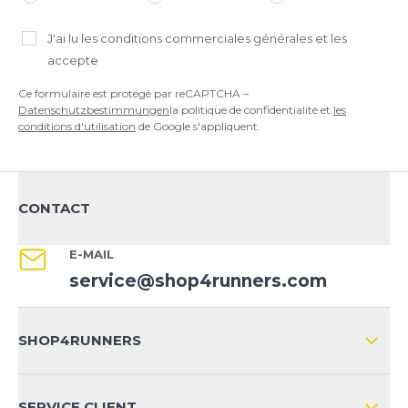
J'ai lu
les conditions commerciales générales
et les
accepte
Ce formulaire est protégé par reCAPTCHA –
Datenschutzbestimmungen
la politique de confidentialité et
les
conditions d'utilisation
de Google s'appliquent.
CONTACT
E-MAIL
service@shop4runners.com
SHOP4RUNNERS
L'ENTREPRISE
SERVICE CLIENT