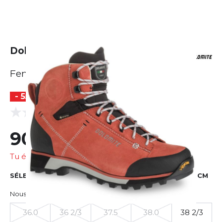
Dolomite 54 Hike Evo GTX
Femme
- 55 %
(0 Avis)
0.0
90,75 €
201,67 €
Tu économises
110,92 €
SÉLECTIONNER LA TAILLE
EU
US
UK
CM
Nous te suggérons de prendre la taille au dessus.
36.0
36 2/3
37.5
38.0
38 2/3