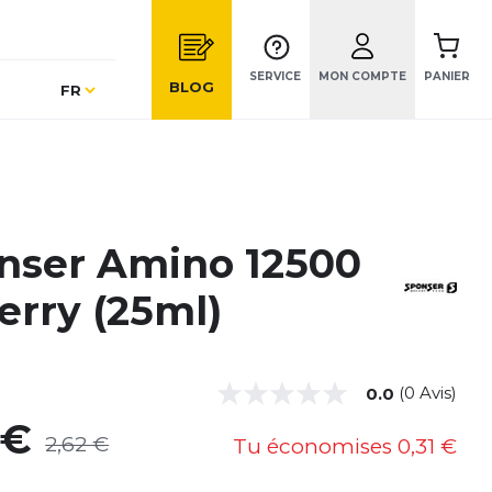
SERVICE
MON COMPTE
PANIER
Langue
BLOG
FR
nser Amino 12500
erry (25ml)
(0 Avis)
0.0
 €
2,62 €
Tu économises
0,31 €