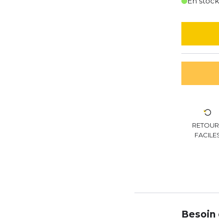
En stoc
RETOU
FACILE
Besoin 