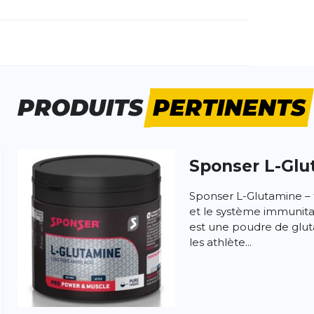
méro d'article étranger:
44-022
e d'activité:
Running
PRODUITS
PERTINENTS
Sponser
L-Glu
 produit
Sponser L-Glutamine – 
et le système immunita
est une poudre de glu
les athlète...