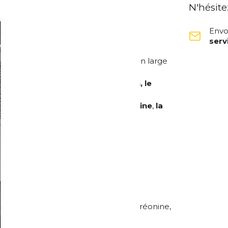
N'hésite
Envo
ser
concentrée d’acides aminés
avec un large
.
soutient efficacement la
construction, le
traînement intensif.
 isoleucine, valine)
, ainsi que
l’arginine
,
la
iveau d’acides aminés.
luten
.
ysine HCl, L-isoleucine, L-valine, L-thréonine,