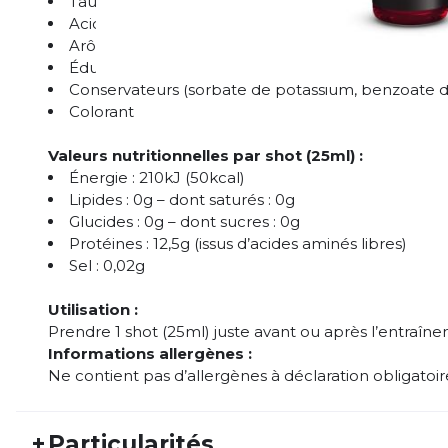
Taurine
Acidifiant (acide citrique)
Arôme
Édulcorants (sucralose, acésulfame K)
Conservateurs (sorbate de potassium, benzoate 
Colorant
Valeurs nutritionnelles par shot (25ml) :
Énergie : 210kJ (50kcal)
Lipides : 0g – dont saturés : 0g
Glucides : 0g – dont sucres : 0g
Protéines : 12,5g (issus d’acides aminés libres)
Sel : 0,02g
Utilisation :
Prendre 1 shot (25ml) juste avant ou après l’entraîn
Informations allergènes :
Ne contient pas d’allergènes à déclaration obligatoire
+
Particularités