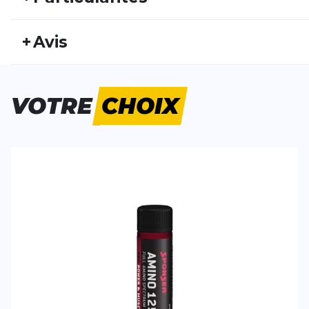
REF:
SPON15FS30015
Nu
+
Avis
Genre:
Unisexe
Typ
Personne n'a évalué ce produit.
VOTRE
CHOIX
ÉCRIS UN AVIS
Tes avis:
Amino 12500 - Cherry (25ml)
Evaluation du
Nom
Nom
Titre de votre avis
Titre de votre avis
Votre avis detaillé
Votre avis detaillé