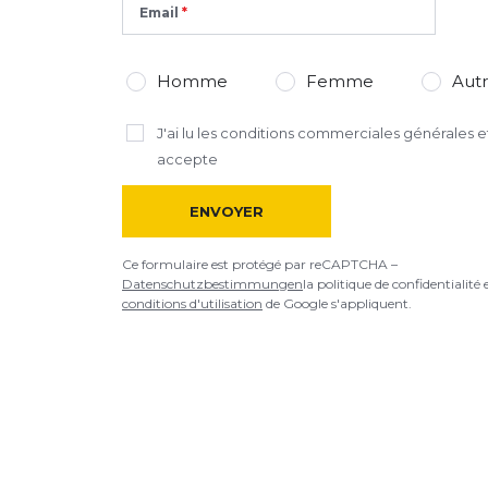
Email
Homme
Femme
Aut
J'ai lu
les conditions commerciales générales
et
accepte
ENVOYER
Ce formulaire est protégé par reCAPTCHA –
Datenschutzbestimmungen
la politique de confidentialité 
conditions d'utilisation
de Google s'appliquent.