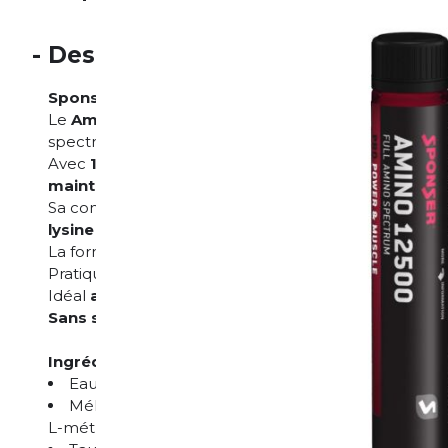
-
Description
Sponser Amino 12500 – Cerise (25ml)
Le
Amino 12500 Shot
de Sponser est une
formule 
spectre d’acides aminés essentiels et semi-essentiels
Avec
12,5g d’acides aminés libres par portion
, il 
maintien musculaire et la récupération
après un en
Sa composition inclut notamment les
BCAA (leucine,
lysine
et
la taurine
.
La forme liquide permet une
absorption rapide
.
Pratique à emporter, avec un
goût fruité de cerise
.
Idéal
avant ou après l’exercice
pour augmenter le n
Sans sucre, sans graisses, sans lactose et sans g
Ingrédients :
Eau
Mélange d’acides aminés (L-leucine, L-arginine, L-l
L-méthionine, L-phénylalanine, L-tryptophane)