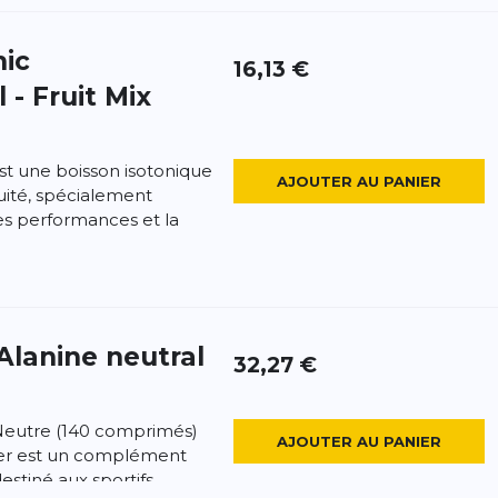
nic
16,13 €
 - Fruit Mix
t une boisson isotonique
AJOUTER AU PANIER
ruité, spécialement
es performances et la
Alanine neutral
32,27 €
Neutre (140 comprimés)
AJOUTER AU PANIER
er est un complément
estiné aux sportifs