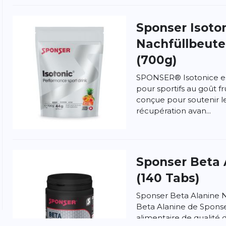
Sponser
Isoto
Nachfüllbeutel
(700g)
SPONSER® Isotonice es
pour sportifs au goût f
conçue pour soutenir l
ngen
la politique de confidentialité et
les conditions
récupération avan...
Sponser
Beta 
(140 Tabs)
Sponser Beta Alanine 
Beta Alanine de Spons
alimentaire de qualité d