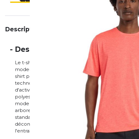
Description
Particularités
Avis
-
Description
Le t-shirt New Balance Athletics est la combinaison id
moderne, parfait pour votre quotidien actif. Que ce soi
shirt performant et polyvalent séduit par son grand c
technologie NB ICEx à séchage rapide, vous restez a
d'activités intenses ou par temps chaud. Le tissu en
polyester recyclé et à 5 % de polyester, offre un con
mode de vie durable. Ce t-shirt à manches courtes o
arbore un motif graphique moderne qui allie caractèr
standard taille normalement et est conçue pour ne 
décontracté. T-shirt New Balance Athletics : votre c
l'entraînement à la détente au quotidien.