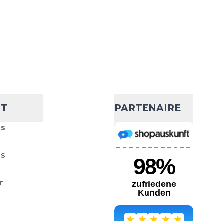
NT
PARTENAIRE
RS
RS
T