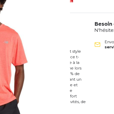
Besoin 
N'hésite
Envo
ser
éale entre fonctionnalité sportive et style
t pour l'entraînement ou les loisirs, ce t-
onfort et sa technologie fiable. Grâce à la
gréablement au frais et au sec, même lors
 maille polyester doux, composé à 95 % de
fort agréable et léger tout en favorisant un
ffre une liberté de mouvement totale et
e sportif et design élégant. Sa coupe
pas être trop moulante, pour un confort
ompagnon fiable pour toutes vos activités, de