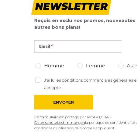
NEWSLETTER
Votre avis detaillé
Votre avis detaillé
Reçois en exclu nos promos, nouveautés 
autres bons plans!
Email
*
Champs requis
AJOUTER UN AVIS
Homme
Femme
Aut
Ce formulaire est protégé par reCAPTCHA –
Datenschutzbestimmu
J'ai lu
les conditions commerciales générales
et
d'utilisation
de Google s'appliquent.
accepte
ENVOYER
Ce formulaire est protégé par reCAPTCHA –
Datenschutzbestimmungen
la politique de confidentialité 
conditions d'utilisation
de Google s'appliquent.