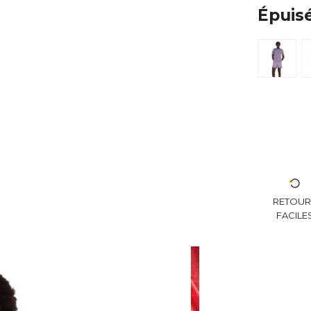
Épuis
RETOU
FACILE