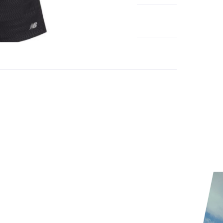
méro d'article étranger:
MT41253-URR
 produit