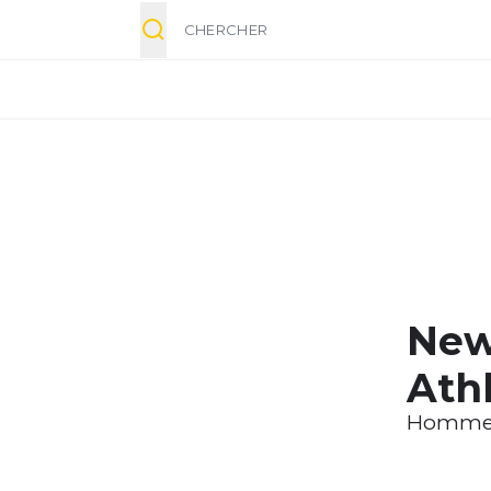
Chercher
New
Athl
Homm