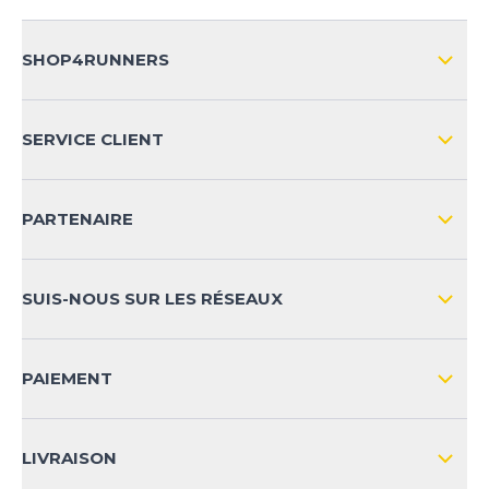
SHOP4RUNNERS
L'ENTREPRISE
SERVICE CLIENT
IMPRESSION
LIVRAISON & RETOURS NATIONAL
PARTENAIRE
LIVRAISON & RETOURS INTERNATIONAL
MOYENS DE PAIEMENT
SUIS-NOUS SUR LES RÉSEAUX
FAQ
CONTACT
PAIEMENT
SÉCURITÉ DES PRODUITS
LIVRAISON