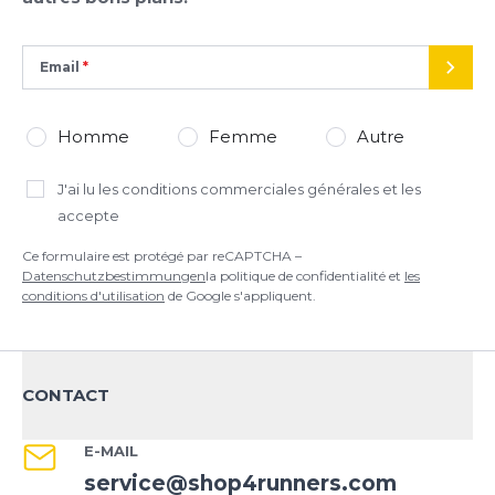
Datenschutzbestimmungen
la politique de confidentialité et
les
conditions d'utilisation
de Google s'appliquent.
Email
ENVO
Homme
Femme
Autre
J'ai lu
les conditions commerciales générales
et les
accepte
Ce formulaire est protégé par reCAPTCHA –
Datenschutzbestimmungen
la politique de confidentialité et
les
conditions d'utilisation
de Google s'appliquent.
CONTACT
E-MAIL
service@shop4runners.com