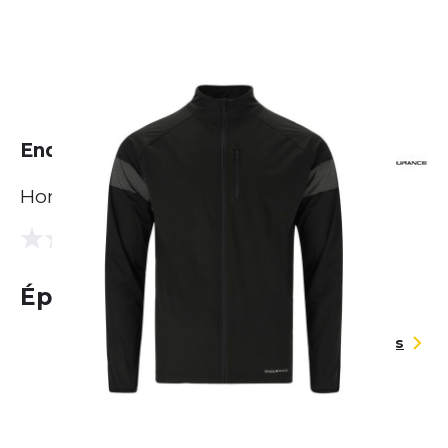
Endurance Bard Jacket
Homme
(0 Avis)
0.0
Épuisé
Guide des tailles