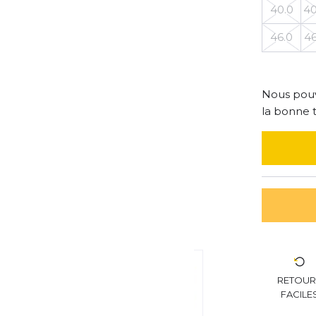
40.0
40
46.0
46
Nous pouv
la bonne t
RETOU
FACILE