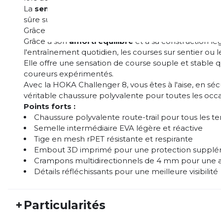
La
semelle extérieure Multi-Directional-Lug
avec c
sûre sur les surfaces variées, de la route aux sentiers.
Grâce à ses détails réfléchissants, vous restez bien 
Grâce à son
amorti équilibré
et à sa construction lé
l'entraînement quotidien, les courses sur sentier ou le 
Elle offre une sensation de course souple et stable qu
coureurs expérimentés.
Avec la HOKA Challenger 8, vous êtes à l'aise, en sécur
véritable chaussure polyvalente pour toutes les occa
Points forts :
Chaussure polyvalente route-trail pour tous les ter
Semelle intermédiaire EVA légère et réactive
Tige en mesh rPET résistante et respirante
Embout 3D imprimé pour une protection supplé
Crampons multidirectionnels de 4 mm pour une 
Détails réfléchissants pour une meilleure visibilité
+
Particularités