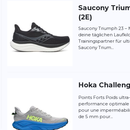
Saucony
Trium
(2E)
Saucony Triumph 23 – 
deine täglichen Laufki
Trainingspartner für u
Saucony Trium...
ngen
la politique de confidentialité et
les conditions
Hoka
Challeng
Points Forts Poids ultr
performance optimale
pour une imperméabili
de 5 mm pour...