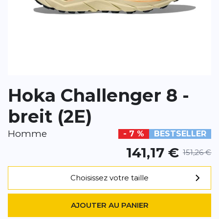
*
Champs requis
AJOUTER UN AVIS
Hoka Challenger 8 -
Ce formulaire est protégé par reCAPTCHA –
Datenschutzbestimmu
d'utilisation
de Google s'appliquent.
breit (2E)
Homme
- 7 %
BESTSELLER
141,17 €
151,26 €
Choisissez votre taille
AJOUTER AU PANIER