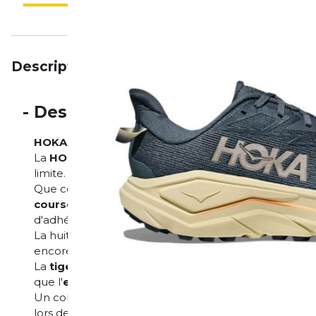
Description
Particularités
Avis
-
Description
HOKA Challenger 8 – la chaussure polyvalente pour
La
HOKA Challenger 8
est la chaussure parfaite pou
limite.
Que ce soit sur l'asphalte, les chemins caillouteux ou 
course hybride
polyvalente séduit par son mélange 
d'adhérence.
La huitième génération est équipée d'une
nouvelle 
encore plus d'amorti et de réactivité.
La
tige en mesh rPET
repensée assure une bonne resp
que l'
embout imprimé en 3D
offre une protection co
Un col rembourré et souple enveloppe confortableme
lors des courses longues distances.