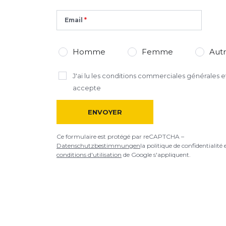
Email
Homme
Femme
Aut
J'ai lu
les conditions commerciales générales
et
accepte
ENVOYER
Ce formulaire est protégé par reCAPTCHA –
Datenschutzbestimmungen
la politique de confidentialité 
conditions d'utilisation
de Google s'appliquent.