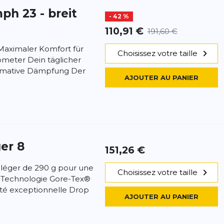
ph 23 - breit
- 42 %
110,91 €
191,60 €
Maximaler Komfort für
Choisissez votre taille
lometer Dein täglicher
ltimative Dämpfung Der
AJOUTER AU PANIER
er 8
151,26 €
a-léger de 290 g pour une
Choisissez votre taille
 Technologie Gore-Tex®
té exceptionnelle Drop
AJOUTER AU PANIER