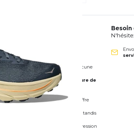
Besoin 
N'hésite
Envo
ser
 la route et les sentiers
r les coureurs qui ne connaissent aucune
les sentiers forestiers, cette
chaussure de
harmonieux d'amorti, de stabilité et
semelle intermédiaire en EVA
qui offre
irabilité et un ajustement parfait, tandis
ntre les pierres et les racines.
nt le pied et évite les points de pression