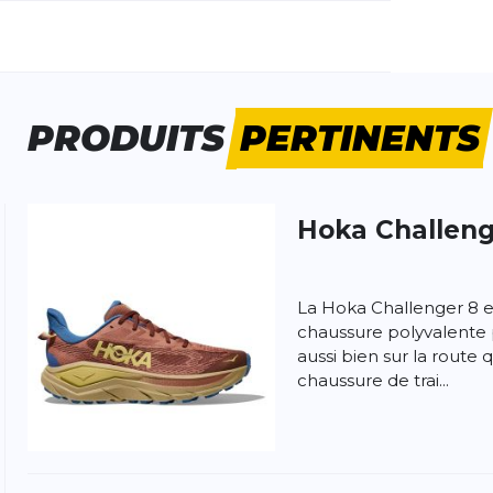
méro d'article étranger:
1168718-FMP
nre:
Homme
pe de chaussures:
Neutre
namique:
moyenne
PRODUITS
PERTINENTS
geur :
Large
rain:
Trail
Forêt
Hoka
Challeng
 produit
La Hoka Challenger 8 e
chaussure polyvalente 
aussi bien sur la route q
chaussure de trai...