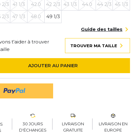
 2/3
41 1/3
42.0
42 2/3
43 1/3
44.0
44 2/3
45 1/3
 2/3
47 1/3
48.0
49 1/3
Guide des tailles
ons t'aider à trouver
TROUVER MA TAILLE
aille
AJOUTER AU PANIER
30 JOURS
LIVRAISON
LIVRAISON EN
RS
D'ÉCHANGES
GRATUITE
EUROPE
S