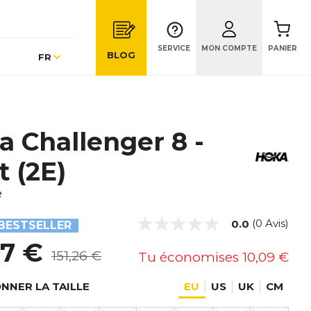
SERVICE
MON COMPTE
PANIER
Langue
BLOG
FR
a Challenger 8 -
t (2E)
e
(0 Avis)
0.0
BESTSELLER
17 €
151,26 €
Tu économises
10,09 €
NNER LA TAILLE
EU
US
UK
CM