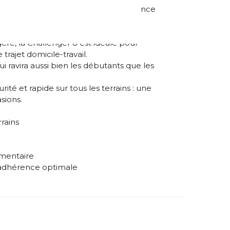
rampons de 4 mm offre une adhérence
visible même au crépuscule.
gère, la Challenger 8 est idéale pour
trajet domicile-travail.
i ravira aussi bien les débutants que les
ité et rapide sur tous les terrains : une
sions.
rains
mentaire
adhérence optimale