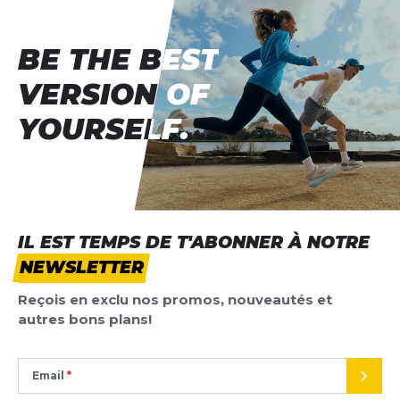
BE THE BEST
BE THE BEST
VERSION OF
VERSION OF
YOURSELF.
YOURSELF.
IL EST TEMPS DE T'ABONNER À NOTRE
NEWSLETTER
Reçois en exclu nos promos, nouveautés et
autres bons plans!
Email
ENVO