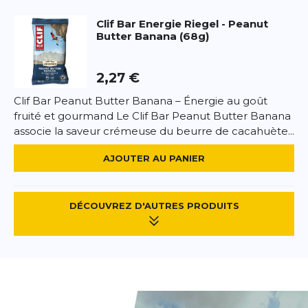
Utilisation :
Idéal avant, pendant ou après une
Clif Bar
Energie Riegel - Peanut
activité sportive.
Butter Banana (68g)
Allergènes :
Contient des amandes, du soja et du
gluten. Peut contenir des traces d’arachides et
2,27 €
d’autres fruits à coque.
Clif Bar Peanut Butter Banana – Énergie au goût
fruité et gourmand Le Clif Bar Peanut Butter Banana
associe la saveur crémeuse du beurre de cacahuète...
AJOUTER AU PANIER
DÉCOUVREZ D'AUTRES PRODUITS