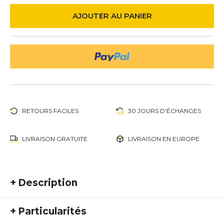
AJOUTER AU PANIER
RETOURS FACILES
30 JOURS D'ÉCHANGES
LIVRAISON GRATUITE
LIVRAISON EN EUROPE
+
Description
Clif Bar Myrtille & Amande Croquante (68 g) –
+
Particularités
Énergie fruitée et gourmande