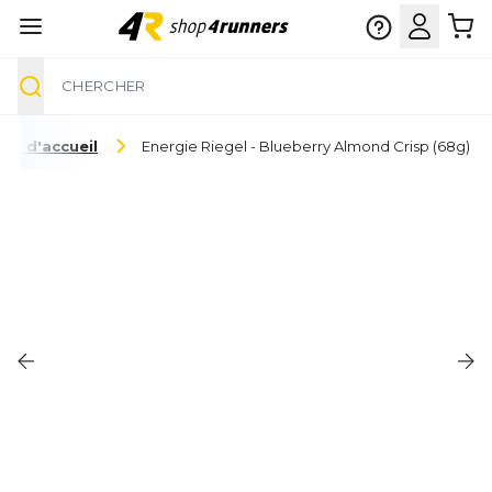
Chercher
Aller au contenu
ge d'accueil
Energie Riegel - Blueberry Almond Crisp (68g)