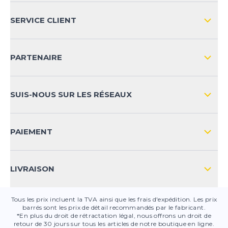
L'ENTREPRISE
SERVICE CLIENT
IMPRESSION
LIVRAISON & RETOURS NATIONAL
PARTENAIRE
LIVRAISON & RETOURS INTERNATIONAL
MOYENS DE PAIEMENT
SUIS-NOUS SUR LES RÉSEAUX
FAQ
CONTACT
PAIEMENT
SÉCURITÉ DES PRODUITS
LIVRAISON
Tous les prix incluent la TVA ainsi que les frais d'expédition. Les prix
barrés sont les prix de détail recommandés par le fabricant.
*En plus du droit de rétractation légal, nous offrons un droit de
retour de 30 jours sur tous les articles de notre boutique en ligne.