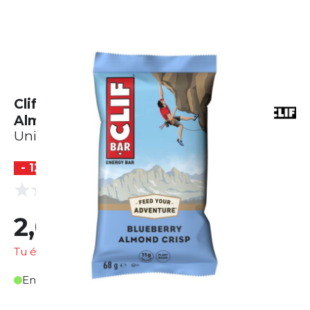
Clif Bar Energie Riegel - Blueberry
Almond Crisp (68g)
Unisexe
- 12 %
(0 Avis)
0.0
2,01 €
2,27 €
Tu économises
0,26 €
En stock