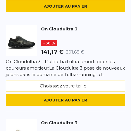
Que tu sois à la recherche d'une chaussure
AJOUTER AU PANIER
confortable pour le quotidien ou d'une une basket
Ce formulaire est protégé par reCAPTCHA –
performante pour ton entraînement - la ON
Datenschutzbestimmungen
la politique de confidentialité et
les
Cloudstratus est le choix idéal. choix parfait. Avec
conditions d'utilisation
de Google s'appliquent.
son design novateur, sa technologie CloudTec et
On
Cloudultra 3
son son confort ultime, cette chaussure est le
compagnon idéal pour ton quotidien et aux
- 30 %
activités sportives.
141,17 €
201,68 €
On Cloudultra 3 - L'ultra-trail ultra-amorti pour les
coureurs ambitieuxLa Cloudultra 3 pose de nouveaux
jalons dans le domaine de l'ultra-running : d...
Choisissez votre taille
AJOUTER AU PANIER
On
Cloudultra 3