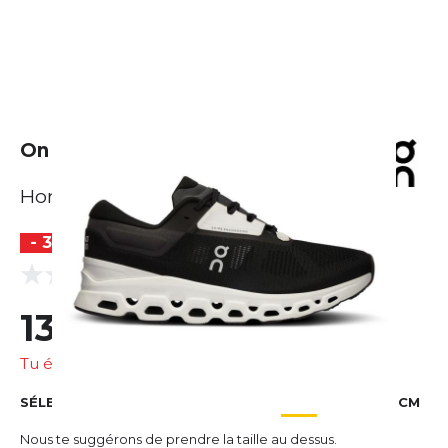
On Cloudstratus 3
Homme
- 32 %
BESTSELLER
(0 Avis)
0.0
131,08 €
191,60 €
Tu économises
60,51 €
SÉLECTIONNER LA TAILLE
EU
US
UK
CM
Nous te suggérons de prendre la taille au dessus.