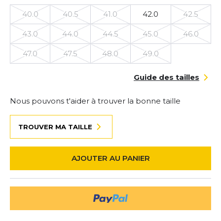
40.0
40.5
41.0
42.0
42.5
43.0
44.0
44.5
45.0
46.0
47.0
47.5
48.0
49.0
Guide des tailles
Nous pouvons t'aider à trouver la bonne taille
TROUVER MA TAILLE
AJOUTER AU PANIER