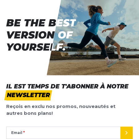
BE THE BEST
BE THE BEST
VERSION OF
VERSION OF
YOURSELF.
YOURSELF.
IL EST TEMPS DE T'ABONNER À NOTRE
NEWSLETTER
Reçois en exclu nos promos, nouveautés et
autres bons plans!
Email
ENVO