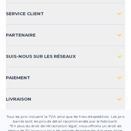
L'ENTREPRISE
SERVICE CLIENT
IMPRESSION
LIVRAISON & RETOURS NATIONAL
PARTENAIRE
LIVRAISON & RETOURS INTERNATIONAL
MOYENS DE PAIEMENT
SUIS-NOUS SUR LES RÉSEAUX
FAQ
CONTACT
PAIEMENT
SÉCURITÉ DES PRODUITS
LIVRAISON
Tous les prix incluent la TVA ainsi que les frais d'expédition. Les prix
barrés sont les prix de détail recommandés par le fabricant.
*En plus du droit de rétractation légal, nous offrons un droit de
retour de 30 jours sur tous les articles de notre boutique en ligne.