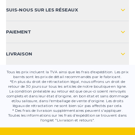
MOYENS DE PAIEMENT
SUIS-NOUS SUR LES RÉSEAUX
FAQ
CONTACT
PAIEMENT
SÉCURITÉ DES PRODUITS
LIVRAISON
Tous les prix incluent la TVA ainsi que les frais d'expédition. Les prix
barrés sont les prix de détail recommandés par le fabricant.
*En plus du droit de rétractation légal, nous offrons un droit de
retour de 30 jours sur tous les articles de notre boutique en ligne.
La condition préalable au retour est que ceux-ci soient renvoyés
complets et dans leur état d'origine, en bon état et sans dommage
et/ou salissure, dans l'emballage de vente d'origine. Les droits
légaux de rétractation ne sont bien sûr pas affectés par cela.
* Des frais de livraison supplémentaires peuvent s'appliquer.
Toutes les informations sur les frais d'expédition se trouvent dans
l'onglet "Livraison et retours".