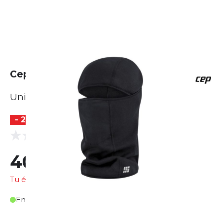
Cep Core Run Balaclava
Unisexe
- 20 %
(0 Avis)
0.0
40,33 €
50,42 €
Tu économises
10,09 €
En stock