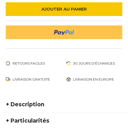
AJOUTER AU PANIER
RETOURS FACILES
30 JOURS D'ÉCHANGES
LIVRAISON GRATUITE
LIVRAISON EN EUROPE
+
Description
Le Core Run Balaclava de CEP est un produit de
+
Particularités
haute performance conçu pour les coureurs