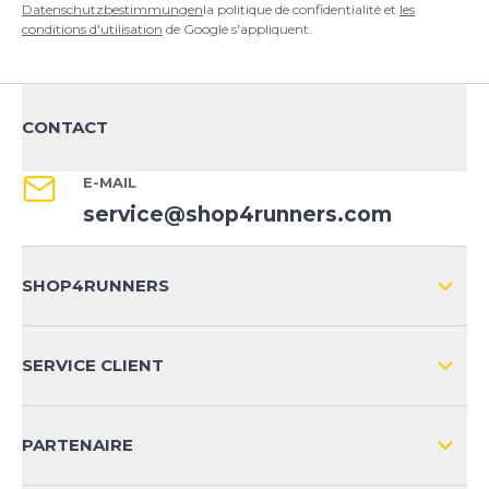
Datenschutzbestimmungen
la politique de confidentialité et
les
conditions d'utilisation
de Google s'appliquent.
CONTACT
E-MAIL
service@shop4runners.com
SHOP4RUNNERS
L'ENTREPRISE
SERVICE CLIENT
IMPRESSION
LIVRAISON & RETOURS NATIONAL
PARTENAIRE
LIVRAISON & RETOURS INTERNATIONAL