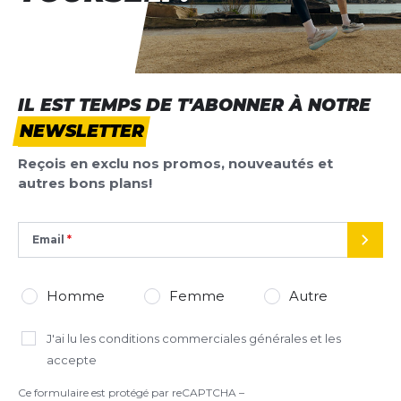
*
Champs requis
IL EST TEMPS DE T'ABONNER À NOTRE
NEWSLETTER
AJOUTER UN AVIS
Reçois en exclu nos promos, nouveautés et
Ce formulaire est protégé par reCAPTCHA –
autres bons plans!
Datenschutzbestimmungen
la politique de confidentialité et
les
conditions d'utilisation
de Google s'appliquent.
Email
ENVO
Homme
Femme
Autre
J'ai lu
les conditions commerciales générales
et les
accepte
Ce formulaire est protégé par reCAPTCHA –