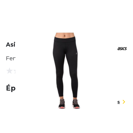
Asics Core Winter Tight
Femme
(0 Avis)
0.0
Épuisé
Guide des tailles