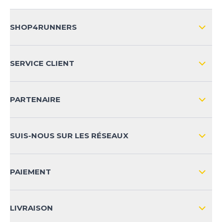
SHOP4RUNNERS
L'ENTREPRISE
SERVICE CLIENT
IMPRESSION
LIVRAISON & RETOURS NATIONAL
PARTENAIRE
LIVRAISON & RETOURS INTERNATIONAL
MOYENS DE PAIEMENT
SUIS-NOUS SUR LES RÉSEAUX
FAQ
CONTACT
PAIEMENT
SÉCURITÉ DES PRODUITS
LIVRAISON