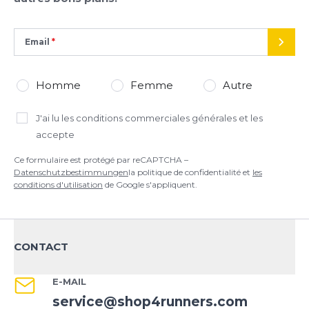
Datenschutzbestimmungen
la politique de confidentialité et
les
conditions d'utilisation
de Google s'appliquent.
Email
ENVO
Homme
Femme
Autre
J'ai lu
les conditions commerciales générales
et les
accepte
Ce formulaire est protégé par reCAPTCHA –
Datenschutzbestimmungen
la politique de confidentialité et
les
conditions d'utilisation
de Google s'appliquent.
CONTACT
E-MAIL
service@shop4runners.com