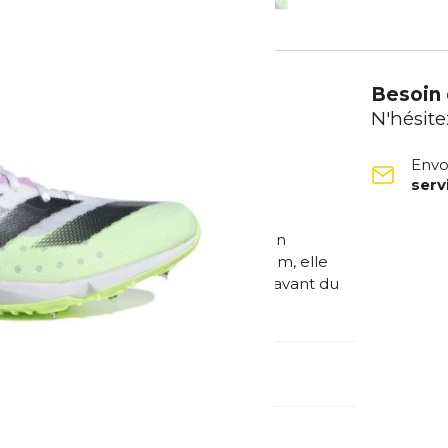
Besoin 
N'hésite
Envo
ser
CONTENU RECYCLÉ.
aussure à pointes adidas te garantit un
nçue pour les courses de 400 à 5000 m, elle
en. Une couche de Lightstrike Pro à l'avant du
méro d'article étranger:
IG7445