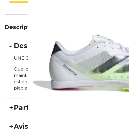
Description
Particularités
Avis
-
Description
UNE CHAUSSURE À CRAMPONS LÉGÈRE AVEC UN 
Quelle que soit la distance, tu veux gagner. Cette ch
maintien sûr lorsque tu passes devant les autres. Co
est dotée d'une tige flexible qui offre un bon mainti
pied assure une foulée dynamique.
+
Particularités
REF:
ADIDAS24FS10010
Nu
+
Avis