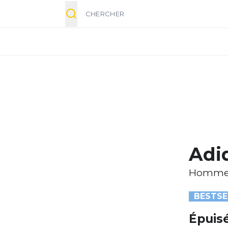
Chercher
Adi
Homm
BESTSE
Épuis