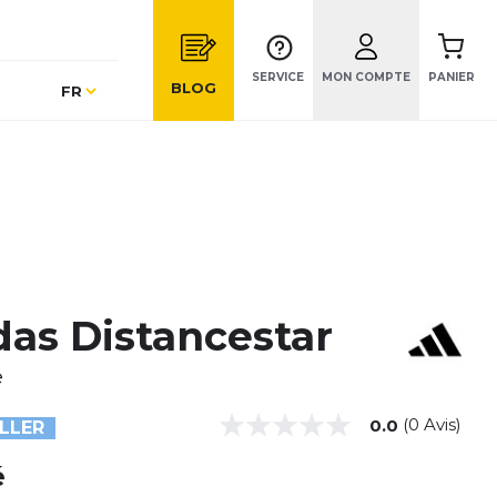
SERVICE
MON COMPTE
PANIER
Langue
BLOG
FR
das Distancestar
e
(0 Avis)
0.0
LLER
é