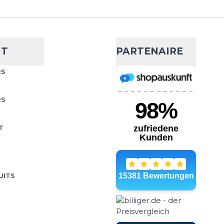
NT
PARTENAIRE
RS
RS
T
UITS