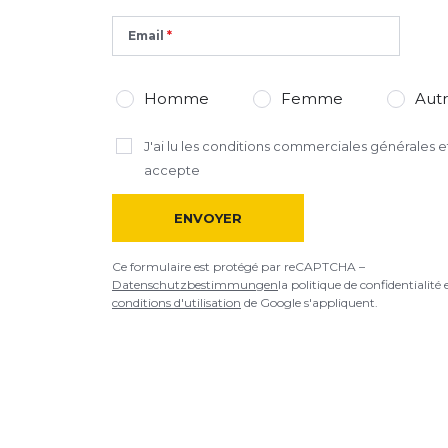
Email
*
Champs requis
AJOUTER UN AVIS
Homme
Femme
Aut
Ce formulaire est protégé par reCAPTCHA –
Datenschutzbestimmu
J'ai lu
les conditions commerciales générales
et
d'utilisation
de Google s'appliquent.
accepte
ENVOYER
Ce formulaire est protégé par reCAPTCHA –
Datenschutzbestimmungen
la politique de confidentialité 
conditions d'utilisation
de Google s'appliquent.