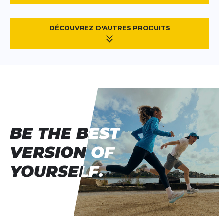
DÉCOUVREZ D'AUTRES PRODUITS
BE THE BEST
BE THE BEST
VERSION OF
VERSION OF
YOURSELF.
YOURSELF.