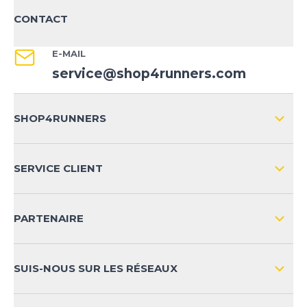
CONTACT
E-MAIL
service@shop4runners.com
SHOP4RUNNERS
L'ENTREPRISE
SERVICE CLIENT
IMPRESSION
LIVRAISON & RETOURS NATIONAL
PARTENAIRE
LIVRAISON & RETOURS INTERNATIONAL
MOYENS DE PAIEMENT
SUIS-NOUS SUR LES RÉSEAUX
FAQ