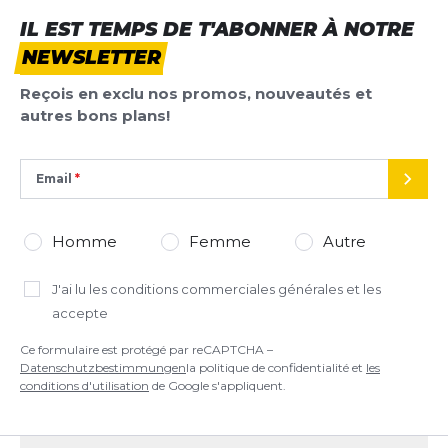
IL EST TEMPS DE T'ABONNER À NOTRE
NEWSLETTER
Reçois en exclu nos promos, nouveautés et
autres bons plans!
Email
ENVO
Homme
Femme
Autre
J'ai lu
les conditions commerciales générales
et les
accepte
Ce formulaire est protégé par reCAPTCHA –
Datenschutzbestimmungen
la politique de confidentialité et
les
conditions d'utilisation
de Google s'appliquent.