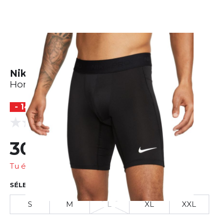
Nike Dri-Fit Pro Long Short
Homme
- 14 %
(0 Avis)
0.0
30,24 €
35,28 €
Tu économises
5,04 €
SÉLECTIONNER LA TAILLE
S
M
L
XL
XXL