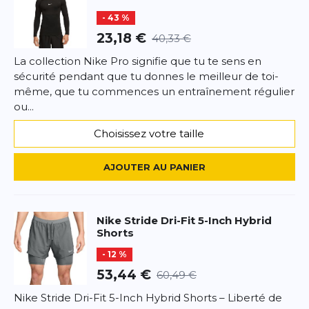
% élasthanne Tissu élastique : 75 % polyester/18 %
- 43 %
nylon/7 % élasthanne ; Lavage en machine Importé
Votre avis detaillé
Votre avis detaillé
23,18 €
40,33 €
La collection Nike Pro signifie que tu te sens en
sécurité pendant que tu donnes le meilleur de toi-
même, que tu commences un entraînement régulier
ou...
*
Champs requis
Choisissez votre taille
AJOUTER UN AVIS
AJOUTER AU PANIER
Ce formulaire est protégé par reCAPTCHA –
Datenschutzbestimmungen
la politique de confidentialité et
les
conditions d'utilisation
de Google s'appliquent.
Nike
Stride Dri-Fit 5-Inch Hybrid
Shorts
- 12 %
53,44 €
60,49 €
Nike Stride Dri-Fit 5-Inch Hybrid Shorts – Liberté de