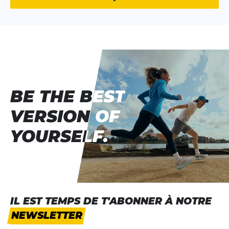
BE THE BEST
BE THE BEST
VERSION OF
VERSION OF
YOURSELF.
YOURSELF.
IL EST TEMPS DE T'ABONNER À NOTRE
NEWSLETTER