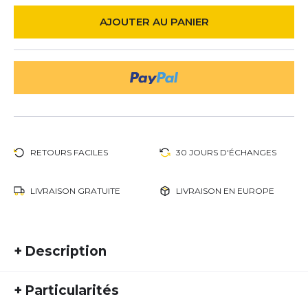
AJOUTER AU PANIER
RETOURS FACILES
30 JOURS D'ÉCHANGES
LIVRAISON GRATUITE
LIVRAISON EN EUROPE
+
Description
The Dryer Bag Cedar Wood dries all damp shoes
+
Particularités
naturally. - Absorbs the moisture from your shoes