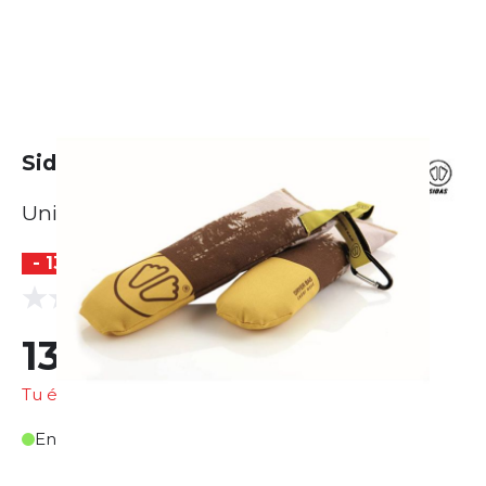
Sidas Dryer Bags Cedar Wood
Unisexe
- 13 %
(0 Avis)
0.0
13,10 €
15,08 €
Tu économises
1,98 €
En stock