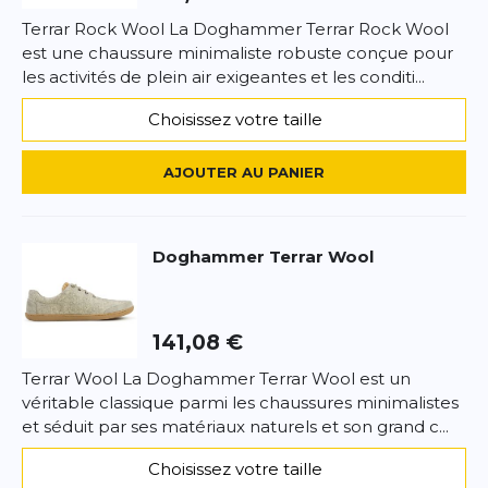
Terrar Rock Wool La Doghammer Terrar Rock Wool
est une chaussure minimaliste robuste conçue pour
les activités de plein air exigeantes et les conditi...
*
Champs requis
Choisissez votre taille
AJOUTER UN AVIS
AJOUTER AU PANIER
Ce formulaire est protégé par reCAPTCHA –
Datenschutzbestimmungen
la politique de confidentialité et
les
Doghammer
Terrar Wool
conditions d'utilisation
de Google s'appliquent.
141,08 €
Terrar Wool La Doghammer Terrar Wool est un
véritable classique parmi les chaussures minimalistes
et séduit par ses matériaux naturels et son grand c...
Choisissez votre taille