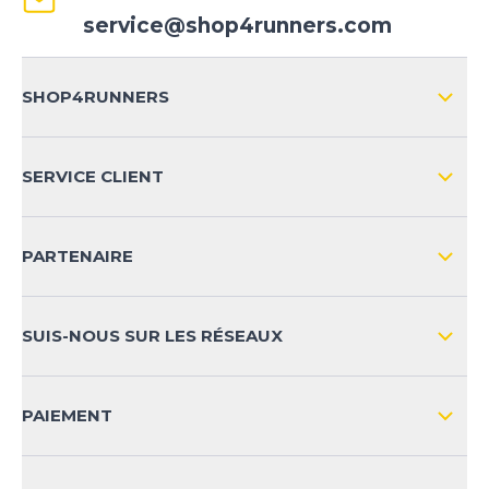
service@shop4runners.com
SHOP4RUNNERS
L'ENTREPRISE
SERVICE CLIENT
IMPRESSION
LIVRAISON & RETOURS NATIONAL
PARTENAIRE
LIVRAISON & RETOURS INTERNATIONAL
MOYENS DE PAIEMENT
SUIS-NOUS SUR LES RÉSEAUX
FAQ
CONTACT
PAIEMENT
SÉCURITÉ DES PRODUITS