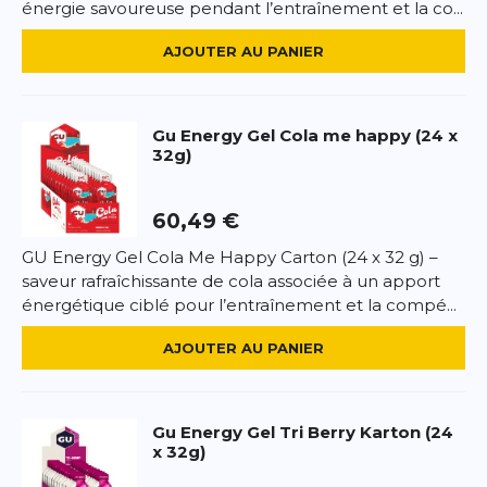
énergie savoureuse pendant l’entraînement et la co...
Lactate de calcium
Quinine (extrait d’écorce de quinquina)
AJOUTER AU PANIER
*
Champs requis
Extrait de gingembre
Extrait de poivre
Arômes
AJOUTER UN AVIS
Gu
Energy Gel Cola me happy (24 x
Acidifiant (acide citrique)
32g)
Édulcorants (sucralose, glycosides de stéviol)
Ce formulaire est protégé par reCAPTCHA –
Datenschutzbestimmungen
la politique de confidentialité et
les
conditions d'utilisation
de Google s'appliquent.
Valeurs nutritionnelles par portion (30ml) :
60,49 €
Énergie : 30kJ (7kcal)
GU Energy Gel Cola Me Happy Carton (24 x 32 g) –
Lipides : 0g – dont saturés : 0g
saveur rafraîchissante de cola associée à un apport
Glucides : 0,5g – dont sucres : 0g
énergétique ciblé pour l’entraînement et la compé...
Protéines : 0g
Sel : 0,05g
AJOUTER AU PANIER
Magnésium : 150mg (40% VNR)
Potassium : 300mg (15% VNR)
Calcium : 120mg (15% VNR)
Quinine : 20mg
Gu
Energy Gel Tri Berry Karton (24
x 32g)
Utilisation :