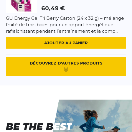
Prendre 1 shot (30ml) avant, pendant ou après
60,49 €
l’entraînement. Maximum 1 shot par jour.
Informations allergènes :
GU Energy Gel Tri Berry Carton (24 x 32 g) – mélange
Ne contient pas d’allergènes à déclaration
fruité de trois baies pour un apport énergétique
obligatoire. Vegan, sans gluten, sans lactose.
rafraîchissant pendant l’entraînement et la comp...
AJOUTER AU PANIER
DÉCOUVREZ D'AUTRES PRODUITS
BE THE BEST
BE THE BEST