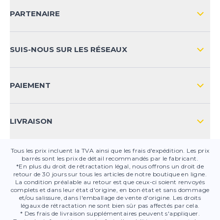
LIVRAISON & RETOURS NATIONAL
PARTENAIRE
LIVRAISON & RETOURS INTERNATIONAL
MOYENS DE PAIEMENT
SUIS-NOUS SUR LES RÉSEAUX
FAQ
CONTACT
PAIEMENT
SÉCURITÉ DES PRODUITS
LIVRAISON
Tous les prix incluent la TVA ainsi que les frais d'expédition. Les prix
barrés sont les prix de détail recommandés par le fabricant.
*En plus du droit de rétractation légal, nous offrons un droit de
retour de 30 jours sur tous les articles de notre boutique en ligne.
La condition préalable au retour est que ceux-ci soient renvoyés
complets et dans leur état d'origine, en bon état et sans dommage
et/ou salissure, dans l'emballage de vente d'origine. Les droits
légaux de rétractation ne sont bien sûr pas affectés par cela.
* Des frais de livraison supplémentaires peuvent s'appliquer.