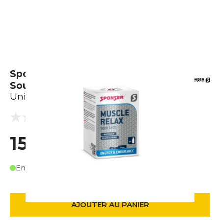
Sponser Energy Muscle Relax
Sour Shot (4 x 30ml)
Unisexe
(0 Avis)
0.0
15,13 €
En stock
AJOUTER AU PANIER