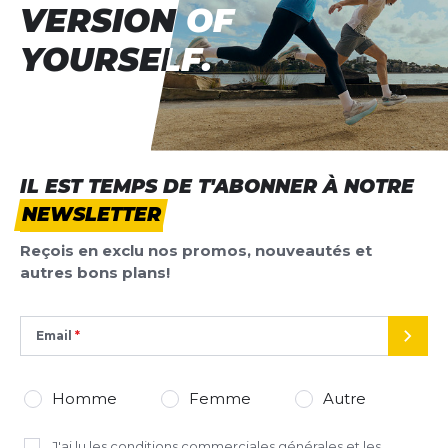
VERSION OF
VERSION OF
YOURSELF.
YOURSELF.
IL EST TEMPS DE T'ABONNER À NOTRE
NEWSLETTER
Reçois en exclu nos promos, nouveautés et
autres bons plans!
Email
ENVO
Homme
Femme
Autre
J'ai lu
les conditions commerciales générales
et les