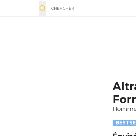
Chercher
Alt
For
Homm
BESTSE