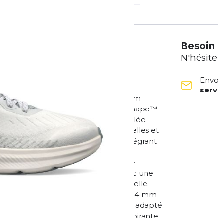
Besoin 
N'hésite
Envo
ser
ulée naturelle L’Altra Experience Form
gn moderne et sa célèbre forme FootShape™
rant un maintien optimal à chaque foulée.
oulé naturel et fluide, idéal pour celles et
. La semelle intermédiaire légère intégrant
ns alourdir la chaussure. L’empeigne
ort longue durée, que ce soit lors de
dèle est conçu pour les coureurs avec une
e de stabilité avec une forme naturelle.
rbains. Points forts : Drop modéré de 4 mm
plus d’espace et de confort Soutien adapté
ire légère et réactive Empeigne respirante