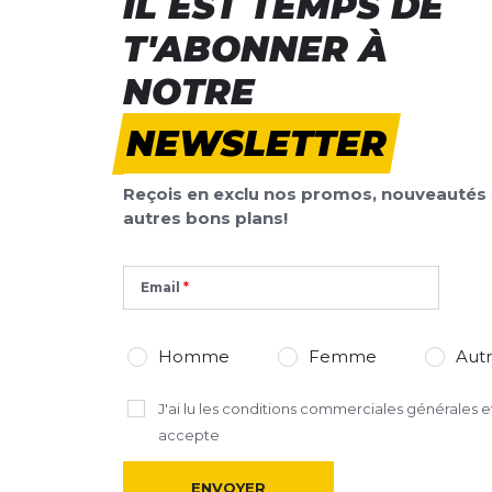
IL EST TEMPS DE
Nom
Nom
T'ABONNER À
NOTRE
Titre de votre avis
Titre de votre avis
NEWSLETTER
Votre avis detaillé
Votre avis detaillé
Reçois en exclu nos promos, nouveautés 
autres bons plans!
Email
*
Champs requis
AJOUTER UN AVIS
Homme
Femme
Aut
Ce formulaire est protégé par reCAPTCHA –
Datenschutzbestimmu
J'ai lu
les conditions commerciales générales
et
d'utilisation
de Google s'appliquent.
accepte
ENVOYER