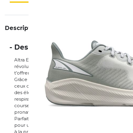
Description
Particularités
Avis
-
Description
Altra Experience Form – Ton allié stable pour une fo
révolutionne les chaussures de stabilité. Son desi
t’offrent plus d’espace pour les orteils tout en assu
Grâce à un drop modéré de 4 mm, tu profites d’un dér
ceux qui recherchent à la fois stabilité et dynamisme
des éléments stabilisants garantit un bon soutien sa
respirante épouse parfaitement le pied pour un conf
courses rapides ou sur de longues distances. Ce mo
pronation légère à modérée souhaitant une chaussur
Parfaite pour l’entraînement quotidien ou les runs u
pour une foulée naturelle Design FootShape™ pour 
à la pronation légère à modérée Semelle intermédia