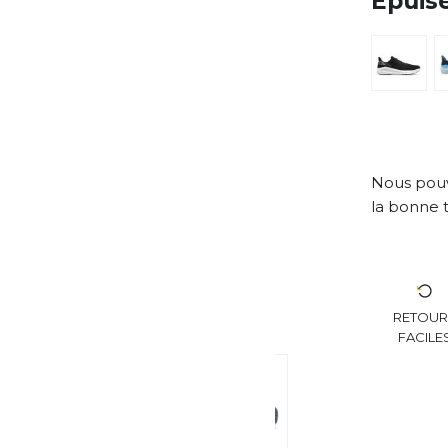
Épuis
Nous pouv
la bonne t
RETOU
FACILE