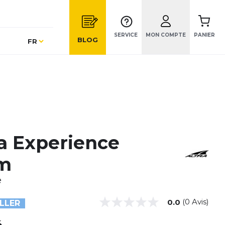
SERVICE
MON COMPTE
PANIER
Langue
BLOG
FR
ra Experience
m
e
(0 Avis)
0.0
LLER