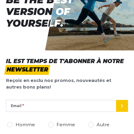
VERSION OF
VERSION OF
YOURSELF.
YOURSELF.
IL EST TEMPS DE T'ABONNER À NOTRE
NEWSLETTER
Reçois en exclu nos promos, nouveautés et
autres bons plans!
Email
ENVO
Homme
Femme
Autre