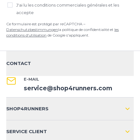
J'ai lu
les conditions commerciales générales
et les
accepte
Ce formulaire est protégé par reCAPTCHA –
Datenschutzbestimmungen
la politique de confidentialité et
les
conditions d'utilisation
de Google s'appliquent.
CONTACT
E-MAIL
service@shop4runners.com
SHOP4RUNNERS
L'ENTREPRISE
SERVICE CLIENT
IMPRESSION