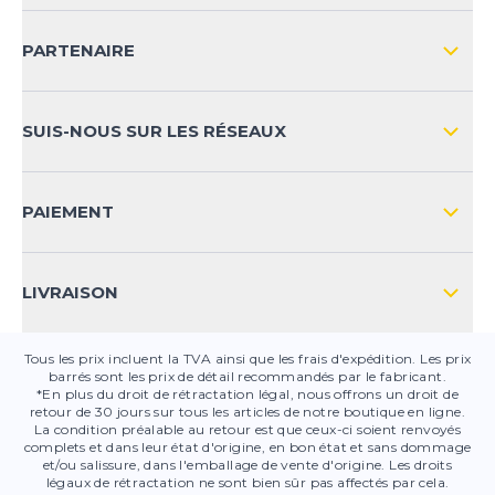
LIVRAISON & RETOURS NATIONAL
PARTENAIRE
LIVRAISON & RETOURS INTERNATIONAL
MOYENS DE PAIEMENT
SUIS-NOUS SUR LES RÉSEAUX
FAQ
CONTACT
PAIEMENT
SÉCURITÉ DES PRODUITS
LIVRAISON
Tous les prix incluent la TVA ainsi que les frais d'expédition. Les prix
barrés sont les prix de détail recommandés par le fabricant.
*En plus du droit de rétractation légal, nous offrons un droit de
retour de 30 jours sur tous les articles de notre boutique en ligne.
La condition préalable au retour est que ceux-ci soient renvoyés
complets et dans leur état d'origine, en bon état et sans dommage
et/ou salissure, dans l'emballage de vente d'origine. Les droits
légaux de rétractation ne sont bien sûr pas affectés par cela.