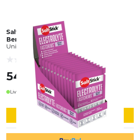
SaltStick FastChews Display Mixed
Berry (12 x 10 Tabs)
Unisexe
(0 Avis)
0.0
54,44 €
Livrable en 3-4 jours ouvrables
AJOUTER AU PANIER