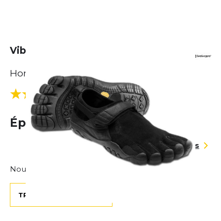
Vibram FiveFingers KSO Trek
Homme
(1 Avis)
5.0
Épuisé
Guide des tailles
Nous pouvons t'aider à trouver la bonne taille
TROUVER MA TAILLE