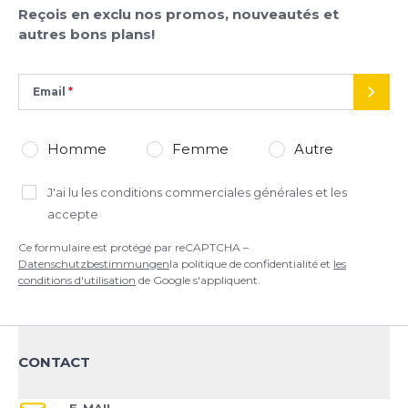
Reçois en exclu nos promos, nouveautés et
autres bons plans!
Email
*
Champs requis
ENVO
AJOUTER UN AVIS
Homme
Femme
Autre
Ce formulaire est protégé par reCAPTCHA –
J'ai lu
les conditions commerciales générales
et les
Datenschutzbestimmungen
la politique de confidentialité et
les
accepte
conditions d'utilisation
de Google s'appliquent.
Ce formulaire est protégé par reCAPTCHA –
Datenschutzbestimmungen
la politique de confidentialité et
les
conditions d'utilisation
de Google s'appliquent.
CONTACT
E-MAIL