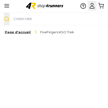
Chercher
Aller au contenu
Page d'accueil
FiveFingers KSO Trek