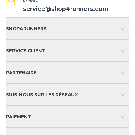
service@shop4runners.com
SHOP4RUNNERS
L'ENTREPRISE
SERVICE CLIENT
IMPRESSION
LIVRAISON & RETOURS NATIONAL
PARTENAIRE
LIVRAISON & RETOURS INTERNATIONAL
MOYENS DE PAIEMENT
SUIS-NOUS SUR LES RÉSEAUX
FAQ
CONTACT
PAIEMENT
SÉCURITÉ DES PRODUITS