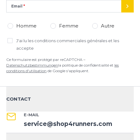
Email
ENVO
Homme
Femme
Autre
J'ai lu
les conditions commerciales générales
et les
accepte
Ce formulaire est protégé par reCAPTCHA –
Datenschutzbestimmungen
la politique de confidentialité et
les
conditions d'utilisation
de Google s'appliquent.
CONTACT
E-MAIL
service@shop4runners.com