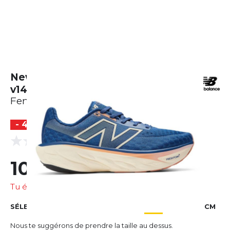
New Balance Fresh Foam 1080
v14
Femme
- 44 %
BESTSELLER
(0 Avis)
0.0
100,83 €
181,51 €
Tu économises
80,68 €
SÉLECTIONNER LA TAILLE
EU
US
UK
CM
Nous te suggérons de prendre la taille au dessus.