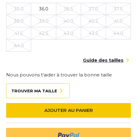
35.0
36.0
36.5
37.0
37.5
38.0
39.0
40.0
40.5
41.0
41.5
42.5
43.0
43.5
44.0
44.0
Guide des tailles
Nous pouvons t'aider à trouver la bonne taille
TROUVER MA TAILLE
AJOUTER AU PANIER