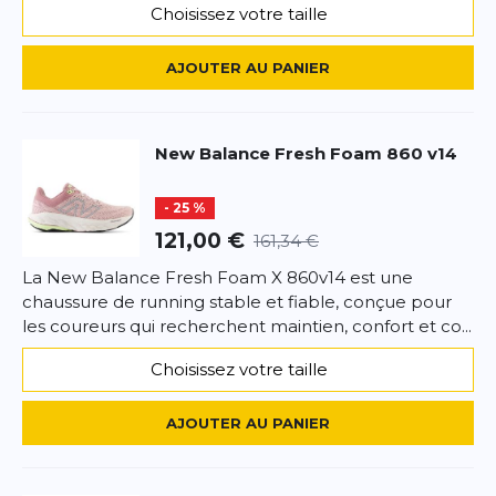
Choisissez votre taille
AJOUTER UN AVIS
AJOUTER AU PANIER
Ce formulaire est protégé par reCAPTCHA –
Datenschutzbestimmungen
la politique de confidentialité et
les
conditions d'utilisation
de Google s'appliquent.
New Balance
Fresh Foam 860 v14
- 25 %
121,00 €
161,34 €
La New Balance Fresh Foam X 860v14 est une
chaussure de running stable et fiable, conçue pour
les coureurs qui recherchent maintien, confort et co...
Choisissez votre taille
AJOUTER AU PANIER