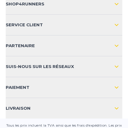
SHOP4RUNNERS
L'ENTREPRISE
SERVICE CLIENT
IMPRESSION
LIVRAISON & RETOURS NATIONAL
PARTENAIRE
LIVRAISON & RETOURS INTERNATIONAL
MOYENS DE PAIEMENT
SUIS-NOUS SUR LES RÉSEAUX
FAQ
CONTACT
PAIEMENT
SÉCURITÉ DES PRODUITS
LIVRAISON
Tous les prix incluent la TVA ainsi que les frais d'expédition. Les prix