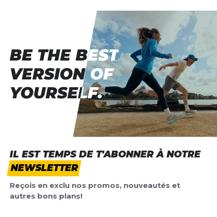
BE THE BEST
BE THE BEST
VERSION OF
VERSION OF
YOURSELF.
YOURSELF.
IL EST TEMPS DE T'ABONNER À NOTRE
NEWSLETTER
Reçois en exclu nos promos, nouveautés et
autres bons plans!