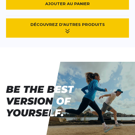
AJOUTER AU PANIER
DÉCOUVREZ D'AUTRES PRODUITS
BE THE BEST
BE THE BEST
VERSION OF
VERSION OF
YOURSELF.
YOURSELF.