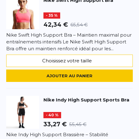
Nike
Swift High Support Bra
Titre de votre avis
Usage polyvalent
- 35 %
Votre avis detaillé
Votre avis detaillé
42,34 €
65,54 €
Nike Swift High Support Bra – Maintien maximal pour
entraînements intensifs Le Nike Swift High Support
Bra offre un maintien renforcé idéal pour les...
*
Champs requis
Choisissez votre taille
AJOUTER UN AVIS
AJOUTER AU PANIER
Ce formulaire est protégé par reCAPTCHA –
Datenschutzbestimmungen
la politique de confidentialité et
les
Nike
Indy High Support Sports Bra
conditions d'utilisation
de Google s'appliquent.
- 40 %
33,27 €
55,45 €
Nike Indy High Support Brassière – Stabilité