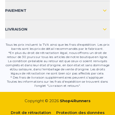
CONTACT
PAIEMENT
SÉCURITÉ DES PRODUITS
LIVRAISON
Tous les prix incluent la TVA ainsi que les frais d'expédition. Les prix
barrés sont les prix de détail recommandés par le fabricant.
*En plus du droit de rétractation légal, nous offrons un droit de
retour de 30 jours sur tous les articles de notre boutique en ligne.
La condition préalable au retour est que ceux-ci soient renvoyés
complets et dans leur état d'origine, en bon état et sans dommage
et/ou salissure, dans l'emballage de vente d'origine. Les droits
légaux de rétractation ne sont bien sûr pas affectés par cela.
* Des frais de livraison supplémentaires peuvent s'appliquer.
Toutes les informations sur les frais d'expédition se trouvent dans
l'onglet "Livraison et retours".
Copyright © 2026
Shop4Runners
Droit de rétractation
Protection des données