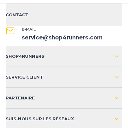
CONTACT
E-MAIL
service@shop4runners.com
SHOP4RUNNERS
L'ENTREPRISE
SERVICE CLIENT
IMPRESSION
LIVRAISON & RETOURS NATIONAL
PARTENAIRE
LIVRAISON & RETOURS INTERNATIONAL
MOYENS DE PAIEMENT
SUIS-NOUS SUR LES RÉSEAUX
FAQ