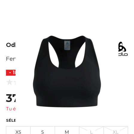
Odlo Medium Support Sport Bra
Femme
- 18 %
(0 Avis)
0.0
37,30 €
45,33 €
Tu économises
8,03 €
SÉLECTIONNER LA TAILLE
XS
S
M
L
XL