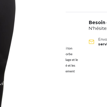
Besoin 
N'hésite
Envo
ser
es limites. Mais comment peux-tu être à l'aise si ton
 de serrage et sa technologie AEROREADY qui absorbe
clair au niveau de la cheville facilitent l'enfilage et le
surent une meilleure visibilité dans l'obscurité et les
portants. Ce produit fait partie de notre engagement
 recyclées.