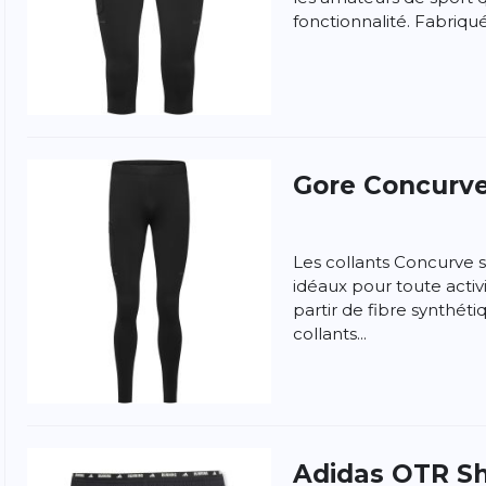
fonctionnalité. Fabriqués
Gore
Concurve
Les collants Concurve
idéaux pour toute activ
partir de fibre synthéti
collants...
ngen
la politique de confidentialité et
les conditions
Adidas
OTR Sh