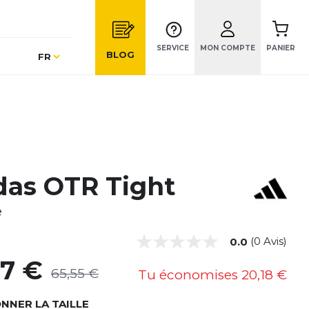
SERVICE
MON COMPTE
PANIER
Langue
BLOG
FR
das OTR Tight
e
(0 Avis)
0.0
37 €
65,55 €
Tu économises
20,18 €
NNER LA TAILLE