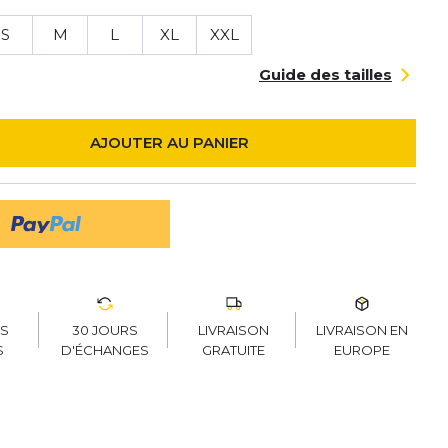
S
M
L
XL
XXL
Guide des tailles
AJOUTER AU PANIER
30 JOURS
LIVRAISON
LIVRAISON EN
RS
D'ÉCHANGES
GRATUITE
EUROPE
S