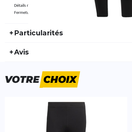
Détails réfléchissants
Fermetures à glissière au niveau de la cheville
+
Particularités
REF:
ADIDAS22HW10066
Nu
+
Avis
Genre:
Homme
Typ
Personne n'a évalué ce produit.
VOTRE
CHOIX
ÉCRIS UN AVIS
Tes avis:
OTR Tight
Evaluation du
Nom
Nom