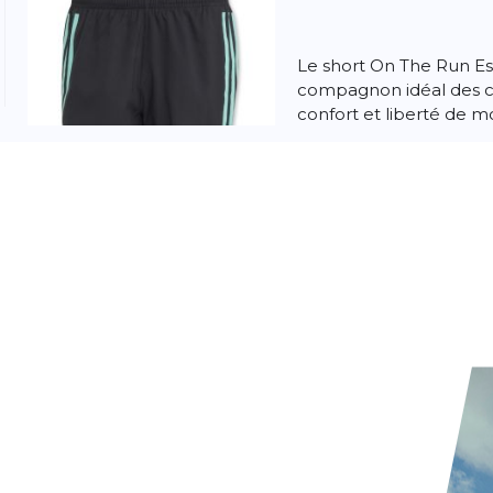
Le short On The Run Ess
compagnon idéal des c
confort et liberté de 
léger et r...
Adidas
OTR Sh
adidas OTR Shirt Homme
fonctionnel avec AER
au sec durableTechnolo
pour une concen...