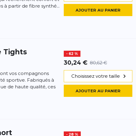
 à partir de fibre synthé...
AJOUTER AU PANIER
 Tights
- 62 %
30,24 €
80,62 €
 sont vos compagnons
Choisissez votre taille
ité sportive. Fabriqués à
que de haute qualité, ces
AJOUTER AU PANIER
ort
- 28 %