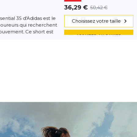
36,29 €
50,42 €
ential 3S d'Adidas est le
Choisissez votre taille
oureurs qui recherchent
mouvement. Ce short est
AJOUTER AU PANIER
irt
- 17 %
29,23 €
35,29 €
s – T-shirt de course
Choisissez votre taille
OREADY pour un maintien
gie absorbant l'humidité
AJOUTER AU PANIER