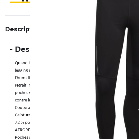
Description
Particularités
Avis
-
Description
Quand tu cours, il s'agit d'être à l'aise, même quand tu repousses t
legging ne l'est pas ? Avec sa coupe ajustée, sa taille avec cordon
l'humidité, ce legging adidas est ton compagnon idéal. Les fermetures é
retrait, même par-dessus une chaussure. Les détails réfléchissants as
poches sur les jambes te permettent de ranger des petits objets im
contre les déchets plastiques et contient au moins 70 % de matières
Coupe ajustée
Ceinture élastique avec cordon de serrage
72 % polyester recyclé / 28 % élasthanne (interlock)
AEROREADY
Poches sur la jambe