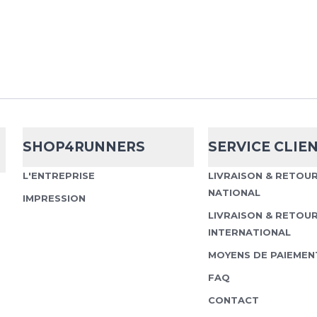
cette veste de course a
les kilo...
Asics
Road Ti
SHOP4RUNNERS
SERVICE CLIE
Points Forts Technolo
L'ENTREPRISE
LIVRAISON & RETOU
évacuation optimale de 
extensible dans quatre
NATIONAL
IMPRESSION
liberté de mouve...
LIVRAISON & RETOU
INTERNATIONAL
MOYENS DE PAIEMEN
FAQ
Nike
Pro Warm
CONTACT