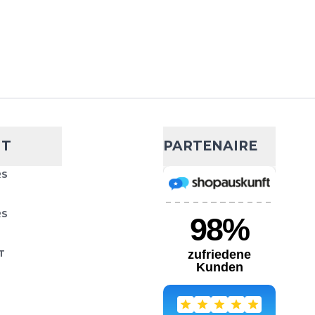
didas, tu peux parcourir
AJOUTER AU PANIER
ght
- 36 %
48,39 €
75,63 €
NT
PARTENAIRE
gie MotionDry pour une
Choisissez votre taille
RS
la transpiration Tissu
 directions pour une
AJOUTER AU PANIER
RS
T
 Tight
- 29 %