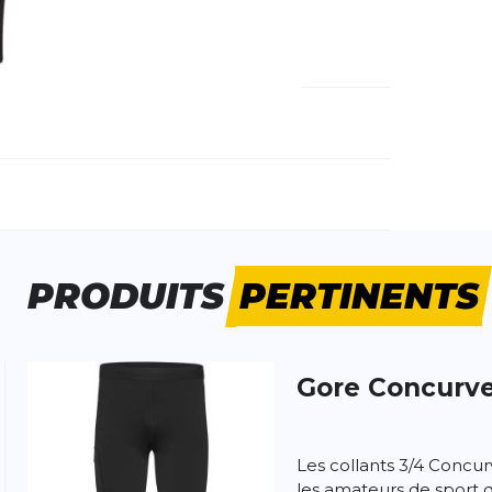
méro d'article étranger:
HM8444
e d'activité:
Loisirs
Running
PRODUITS
PERTINENTS
Gore
Concurve
 produit
Les collants 3/4 Concur
les amateurs de sport 