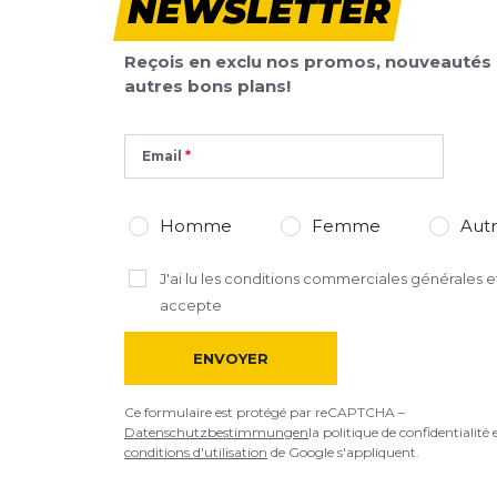
NEWSLETTER
Reçois en exclu nos promos, nouveautés 
autres bons plans!
Email
Homme
Femme
Aut
J'ai lu
les conditions commerciales générales
et
accepte
ENVOYER
Ce formulaire est protégé par reCAPTCHA –
Datenschutzbestimmungen
la politique de confidentialité 
conditions d'utilisation
de Google s'appliquent.