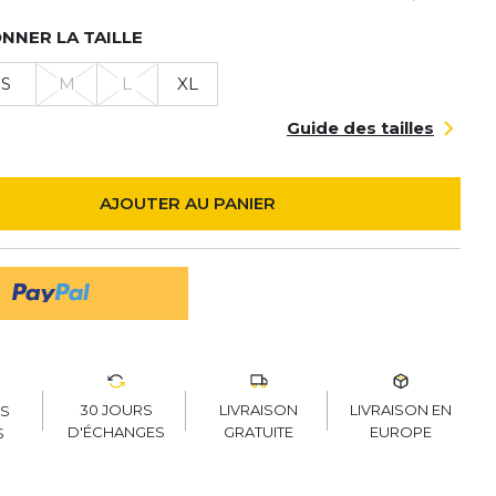
NNER LA TAILLE
S
M
L
XL
Guide des tailles
AJOUTER AU PANIER
30 JOURS
LIVRAISON
LIVRAISON EN
RS
D'ÉCHANGES
GRATUITE
EUROPE
S