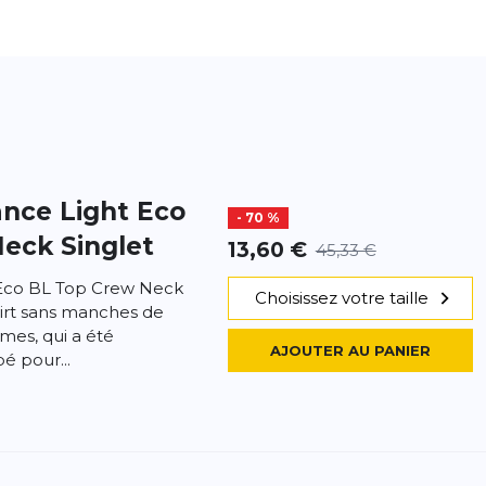
nce Light Eco
- 70 %
eck Singlet
13,60 €
45,33 €
 Eco BL Top Crew Neck
Choisissez votre taille
hirt sans manches de
mes, qui a été
AJOUTER AU PANIER
é pour...