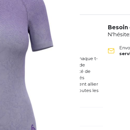
Besoin 
N'hésite
Envo
ser
e innovante Rain Dye, qui confère à chaque t-
rante assure une évacuation optimale de
 confortable Crew Neck garantit liberté de
mme couche de base pour les activités
Parfait pour tous ceux qui souhaitent allier
irt, tu es parfaitement habillé dans toutes les
méro d'article étranger:
196761-21121