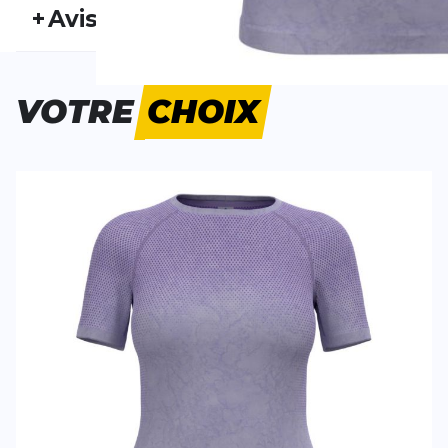
+
Avis
Genre:
Femme
Typ
Personne n'a évalué ce produit.
VOTRE
CHOIX
ÉCRIS UN AVIS
Tes avis:
Performance Light-Rain Dye BL
Evaluation du
Top Crew Neck S/S
Nom
Nom
Titre de votre avis
Titre de votre avis
Votre avis detaillé
Votre avis detaillé