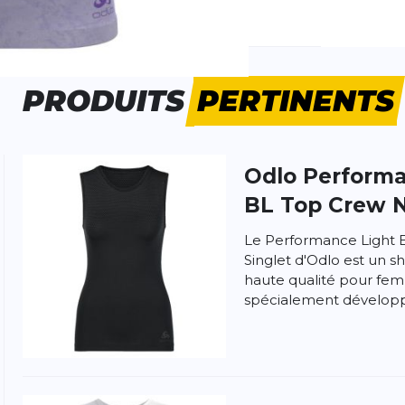
e d'activité:
Fitness
Running
PRODUITS
PERTINENTS
Odlo
Performa
 produit
BL Top Crew N
Le Performance Light
Singlet d'Odlo est un s
haute qualité pour fem
spécialement développ