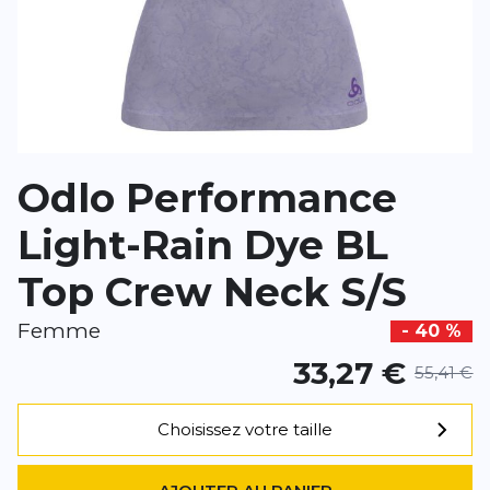
*
Champs requis
AJOUTER UN AVIS
Odlo Performance
Ce formulaire est protégé par reCAPTCHA –
Datenschutzbestimmu
d'utilisation
de Google s'appliquent.
Light-Rain Dye BL
Top Crew Neck S/S
Femme
- 40 %
33,27 €
55,41 €
Choisissez votre taille