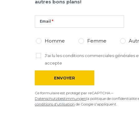
autres bons plans!
Email
Homme
Femme
Aut
J'ai lu
les conditions commerciales générales
et
accepte
ENVOYER
Ce formulaire est protégé par reCAPTCHA –
Datenschutzbestimmungen
la politique de confidentialité 
conditions d'utilisation
de Google s'appliquent.