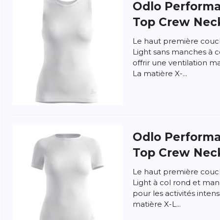
Odlo
Performa
Top Crew Neck
Le haut première couc
Light sans manches à c
offrir une ventilation 
La matière X-...
ngen
la politique de confidentialité et
les conditions
Odlo
Performa
Top Crew Neck
Le haut première couc
Light à col rond et ma
pour les activités inte
matière X-L...