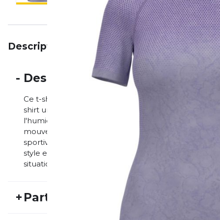
Description
Particularités
Avis
-
Description
Ce t-shirt fonctionnel se distingue par sa technologi
shirt un design unique. La structure légère et respi
l'humidité, même lors d'activités intenses. La coupe
mouvement et confort. Il convient parfaitement co
sportives ou comme pièce décontractée au quotidien. 
style et fonctionnalité dans un seul haut. Avec ce t-sh
situations.
+
Particularités
REF:
ODLO25FS20003
Nu