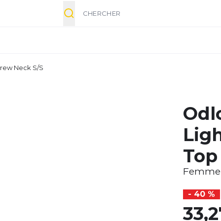
Chercher
Crew Neck S/S
Odl
Lig
Top
Femme
- 40 %
33,2