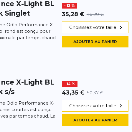
nce X-Light BL
- 12 %
 Singlet
35,28 €
40,29 €
he Odlo Performance X-
Choisissez votre taille
ol rond est conçu pour
maximale par temps chaud.
AJOUTER AU PANIER
nce X-Light BL
- 14 %
 s/s
43,35 €
50,37 €
he Odlo Performance X-
Choisissez votre taille
nches courtes est conçu
nsives par temps chaud. La
AJOUTER AU PANIER