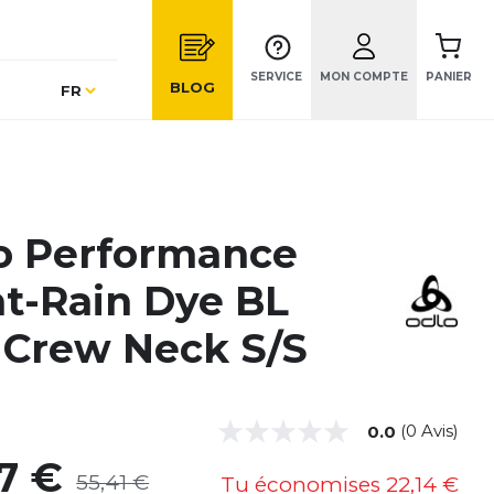
SERVICE
MON COMPTE
PANIER
Langue
BLOG
FR
o Performance
ht-Rain Dye BL
 Crew Neck S/S
(0 Avis)
0.0
7 €
55,41 €
Tu économises
22,14 €