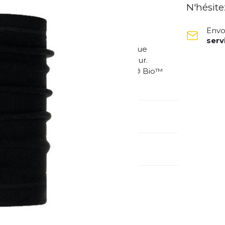
N'hésite
Envo
ser
qué à partir de bouteilles en plastique
térieur et la transpiration à l'extérieur.
ités hivernales. La polaire PrimaLoft® Bio™
ure.
méro d'article
129999.999.10.00
ranger:
pe
Extérieur
Running
ctivité: