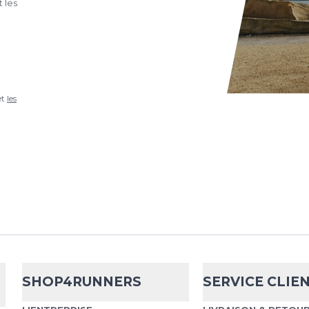
 les
et
les
SHOP4RUNNERS
SERVICE CLIE