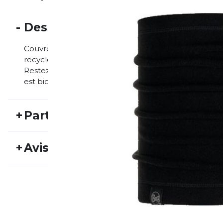
-
Description
Couvre-cou léger et moelleux pour temps froid, fabri
recyclées. La polaire PrimaLoft® garde la chaleur à l'in
Restez bien au chaud et au sec dans toutes vos activ
est biodégradable et conçue pour retourner à la nat
+
Particularités
REF:
BUFF23HW30014
Nu
+
Avis
ét
Genre:
Unisexe
Ty
Personne n'a évalué ce produit.
d'a
ÉCRIS UN AVIS