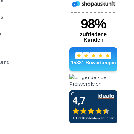
RS
RS
T
UITS