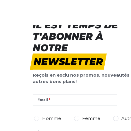
Tes avis:
Polar Neckwarmer
Evaluation du
IL EST TEMPS DE
Nom
Nom
T'ABONNER À
NOTRE
Titre de votre avis
Titre de votre avis
NEWSLETTER
Votre avis detaillé
Votre avis detaillé
Reçois en exclu nos promos, nouveautés 
autres bons plans!
Email
*
Champs requis
AJOUTER UN AVIS
Homme
Femme
Aut
Ce formulaire est protégé par reCAPTCHA –
Datenschutzbestimmu