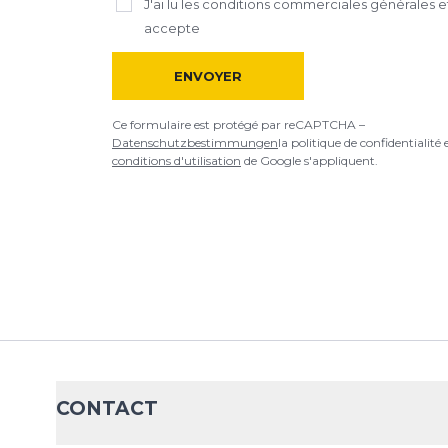
J'ai lu
les conditions commerciales générales
et
d'utilisation
de Google s'appliquent.
accepte
ENVOYER
Ce formulaire est protégé par reCAPTCHA –
Datenschutzbestimmungen
la politique de confidentialité 
conditions d'utilisation
de Google s'appliquent.
CONTACT