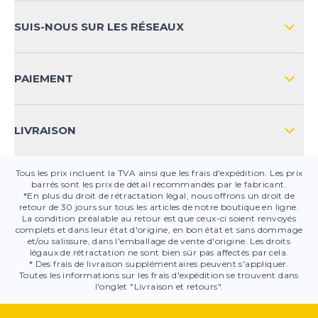
MOYENS DE PAIEMENT
SUIS-NOUS SUR LES RÉSEAUX
FAQ
CONTACT
PAIEMENT
SÉCURITÉ DES PRODUITS
LIVRAISON
Tous les prix incluent la TVA ainsi que les frais d'expédition. Les prix
barrés sont les prix de détail recommandés par le fabricant.
*En plus du droit de rétractation légal, nous offrons un droit de
retour de 30 jours sur tous les articles de notre boutique en ligne.
La condition préalable au retour est que ceux-ci soient renvoyés
complets et dans leur état d'origine, en bon état et sans dommage
et/ou salissure, dans l'emballage de vente d'origine. Les droits
légaux de rétractation ne sont bien sûr pas affectés par cela.
* Des frais de livraison supplémentaires peuvent s'appliquer.
Toutes les informations sur les frais d'expédition se trouvent dans
l'onglet "Livraison et retours".