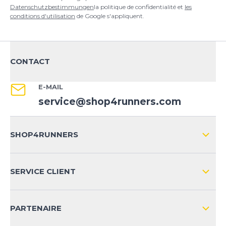
Datenschutzbestimmungen
la politique de confidentialité et
les
conditions d'utilisation
de Google s'appliquent.
CONTACT
E-MAIL
service@shop4runners.com
SHOP4RUNNERS
L'ENTREPRISE
SERVICE CLIENT
IMPRESSION
LIVRAISON & RETOURS NATIONAL
PARTENAIRE
LIVRAISON & RETOURS INTERNATIONAL