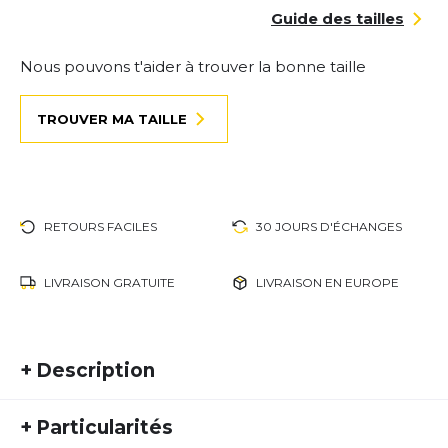
Guide des tailles
Nous pouvons t'aider à trouver la bonne taille
TROUVER MA TAILLE
RETOURS FACILES
30 JOURS D'ÉCHANGES
LIVRAISON GRATUITE
LIVRAISON EN EUROPE
+
Description
Construite pour un plaisir de courir sans limites.
+
Particularités
Que ce soit sur la route ou sur le trail. Grâce à