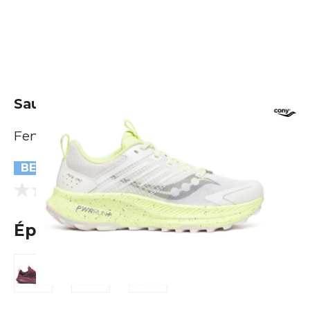
Saucony Ride TR 2
Femme
BESTSELLER
(0 Avis)
0.0
Épuisé