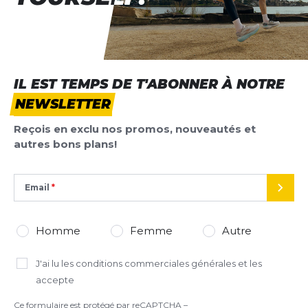
*
Champs requis
IL EST TEMPS DE T'ABONNER À NOTRE
NEWSLETTER
AJOUTER UN AVIS
Reçois en exclu nos promos, nouveautés et
Ce formulaire est protégé par reCAPTCHA –
autres bons plans!
Datenschutzbestimmungen
la politique de confidentialité et
les
conditions d'utilisation
de Google s'appliquent.
Email
ENVO
Homme
Femme
Autre
J'ai lu
les conditions commerciales générales
et les
accepte
Ce formulaire est protégé par reCAPTCHA –