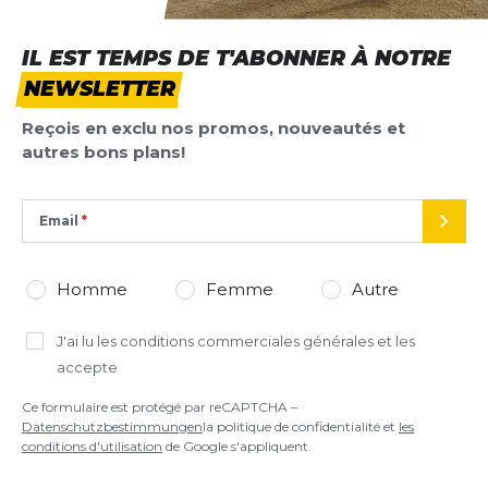
IL EST TEMPS DE T'ABONNER À NOTRE
NEWSLETTER
Reçois en exclu nos promos, nouveautés et
autres bons plans!
Email
ENVO
Homme
Femme
Autre
J'ai lu
les conditions commerciales générales
et les
accepte
Ce formulaire est protégé par reCAPTCHA –
Datenschutzbestimmungen
la politique de confidentialité et
les
conditions d'utilisation
de Google s'appliquent.