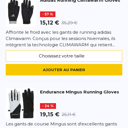
Adidas
Running Climawarm Gloves
Titre de votre avis
pour les
séances de course en automne et en
hiver
– légers, chauds et fonctionnels.
- 57 %
Votre avis detaillé
Votre avis detaillé
15,12 €
Points forts :
35,29 €
Tissu chaud et respirant
Affronte le froid avec les gants de running adidas
Fonction écran tactile
Climawarm. Conçus pour les sessions hivernales, ils
Détails réfléchissants
intègrent la technologie CLIMAWARM qui retient...
Poignets élastiques
*
Champs requis
Matériaux recyclés et durables
Choisissez votre taille
AJOUTER UN AVIS
AJOUTER AU PANIER
Ce formulaire est protégé par reCAPTCHA –
Datenschutzbestimmungen
la politique de confidentialité et
les
Endurance
Mingus Running Gloves
conditions d'utilisation
de Google s'appliquent.
- 24 %
19,15 €
25,11 €
Les gants de course Mingus sont d'excellents gants