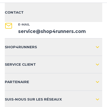
CONTACT
E-MAIL
service@shop4runners.com
SHOP4RUNNERS
L'ENTREPRISE
SERVICE CLIENT
IMPRESSION
LIVRAISON & RETOURS NATIONAL
PARTENAIRE
LIVRAISON & RETOURS INTERNATIONAL
MOYENS DE PAIEMENT
SUIS-NOUS SUR LES RÉSEAUX
FAQ