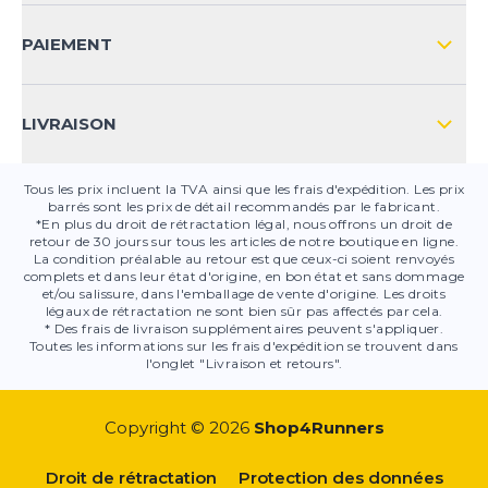
CONTACT
PAIEMENT
SÉCURITÉ DES PRODUITS
LIVRAISON
Tous les prix incluent la TVA ainsi que les frais d'expédition. Les prix
barrés sont les prix de détail recommandés par le fabricant.
*En plus du droit de rétractation légal, nous offrons un droit de
retour de 30 jours sur tous les articles de notre boutique en ligne.
La condition préalable au retour est que ceux-ci soient renvoyés
complets et dans leur état d'origine, en bon état et sans dommage
et/ou salissure, dans l'emballage de vente d'origine. Les droits
légaux de rétractation ne sont bien sûr pas affectés par cela.
* Des frais de livraison supplémentaires peuvent s'appliquer.
Toutes les informations sur les frais d'expédition se trouvent dans
l'onglet "Livraison et retours".
Copyright © 2026
Shop4Runners
Droit de rétractation
Protection des données