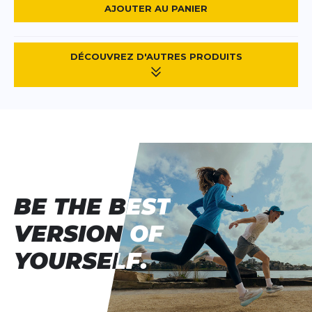
AJOUTER AU PANIER
DÉCOUVREZ D'AUTRES PRODUITS
BE THE BEST
BE THE BEST
VERSION OF
VERSION OF
YOURSELF.
YOURSELF.