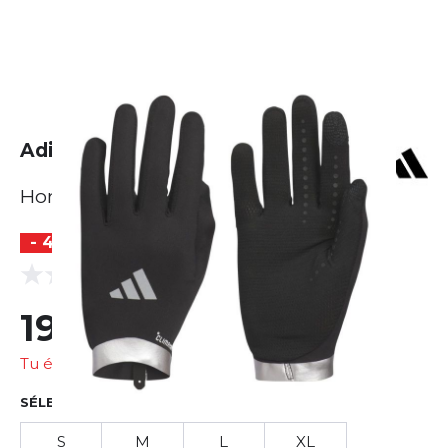
Adidas Run Glove
Homme
- 42 %
(0 Avis)
0.0
19,15 €
33,28 €
Tu économises
14,13 €
SÉLECTIONNER LA TAILLE
S
M
L
XL