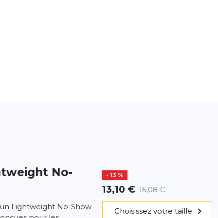
htweight No-
- 13 %
13,10 €
15,08 €
i Run Lightweight No-Show
Choisissez votre taille
conçues pour les