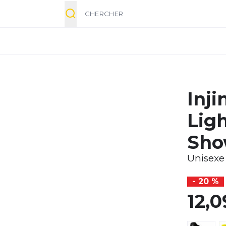
Chercher
Inji
Lig
Sh
Unisexe
- 20 %
12,0