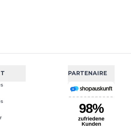
 Notre conception unique à
AJOUTER AU PANIER
htweight No-
- 13 %
13,10 €
15,08 €
uilt for all types of runs
Choisissez votre taille
NT
PARTENAIRE
. Our unique five-toe
inates the friction that
AJOUTER AU PANIER
RS
RS
T
htweight No-
- 13 %