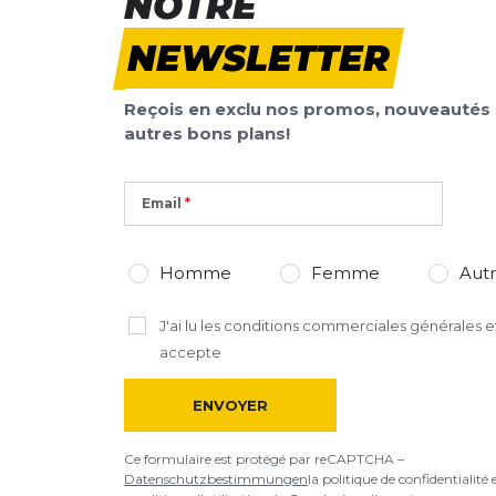
NOTRE
NEWSLETTER
Reçois en exclu nos promos, nouveautés 
autres bons plans!
Email
Homme
Femme
Aut
J'ai lu
les conditions commerciales générales
et
accepte
ENVOYER
Ce formulaire est protégé par reCAPTCHA –
Datenschutzbestimmungen
la politique de confidentialité 