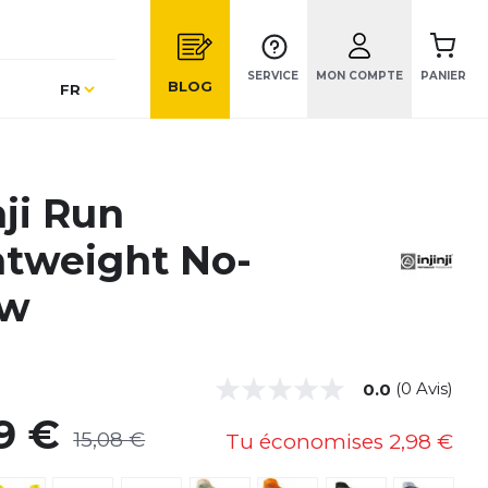
SERVICE
MON COMPTE
PANIER
Langue
BLOG
FR
nji Run
htweight No-
ow
(0 Avis)
0.0
9 €
15,08 €
Tu économises
2,98 €