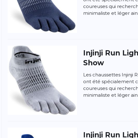
coureuses qui recherch
minimaliste et léger ainsi
Injinji
Run Lig
Show
Les chaussettes Injinj
ont été spécialement 
coureuses qui recherch
minimaliste et léger ainsi
ngen
la politique de confidentialité et
les conditions
Injinji
Run Lig