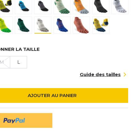
NNER LA TAILLE
M
L
Guide des tailles
AJOUTER AU PANIER