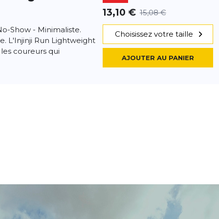
13,10 €
15,08 €
 No-Show - Minimaliste.
Choisissez votre taille
ce. L'Injinji Run Lightweight
les coureurs qui
AJOUTER AU PANIER
htweight No-
- 13 %
13,10 €
15,08 €
us légère est conçue pour
Choisissez votre taille
es sur tous les types de
ion unique à cinq orteils
AJOUTER AU PANIER