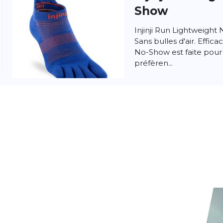
Show
Injinji Run Lightweight
Sans bulles d'air. Effica
No-Show est faite pour 
préfèren...
Injinji
Run Lig
Show
Notre chaussette la pl
tous les types de cours
surfaces. Notre concept
élimi...