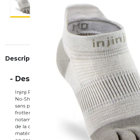
Description
Particularités
Avis
-
Description
Injinji Run Lightweight No-Show - Minimaliste. Sans bull
No-Show est faite pour les coureurs qui préfèrent un
sans pour autant renoncer à la protection. La construc
frottements et assure un écartement naturel des orte
notamment sur les longues distances. La chaussette
de la cheville et disparaît presque invisiblement dan
matériau qui évacue l'humidité gardent tes pieds au fr