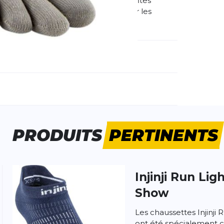
 la Run Lightweight No-Show, tu profites
ion de course directe. Parfait pour les
méro d'article étranger:
281110-SAN
e d'activité:
Fitness
Running
PRODUITS
PERTINENTS
Injinji
Run Lig
 produit
Show
Les chaussettes Injinj
ont été spécialement 