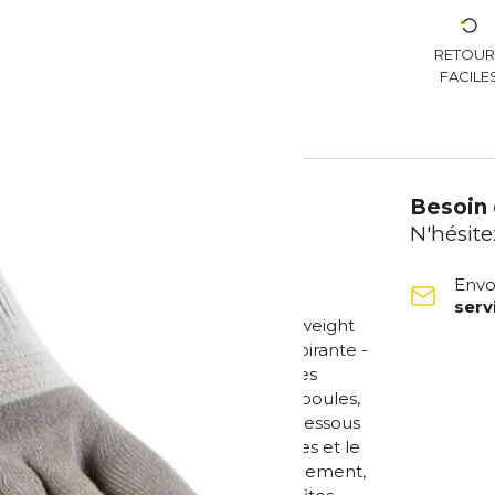
RETOU
FACILE
Besoin 
N'hésite
Envo
ser
es d'air. Efficace. L'Injinji Run Lightweight
e sensation de course légère et respirante -
tion individuelle des orteils réduit les
ils, ce qui contribue à éviter les ampoules,
 est agréablement placée juste en dessous
s la chaussure. Le design sans coutures et le
ais et au sec - que ce soit à l'entraînement,