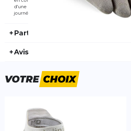
en compétition ou lors d'une course tranquille. Avec
d'une liberté de mouvement maximale et d'une sensat
journées chaudes et les coureurs minimalistes.
+
Particularités
REF:
INJ25FS30028
Nu
+
Avis
Genre:
Unisexe
Typ
Personne n'a évalué ce produit.
VOTRE
CHOIX
ÉCRIS UN AVIS
Tes avis:
Run Lightweight No-Show
Evaluation du
Nom
Nom