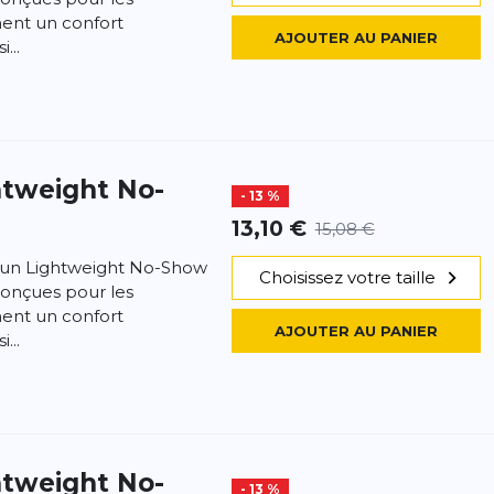
ent un confort
AJOUTER AU PANIER
...
htweight No-
- 13 %
13,10 €
15,08 €
i Run Lightweight No-Show
Choisissez votre taille
conçues pour les
ent un confort
AJOUTER AU PANIER
...
htweight No-
- 13 %