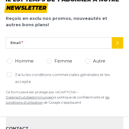
NEWSLETTER
AJOUTER UN AVIS
Reçois en exclu nos promos, nouveautés et
Ce formulaire est protégé par reCAPTCHA –
autres bons plans!
Datenschutzbestimmungen
la politique de confidentialité et
les
conditions d'utilisation
de Google s'appliquent.
Email
ENVO
Homme
Femme
Autre
J'ai lu
les conditions commerciales générales
et les
accepte
Ce formulaire est protégé par reCAPTCHA –
Datenschutzbestimmungen
la politique de confidentialité et
les
conditions d'utilisation
de Google s'appliquent.
CONTACT