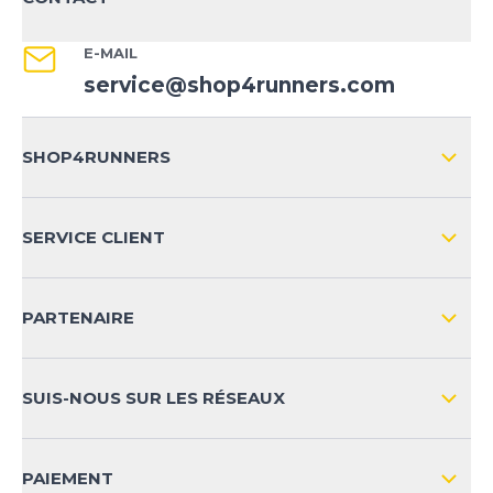
E-MAIL
service@shop4runners.com
SHOP4RUNNERS
L'ENTREPRISE
SERVICE CLIENT
IMPRESSION
LIVRAISON & RETOURS NATIONAL
PARTENAIRE
LIVRAISON & RETOURS INTERNATIONAL
MOYENS DE PAIEMENT
SUIS-NOUS SUR LES RÉSEAUX
FAQ
CONTACT
PAIEMENT