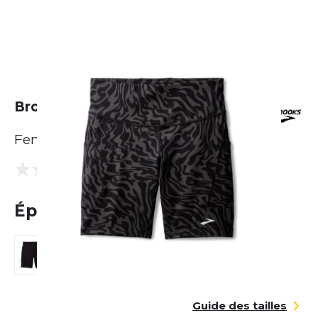
Brooks Spark 8" Short Tight
Femme
(0 Avis)
0.0
Épuisé
Guide des tailles