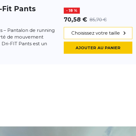
i-Fit Pants
- 18 %
70,58 €
85,70 €
ts – Pantalon de running
Choisissez votre taille
erté de mouvement
 Dri-FIT Pants est un
AJOUTER AU PANIER
ride Shorts
- 60 %
24,19 €
60,49 €
urse doublé Dri-FIT 7 »
Choisissez votre taille
toucher avec une
taire dans le haut du dos,
AJOUTER AU PANIER