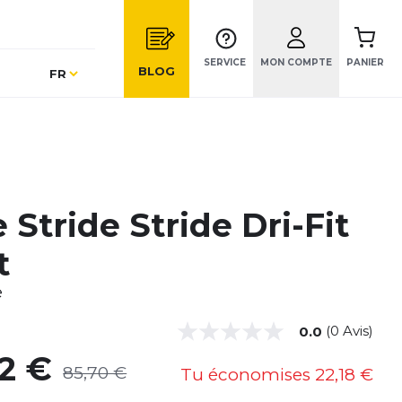
SERVICE
MON COMPTE
PANIER
Langue
BLOG
FR
 Stride Stride Dri-Fit
t
e
(0 Avis)
0.0
52 €
85,70 €
Tu économises
22,18 €