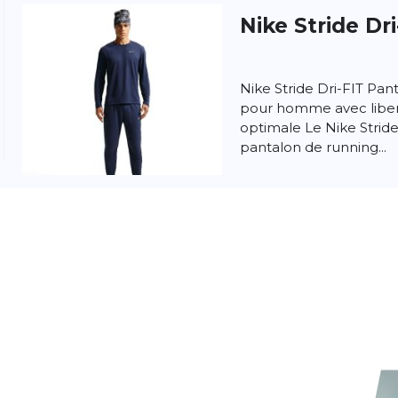
Nike
Stride Dr
Nike Stride Dri-FIT Pan
pour homme avec lib
optimale Le Nike Stride
pantalon de running...
Nike
Dri-Fit St
Nike Stride Short de co
pour hommes Doux au 
respirabilité supplémen
notre short lége...