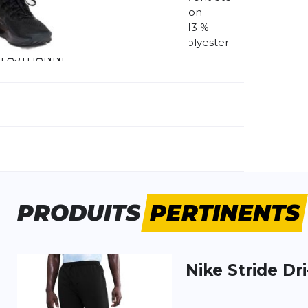
 marque de fabrique de notre collection
n de serrage Corps : 87 % polyester / 13 %
sthanne ; poches latérales : 100 % polyester
% ÉLASTHANNE
méro d'article étranger:
HV4544-010
e d'activité:
Fitness
Running
PRODUITS
PERTINENTS
Nike
Stride Dr
 produit