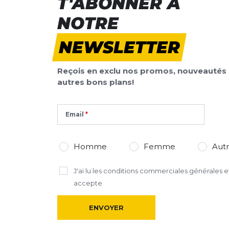
T'ABONNER À
NOTRE
NEWSLETTER
Reçois en exclu nos promos, nouveautés 
autres bons plans!
Email
Homme
Femme
Aut
J'ai lu
les conditions commerciales générales
et
accepte
ENVOYER