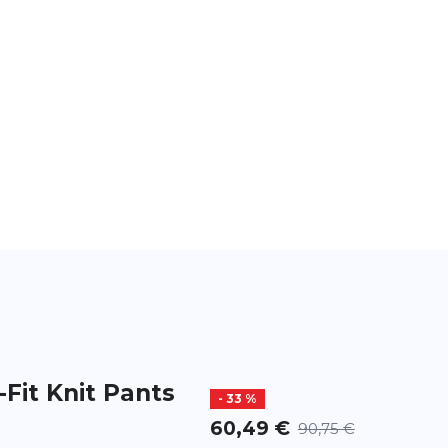
i-Fit Knit Pants
- 33 %
60,49 €
90,75 €