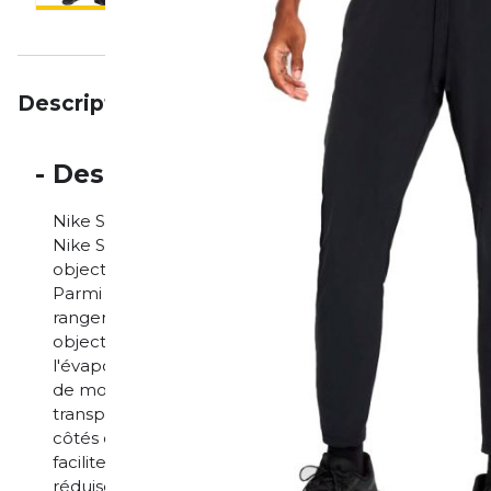
Description
Particularités
Avis
-
Description
Nike Stride Pantalon de course Dri-FIT Web pour h
Nike Stride t'offre l'équipement de performance dont
objectifs. Ce pantalon tissé élastique à la coupe étr
Parmi les poches zippées, tu trouveras une grande po
ranger la plupart des smartphones. Ainsi, tu as toujou
objectif. La technologie Nike Dri-FIT permet d'évacue
l'évaporer plus rapidement, pour un confort au sec. L
de mouvement illimitée pendant la course. La poche
transpiration est suffisamment grande pour contenir
côtés offrent un rangement sûr pour les petits objets
facilitent l'enfilage et le retrait par-dessus les chaus
réduisent les frottements lors des mouvements. Les é