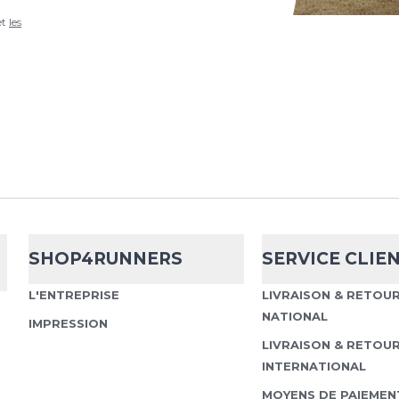
DESIGNED FOR SPEED
MOVEMENT. Get moving
et
les
are. The Nike Dri-FIT St
and comfortable. They..
Nike
Dri-Fit E
Leggings
SOFT HOLD AND FRE
SHOP4RUNNERS
SERVICE CLIE
Keep moving with the Ni
stretchy design means 
L'ENTREPRISE
LIVRAISON & RETOU
when you run. You...
NATIONAL
IMPRESSION
LIVRAISON & RETOU
INTERNATIONAL
MOYENS DE PAIEMEN