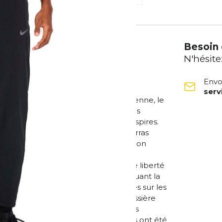
Besoin 
N'hésite
Envo
ser
ommes Conçu pour la course quotidienne, le
 tu as besoin pour atteindre tous tes
oite sèche rapidement lorsque tu transpires.
che à l'arrière dans laquelle tu pourras
rs les mains libres sur le chemin de ton
r la transpiration de la peau et de
e tissu élastique et tissé permet une liberté
 arrière zippée avec doublure évacuant la
 ton smartphone. Les poches zippées sur les
. Les poignets avec fermetures à glissière
sures. Les lignes de couture simplifiées
léments réfléchissants sur les côtés ont été