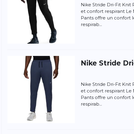
Nike Stride Dri-Fit Knit
et confort respirant Le 
Pants offre un confort
respirab...
Nike
Stride Dr
Nike Stride Dri-Fit Knit
et confort respirant Le 
Pants offre un confort
respirab...
ngen
la politique de confidentialité et
les conditions