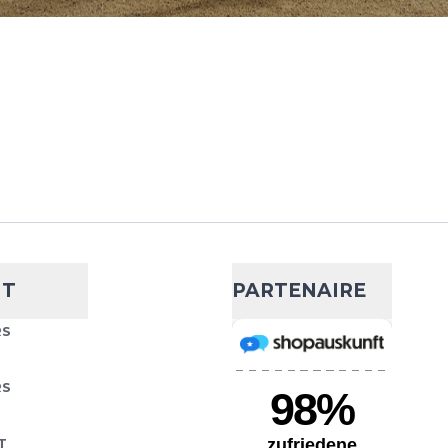
, TAILORED FOR
Choisissez votre taille
 and show how fast you
ride Shorts are lightweight
AJOUTER AU PANIER
.
ssential Running
- 45 %
33,27 €
60,49 €
EDOM OF MOVEMENT.
Choisissez votre taille
NT
PARTENAIRE
ke Essential Tights. Their
you're never restricted
AJOUTER AU PANIER
RS
RS
T