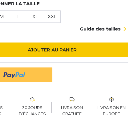
NNER LA TAILLE
M
L
XL
XXL
Guide des tailles
AJOUTER AU PANIER
30 JOURS
LIVRAISON
LIVRAISON EN
RS
D'ÉCHANGES
GRATUITE
EUROPE
S