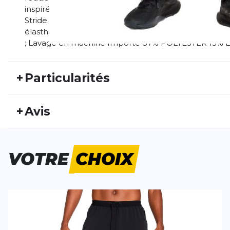
inspirés par le mouvement et la vitesse et sont une
Stride. Plus de détails Ceinture élastique avec cordo
élasthanne ; empiècements : 80 % polyester/20 % éla
; Lavage en machine Importé 87% POLYESTER 13
+
Particularités
REF:
NIKE25FS10032
Nu
+
Avis
Genre:
Homme
Typ
Personne n'a évalué ce produit.
VOTRE
CHOIX
ÉCRIS UN AVIS
Tes avis:
Stride Stride Dri-Fit Pant
Evaluation du