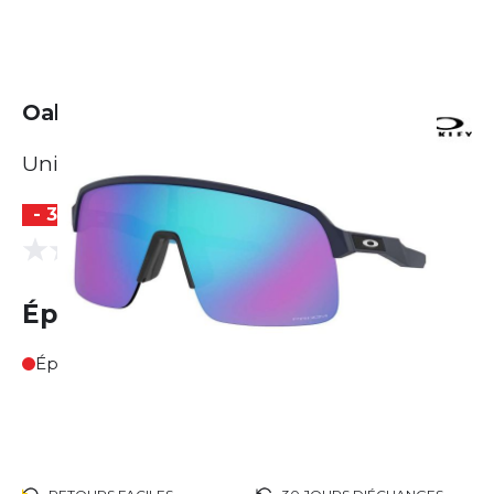
Oakley Sutro Lite
Unisexe
- 30 %
(0 Avis)
0.0
Épuisé
Épuisé