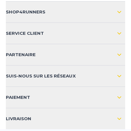
SHOP4RUNNERS
L'ENTREPRISE
SERVICE CLIENT
IMPRESSION
LIVRAISON & RETOURS NATIONAL
PARTENAIRE
LIVRAISON & RETOURS INTERNATIONAL
MOYENS DE PAIEMENT
SUIS-NOUS SUR LES RÉSEAUX
FAQ
CONTACT
PAIEMENT
SÉCURITÉ DES PRODUITS
LIVRAISON