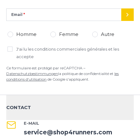
conditions d'utilisation
de Google s'appliquent.
Email
ENVO
Homme
Femme
Autre
J'ai lu
les conditions commerciales générales
et les
accepte
Ce formulaire est protégé par reCAPTCHA –
Datenschutzbestimmungen
la politique de confidentialité et
les
conditions d'utilisation
de Google s'appliquent.
CONTACT
E-MAIL
service@shop4runners.com