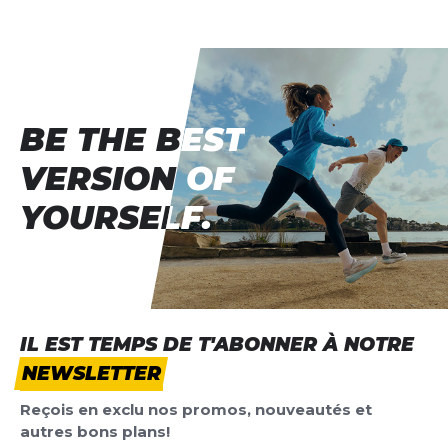
Evaluation du produit
Nom
Nom
BE THE BEST
BE THE BEST
Titre de votre avis
Titre de votre avis
VERSION OF
VERSION OF
Votre avis detaillé
YOURSELF.
YOURSELF.
Votre avis detaillé
*
Champs requis
IL EST TEMPS DE T'ABONNER À NOTRE
NEWSLETTER
AJOUTER UN AVIS
Reçois en exclu nos promos, nouveautés et
Ce formulaire est protégé par reCAPTCHA –
autres bons plans!
Datenschutzbestimmungen
la politique de confidentialité et
les