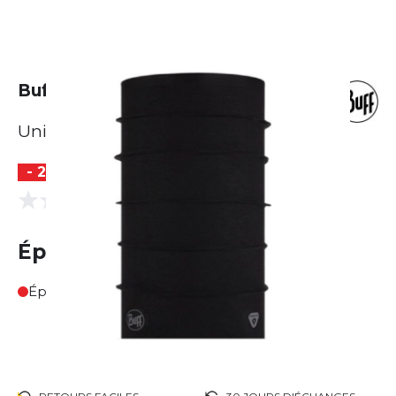
Buff Thermonet Buff
Unisexe
- 20 %
(0 Avis)
0.0
Épuisé
Épuisé