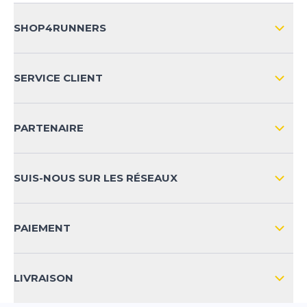
SHOP4RUNNERS
L'ENTREPRISE
SERVICE CLIENT
IMPRESSION
LIVRAISON & RETOURS NATIONAL
PARTENAIRE
LIVRAISON & RETOURS INTERNATIONAL
MOYENS DE PAIEMENT
SUIS-NOUS SUR LES RÉSEAUX
FAQ
CONTACT
PAIEMENT
SÉCURITÉ DES PRODUITS
LIVRAISON