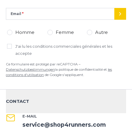
conditions d'utilisation
de Google s'appliquent.
Email
ENVO
Homme
Femme
Autre
J'ai lu
les conditions commerciales générales
et les
accepte
Ce formulaire est protégé par reCAPTCHA –
Datenschutzbestimmungen
la politique de confidentialité et
les
conditions d'utilisation
de Google s'appliquent.
CONTACT
E-MAIL
service@shop4runners.com