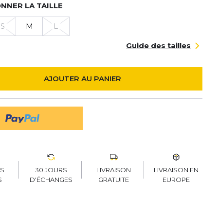
NNER LA TAILLE
S
M
L
Guide des tailles
AJOUTER AU PANIER
30 JOURS
LIVRAISON
LIVRAISON EN
RS
D'ÉCHANGES
GRATUITE
EUROPE
S