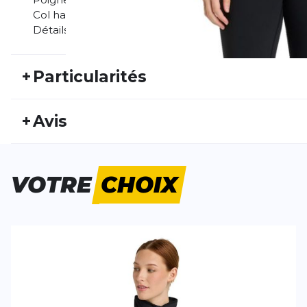
Col haut pour une chaleur supplémentaire au nivea
Détails réfléchissants pour une meilleure visibilité da
+
Particularités
REF:
NB25FS20049
Nu
+
Avis
Genre:
Femme
Typ
Personne n'a évalué ce produit.
VOTRE
CHOIX
ÉCRIS UN AVIS
Tes avis:
Ultra Light Half Zip
Evaluation du
Nom
Nom