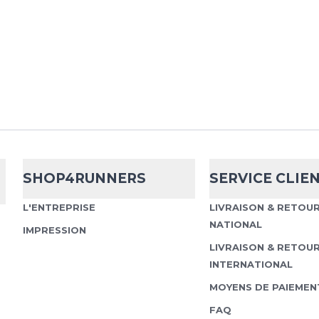
longues idéal pour équi
respirabi...
Hoka
Glidetec
Que ce soit pour l’écha
SHOP4RUNNERS
SERVICE CLIE
temps frais ou comme c
Glidetech Quarter Zip al
L'ENTREPRISE
LIVRAISON & RETOU
performance. Son...
NATIONAL
IMPRESSION
LIVRAISON & RETOU
INTERNATIONAL
MOYENS DE PAIEMEN
Hoka
Glidetec
FAQ