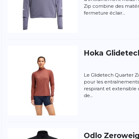
Zip combine des matér
fermeture éclair...
Hoka
Glidetec
Le Glidetech Quarter Zi
pour les entraînements 
respirant et extensible 
de...
ngen
la politique de confidentialité et
les conditions
Odlo
Zeroweig