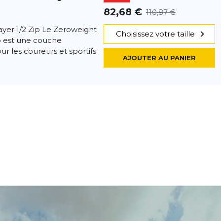
82,68 €
110,87 €
yer 1/2 Zip Le Zeroweight
Choisissez votre taille
lo est une couche
ur les coureurs et sportifs
AJOUTER AU PANIER
 1/2 Zip Mid
- 12 %
53,44 €
60,45 €
e Odlo Essential avec
Choisissez votre taille
r les activités sportives
a matière fonctionnelle
AJOUTER AU PANIER