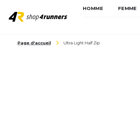
HOMME
FEMME
Aller au contenu
Page d'accueil
Ultra Light Half Zip