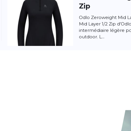
Zip
Odlo Zeroweight Mid La
Mid Layer 1/2 Zip d’Od
intermédiaire légère po
outdoor. L...
Odlo
Essential
Layer
La couche intermédiair
demi-zip est conçue pou
et le quotidien actif. L
respirant...