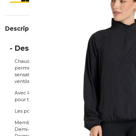
Description
Particularités
Avis
-
Description
Chaud et sec - par tous les temps ! Grâce à sa couche
permet de rester en mouvement. Par temps chaud, 
sensation de fraîcheur agréable en évacuant rapidem
ventilation optimale.
Avec le t-shirt de course Ultra Light Half Zip de Ne
pour toutes vos activités de plein air.
Les points forts du maillot New Balance Ultra Light Ha
Membrane déperlante pour une protection optima
Demi-zip pour une aération supplémentaire
Poignets élastiques qui protègent du vent et du froi