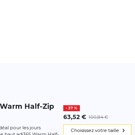
 Warm Half-Zip
- 37 %
63,52 €
100,84 €
éal pour les jours
Choisissez votre taille
 le haut adi365 Warm Half-