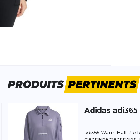
u du cou
ns l'obscurité
méro d'article étranger:
WJ51507-BK
e d'activité:
Fitness
Running
PRODUITS
PERTINENTS
Adidas
adi365
 produit
adi365 Warm Half-Zip Id
d'entraînement froids :