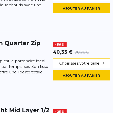
iaux chauds avec une
AJOUTER AU PANIER
h Quarter Zip
- 56 %
40,33 €
90,76 €
p est le partenaire idéal
Choisissez votre taille
par temps frais. Son tissu
offre une liberté totale
AJOUTER AU PANIER
ht Mid Layer 1/2
- 25 %