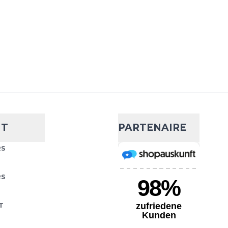
librer chaleur et
AJOUTER AU PANIER
h Quarter Zip
- 60 %
36,29 €
90,76 €
uffement, les sorties par
Choisissez votre taille
NT
PARTENAIRE
ouche intermédiaire, le
lie confort et
AJOUTER AU PANIER
RS
RS
T
h Quarter Zip
- 50 %