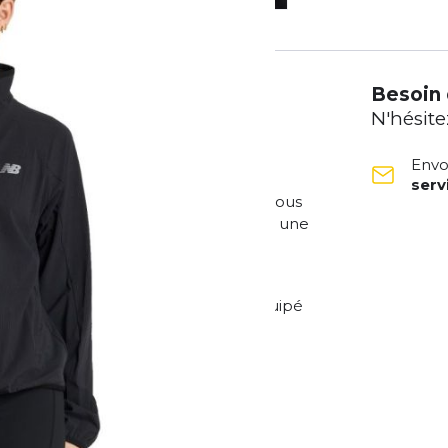
Besoin 
N'hésite
Envo
ser
 déperlante, ce t-shirt reste sec et vous
la technologie NB ICE vous procure une
ent l'humidité et en assurant une
w Balance, vous êtes parfaitement équipé
lf Zip :
le
d