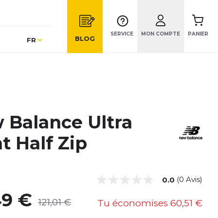
SERVICE
MON COMPTE
PANIER
Langue
BLOG
FR
 Balance Ultra
t Half Zip
(0 Avis)
0.0
49 €
121,01 €
Tu économises
60,51 €