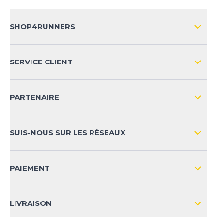
SHOP4RUNNERS
L'ENTREPRISE
SERVICE CLIENT
IMPRESSION
LIVRAISON & RETOURS NATIONAL
PARTENAIRE
LIVRAISON & RETOURS INTERNATIONAL
MOYENS DE PAIEMENT
SUIS-NOUS SUR LES RÉSEAUX
FAQ
CONTACT
PAIEMENT
SÉCURITÉ DES PRODUITS
LIVRAISON