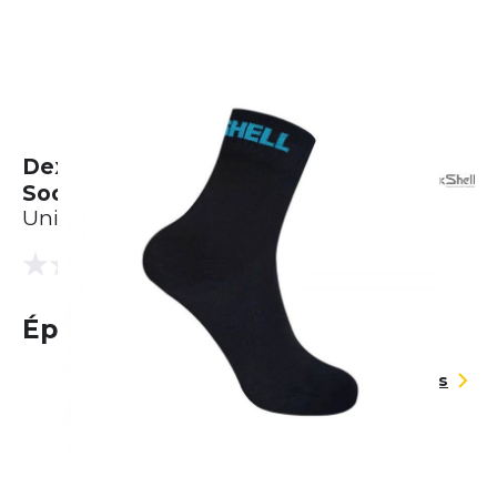
Dexshell Waterproof Ultra Thin
Socks
Unisexe
(0 Avis)
0.0
Épuisé
Guide des tailles