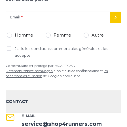
Datenschutzbestimmungen
la politique de confidentialité et
les
conditions d'utilisation
de Google s'appliquent.
Email
ENVO
Homme
Femme
Autre
J'ai lu
les conditions commerciales générales
et les
accepte
Ce formulaire est protégé par reCAPTCHA –
Datenschutzbestimmungen
la politique de confidentialité et
les
conditions d'utilisation
de Google s'appliquent.
CONTACT
E-MAIL
service@shop4runners.com