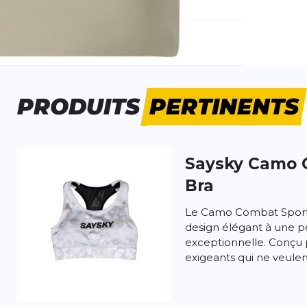
méro d'article étranger:
E243408-3110
e d'activité:
Fitness
Running
PRODUITS
PERTINENTS
Saysky
Camo 
 produit
Bra
Le Camo Combat Sports 
design élégant à une 
exceptionnelle. Conçu 
exigeants qui ne veulent 