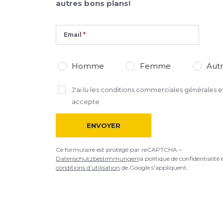
autres bons plans!
Email
Homme
Femme
Aut
J'ai lu
les conditions commerciales générales
et
accepte
ENVOYER
Ce formulaire est protégé par reCAPTCHA –
Datenschutzbestimmungen
la politique de confidentialité 
conditions d'utilisation
de Google s'appliquent.