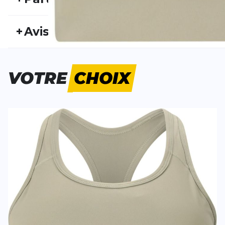
REF:
ENDU26FS20003
Nu
+
Avis
Genre:
Femme
Typ
Personne n'a évalué ce produit.
VOTRE
CHOIX
ÉCRIS UN AVIS
Tes avis:
Alanie Sports Bra
Evaluation du
Nom
Nom
Titre de votre avis
Titre de votre avis
Votre avis detaillé
Votre avis detaillé