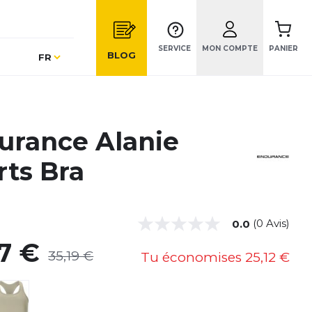
SERVICE
MON COMPTE
PANIER
Langue
BLOG
FR
urance Alanie
rts Bra
(0 Avis)
0.0
7 €
35,19 €
Tu économises
25,12 €