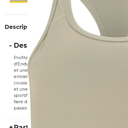
Description
Particularités
Avis
-
Description
Profitez d'un confort optimal à chaque entraînement 
d'Endurance. Composée à 82 % de polyester et à 18 %
et une grande liberté de mouvement. Cette brassièr
entraînements. Grâce à ses propriétés anti-transpirati
coussinets dans les bonnets sont amovibles si nécess
et une liberté de mouvement optimaux et confère a
sportif. Avec « Alanie », vous pouvez vous concentr
faire de compromis sur le soutien et le confort. Un
passionnées de sport !
+
Particularités