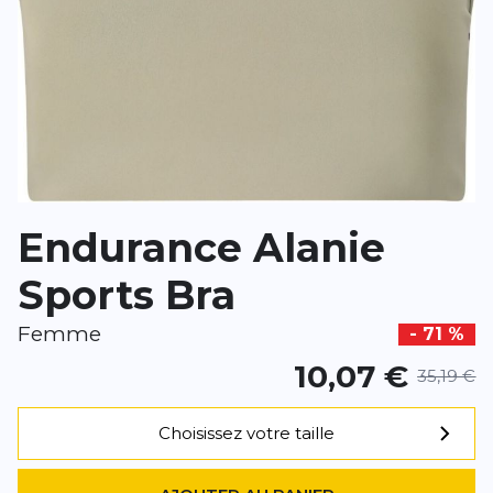
*
Champs requis
AJOUTER UN AVIS
Endurance Alanie
Ce formulaire est protégé par reCAPTCHA –
Datenschutzbestimmu
d'utilisation
de Google s'appliquent.
Sports Bra
Femme
- 71 %
10,07 €
35,19 €
Choisissez votre taille