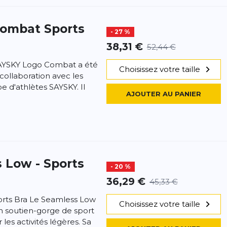
ombat Sports
- 27 %
38,31 €
52,44 €
SAYSKY Logo Combat a été
Choisissez votre taille
collaboration avec les
 d'athlètes SAYSKY. Il
AJOUTER AU PANIER
 Low - Sports
- 20 %
36,29 €
45,33 €
rts Bra Le Seamless Low
Choisissez votre taille
un soutien-gorge de sport
les activités légères. Sa