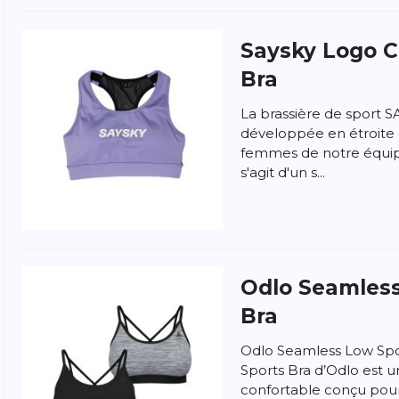
Saysky
Logo C
Bra
La brassière de sport 
développée en étroite 
femmes de notre équipe
s'agit d'un s...
ngen
la politique de confidentialité et
les conditions
Odlo
Seamless
Bra
Odlo Seamless Low Spo
Sports Bra d’Odlo est 
confortable conçu pour 