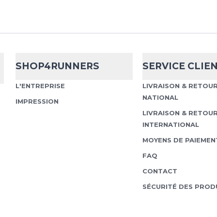
Nike
Swoosh M
Women's Padded Sports
SHOP4RUNNERS
SERVICE CLIE
athlètes qui souhaitent
répondant à toutes les
L'ENTREPRISE
LIVRAISON & RETOU
d'entraînement, nous av
NATIONAL
IMPRESSION
LIVRAISON & RETOU
INTERNATIONAL
MOYENS DE PAIEMEN
Saysky
Motion
FAQ
CONTACT
Le Motion Sports Bra de
SÉCURITÉ DES PROD
élégant à une perform
Conçu pour les coureur
veulent faire aucun...