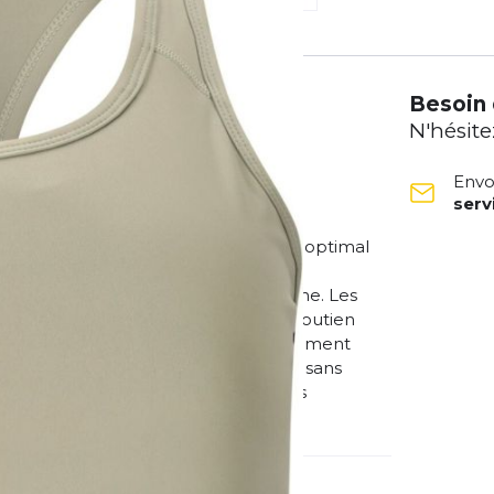
Besoin 
N'hésite
Envo
ser
avec la brassière de sport « Alanie »
 d'élasthanne, elle offre un confort optimal
e offre un maintien moyen pour vos
on, elle reste toujours sèche et fraîche. Les
aire. Le dos nageur contribue à un soutien
u soutien-gorge un look particulièrement
er pleinement sur votre entraînement sans
 indispensable pour toutes les femmes