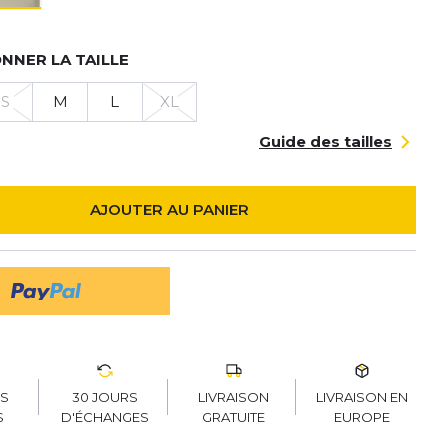
NNER LA TAILLE
S
M
L
XL
Guide des tailles
AJOUTER AU PANIER
30 JOURS
LIVRAISON
LIVRAISON EN
RS
D'ÉCHANGES
GRATUITE
EUROPE
S