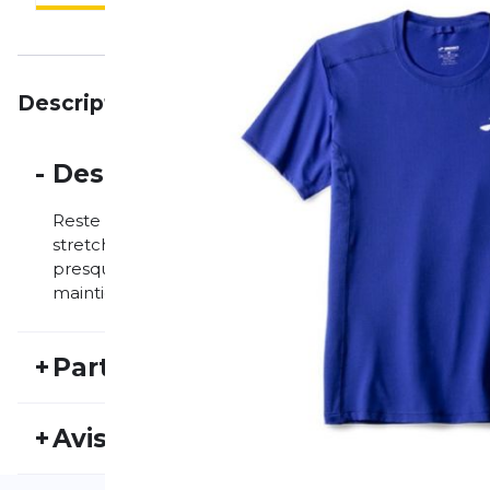
Description
Particularités
Avis
-
Description
Reste cool dans ce maillot de course sans manches 
stretch quadridirectionnelle évacuant la transpirati
presque en apesanteur et un confort à des kilomètres.
maintient frais entre les lavages.
+
Particularités
REF:
BRK25FS10081
Nu
+
Avis
Genre:
Homme
Typ