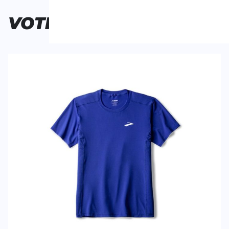
Personne n'a évalué ce produit.
VOTRE
CHOIX
ÉCRIS UN AVIS
Tes avis:
Atmosphere Short Sleeve 3.0
Evaluation du
Nom
Nom
Titre de votre avis
Titre de votre avis
Votre avis detaillé
Votre avis detaillé