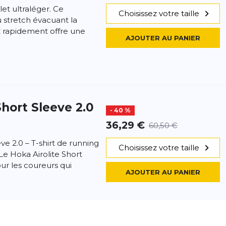
let ultraléger. Ce
Choisissez votre taille
 stretch évacuant la
t rapidement offre une
AJOUTER AU PANIER
Short Sleeve 2.0
- 40 %
36,29 €
60,50 €
ve 2.0 – T-shirt de running
Choisissez votre taille
 Le Hoka Airolite Short
ur les coureurs qui
AJOUTER AU PANIER