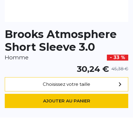
*
Champs requis
AJOUTER UN AVIS
Brooks Atmosphere
Ce formulaire est protégé par reCAPTCHA –
Datenschutzbestimmu
d'utilisation
de Google s'appliquent.
Short Sleeve 3.0
Homme
- 33 %
30,24 €
45,38 €
Choisissez votre taille
AJOUTER AU PANIER