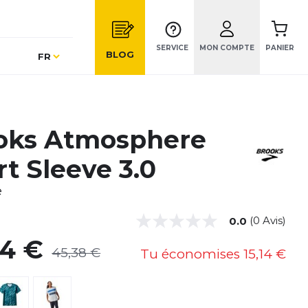
SERVICE
MON COMPTE
PANIER
Langue
BLOG
FR
oks Atmosphere
t Sleeve 3.0
e
(0 Avis)
0.0
24 €
45,38 €
Tu économises
15,14 €