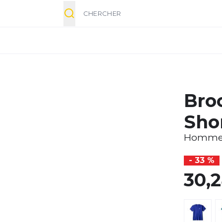
Chercher
Bro
Shor
Homm
- 33 %
30,