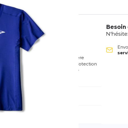
Besoin 
N'hésite
Envo
ser
ultraléger. Ce modèle léger en matière
on et séchant rapidement offre une protection
 La finition résistante aux odeurs le
méro d'article étranger:
211538-448
e d'activité:
Fitness
Running