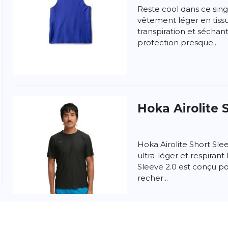
Reste cool dans ce sing
vêtement léger en tissu
transpiration et séchan
protection presque...
ngen
la politique de confidentialité et
les conditions
Hoka
Airolite 
Hoka Airolite Short Slee
ultra-léger et respirant
Sleeve 2.0 est conçu po
recher...