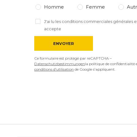
Homme
Femme
Aut
J'ai lu
les conditions commerciales générales
et
accepte
ENVOYER
Ce formulaire est protégé par reCAPTCHA –
Datenschutzbestimmungen
la politique de confidentialité 
conditions d'utilisation
de Google s'appliquent.