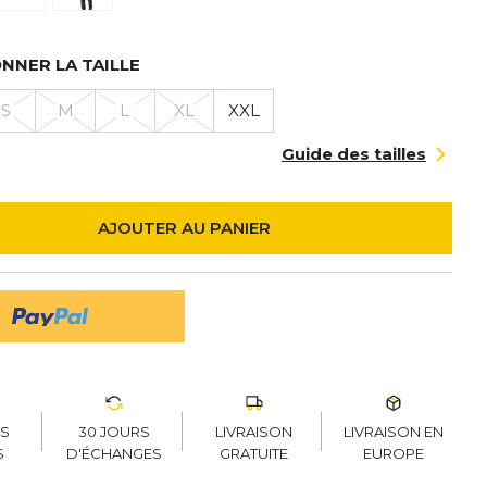
NNER LA TAILLE
S
M
L
XL
XXL
Guide des tailles
AJOUTER AU PANIER
30 JOURS
LIVRAISON
LIVRAISON EN
RS
D'ÉCHANGES
GRATUITE
EUROPE
S