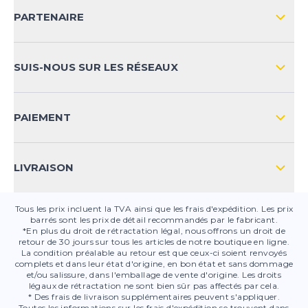
LIVRAISON & RETOURS NATIONAL
PARTENAIRE
LIVRAISON & RETOURS INTERNATIONAL
MOYENS DE PAIEMENT
SUIS-NOUS SUR LES RÉSEAUX
FAQ
CONTACT
PAIEMENT
SÉCURITÉ DES PRODUITS
LIVRAISON
Tous les prix incluent la TVA ainsi que les frais d'expédition. Les prix
barrés sont les prix de détail recommandés par le fabricant.
*En plus du droit de rétractation légal, nous offrons un droit de
retour de 30 jours sur tous les articles de notre boutique en ligne.
La condition préalable au retour est que ceux-ci soient renvoyés
complets et dans leur état d'origine, en bon état et sans dommage
et/ou salissure, dans l'emballage de vente d'origine. Les droits
légaux de rétractation ne sont bien sûr pas affectés par cela.
* Des frais de livraison supplémentaires peuvent s'appliquer.
Toutes les informations sur les frais d'expédition se trouvent dans