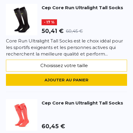
Datenschutzbestimmungen
la politique de confidentialité et
les
Cep
Core Run Ultralight Tall Socks
conditions d'utilisation
de Google s'appliquent.
- 17 %
50,41 €
60,45 €
Core Run Ultralight Tall Socks est le choix idéal pour
les sportifs exigeants et les personnes actives qui
recherchent la meilleure qualité et perform...
Choisissez votre taille
AJOUTER AU PANIER
Cep
Core Run Ultralight Tall Socks
60,45 €