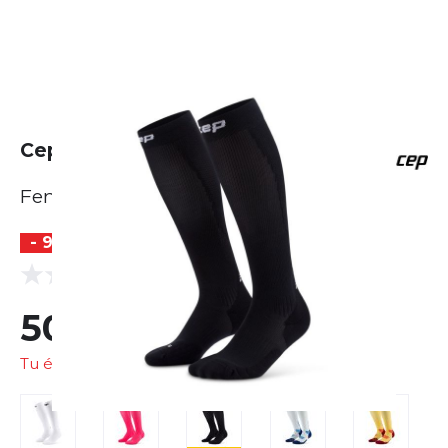
Cep Core Run Tall Socks
Femme
- 9 %
(0 Avis)
0.0
50,41 €
55,41 €
Tu économises
5,00 €