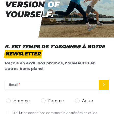
VERSION OF
VERSION OF
YOURSELF.
YOURSELF.
IL EST TEMPS DE T'ABONNER À NOTRE
NEWSLETTER
Reçois en exclu nos promos, nouveautés et
autres bons plans!
Email
ENVO
Homme
Femme
Autre
J'ai lu
les conditions commerciales générales
et les