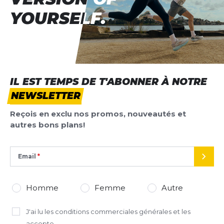
YOURSELF.
YOURSELF.
IL EST TEMPS DE T'ABONNER À NOTRE
NEWSLETTER
Reçois en exclu nos promos, nouveautés et
autres bons plans!
Email
ENVO
Homme
Femme
Autre
J'ai lu
les conditions commerciales générales
et les
accepte