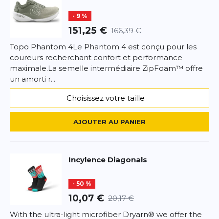
- 9 %
151,25 €
166,39 €
Topo Phantom 4Le Phantom 4 est conçu pour les
coureurs recherchant confort et performance
maximale.La semelle intermédiaire ZipFoam™ offre
un amorti r...
Choisissez votre taille
AJOUTER AU PANIER
Incylence
Diagonals
- 50 %
10,07 €
20,17 €
With the ultra-light microfiber Dryarn® we offer the