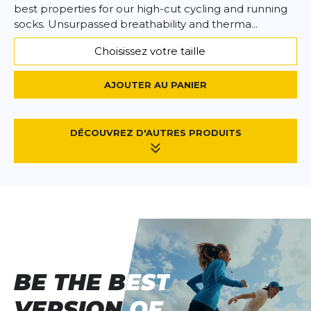
best properties for our high-cut cycling and running
socks. Unsurpassed breathability and therma...
Choisissez votre taille
AJOUTER AU PANIER
DÉCOUVREZ D'AUTRES PRODUITS
BE THE BEST
BE THE BEST
VERSION OF
VERSION OF