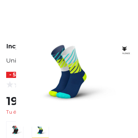
Incylence Diagonals
Unisexe
- 5 %
(0 Avis)
0.0
19,15 €
20,17 €
Tu économises
1,02 €