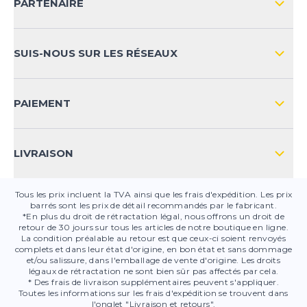
PARTENAIRE
LIVRAISON & RETOURS INTERNATIONAL
MOYENS DE PAIEMENT
SUIS-NOUS SUR LES RÉSEAUX
FAQ
CONTACT
PAIEMENT
SÉCURITÉ DES PRODUITS
LIVRAISON
Tous les prix incluent la TVA ainsi que les frais d'expédition. Les prix
barrés sont les prix de détail recommandés par le fabricant.
*En plus du droit de rétractation légal, nous offrons un droit de
retour de 30 jours sur tous les articles de notre boutique en ligne.
La condition préalable au retour est que ceux-ci soient renvoyés
complets et dans leur état d'origine, en bon état et sans dommage
et/ou salissure, dans l'emballage de vente d'origine. Les droits
légaux de rétractation ne sont bien sûr pas affectés par cela.
* Des frais de livraison supplémentaires peuvent s'appliquer.
Toutes les informations sur les frais d'expédition se trouvent dans
l'onglet "Livraison et retours".