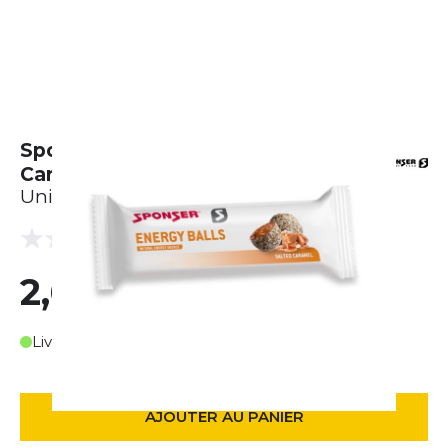
Sponser Energy Balls - Salted
Caramel (45g)
Unisexe
(0 Avis)
0.0
2,62 €
Livrable en 3-4 jours ouvrables
AJOUTER AU PANIER