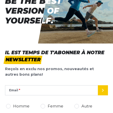
BE THE BEST
BE THE BEST
VERSION OF
VERSION OF
YOURSELF.
YOURSELF.
IL EST TEMPS DE T'ABONNER À NOTRE
NEWSLETTER
Reçois en exclu nos promos, nouveautés et
autres bons plans!
Email
ENVO
Homme
Femme
Autre