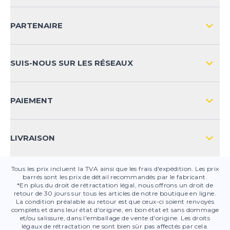
IMPRESSION
LIVRAISON & RETOURS NATIONAL
PARTENAIRE
LIVRAISON & RETOURS INTERNATIONAL
MOYENS DE PAIEMENT
SUIS-NOUS SUR LES RÉSEAUX
FAQ
CONTACT
PAIEMENT
SÉCURITÉ DES PRODUITS
LIVRAISON
Tous les prix incluent la TVA ainsi que les frais d'expédition. Les prix
barrés sont les prix de détail recommandés par le fabricant.
*En plus du droit de rétractation légal, nous offrons un droit de
retour de 30 jours sur tous les articles de notre boutique en ligne.
La condition préalable au retour est que ceux-ci soient renvoyés
complets et dans leur état d'origine, en bon état et sans dommage
et/ou salissure, dans l'emballage de vente d'origine. Les droits
légaux de rétractation ne sont bien sûr pas affectés par cela.