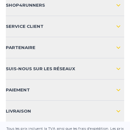
SHOP4RUNNERS
L'ENTREPRISE
SERVICE CLIENT
IMPRESSION
LIVRAISON & RETOURS NATIONAL
PARTENAIRE
LIVRAISON & RETOURS INTERNATIONAL
MOYENS DE PAIEMENT
SUIS-NOUS SUR LES RÉSEAUX
FAQ
CONTACT
PAIEMENT
SÉCURITÉ DES PRODUITS
LIVRAISON
Tous les prix incluent la TVA ainsi que les frais d'expédition. Les prix