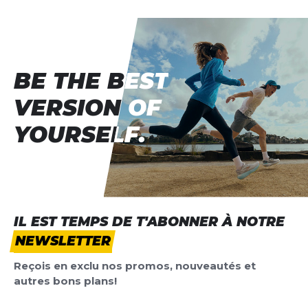
BE THE BEST
BE THE BEST
VERSION OF
VERSION OF
YOURSELF.
YOURSELF.
IL EST TEMPS DE T'ABONNER À NOTRE
NEWSLETTER
Reçois en exclu nos promos, nouveautés et
autres bons plans!