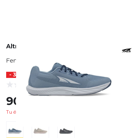
Altra Escalante 4
Femme
- 36 %
BESTSELLER
(0 Avis)
0.0
90,75 €
141,18 €
Tu économises
50,43 €