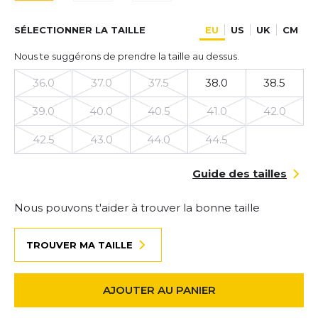
SÉLECTIONNER LA TAILLE
EU
US
UK
CM
Nous te suggérons de prendre la taille au dessus.
36.0
37.0
37.5
38.0
38.5
39.0
40.0
40.5
41.0
42.0
42.5
43.0
44.0
44.5
Guide des tailles
Nous pouvons t'aider à trouver la bonne taille
TROUVER MA TAILLE
AJOUTER AU PANIER