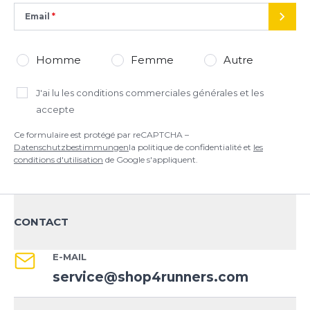
Email
ENVO
Homme
Femme
Autre
J'ai lu
les conditions commerciales générales
et les
accepte
Ce formulaire est protégé par reCAPTCHA –
Datenschutzbestimmungen
la politique de confidentialité et
les
conditions d'utilisation
de Google s'appliquent.
CONTACT
E-MAIL
service@shop4runners.com