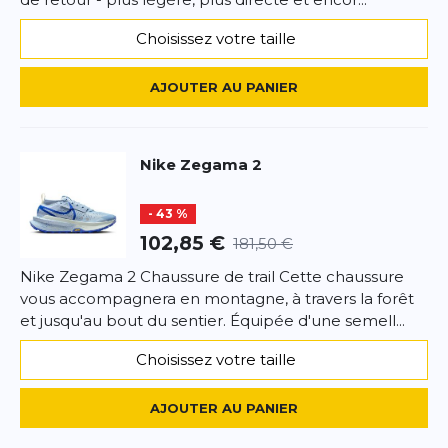
Polyvalente pour l’entraînement et le quotidien
*
Champs requis
Grande flexibilité
Choisissez votre taille
Chaussure neutre confortable
AJOUTER UN AVIS
AJOUTER AU PANIER
Conclusion:
L’Escalante 4 séduit par son confort naturel, sa
Ce formulaire est protégé par reCAPTCHA –
flexibilité et sa polyvalence au quotidien.
Datenschutzbestimmungen
la politique de confidentialité et
les
Nike
Zegama 2
conditions d'utilisation
de Google s'appliquent.
- 43 %
102,85 €
181,50 €
Nike Zegama 2 Chaussure de trail Cette chaussure
vous accompagnera en montagne, à travers la forêt
et jusqu'au bout du sentier. Équipée d'une semell...
Choisissez votre taille
AJOUTER AU PANIER