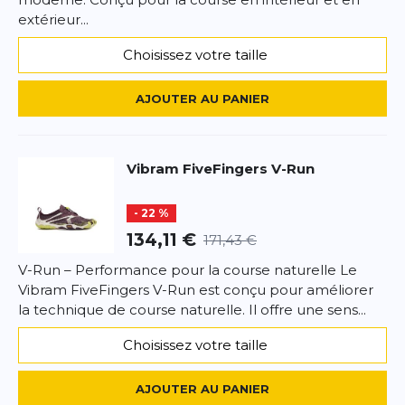
extérieur...
*
Champs requis
Choisissez votre taille
AJOUTER UN AVIS
AJOUTER AU PANIER
Ce formulaire est protégé par reCAPTCHA –
Datenschutzbestimmungen
la politique de confidentialité et
les
conditions d'utilisation
de Google s'appliquent.
Vibram
FiveFingers V-Run
- 22 %
134,11 €
171,43 €
V-Run – Performance pour la course naturelle Le
Vibram FiveFingers V-Run est conçu pour améliorer
la technique de course naturelle. Il offre une sens...
Choisissez votre taille
AJOUTER AU PANIER