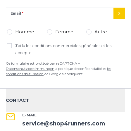
Email
ENVO
Homme
Femme
Autre
J'ai lu
les conditions commerciales générales
et les
accepte
Ce formulaire est protégé par reCAPTCHA –
Datenschutzbestimmungen
la politique de confidentialité et
les
conditions d'utilisation
de Google s'appliquent.
CONTACT
E-MAIL
service@shop4runners.com