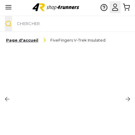
Chercher
Aller au contenu
Page d'accueil
FiveFingers V-Trek Insulated