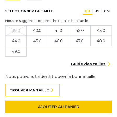
SÉLECTIONNER LA TAILLE
EU
US
CM
Nous te suggérons de prendre ta taille habituelle
39.0
40.0
41.0
42.0
43.0
44.0
45.0
46.0
47.0
48.0
49.0
Guide des tailles
Nous pouvons t'aider à trouver la bonne taille
TROUVER MA TAILLE
AJOUTER AU PANIER