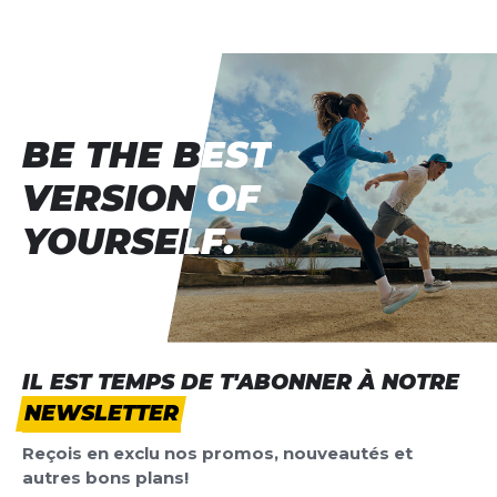
BE THE BEST
BE THE BEST
VERSION OF
VERSION OF
YOURSELF.
YOURSELF.
IL EST TEMPS DE T'ABONNER À NOTRE
NEWSLETTER
Reçois en exclu nos promos, nouveautés et
autres bons plans!