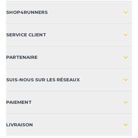
SHOP4RUNNERS
L'ENTREPRISE
SERVICE CLIENT
IMPRESSION
LIVRAISON & RETOURS NATIONAL
PARTENAIRE
LIVRAISON & RETOURS INTERNATIONAL
MOYENS DE PAIEMENT
SUIS-NOUS SUR LES RÉSEAUX
FAQ
CONTACT
PAIEMENT
SÉCURITÉ DES PRODUITS
LIVRAISON