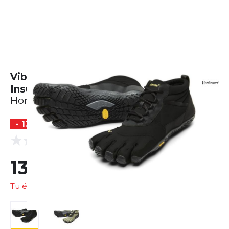
Vibram FiveFingers V-Trek
Insulated
Homme
- 13 %
(0 Avis)
0.0
131,08 €
151,16 €
Tu économises
20,08 €