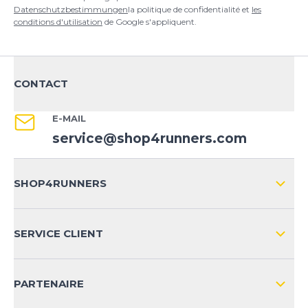
Datenschutzbestimmungen
la politique de confidentialité et
les
conditions d'utilisation
de Google s'appliquent.
CONTACT
E-MAIL
service@shop4runners.com
SHOP4RUNNERS
L'ENTREPRISE
SERVICE CLIENT
IMPRESSION
LIVRAISON & RETOURS NATIONAL
PARTENAIRE
LIVRAISON & RETOURS INTERNATIONAL