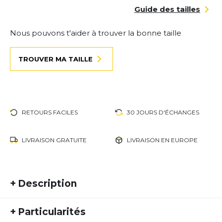
Guide des tailles
Nous pouvons t'aider à trouver la bonne taille
TROUVER MA TAILLE
RETOURS FACILES
30 JOURS D'ÉCHANGES
LIVRAISON GRATUITE
LIVRAISON EN EUROPE
+
Description
New Balance Fresh Foam Hierro v9
– découvrez
+
Particularités
le confort, l'adhérence et la protection sur tous les