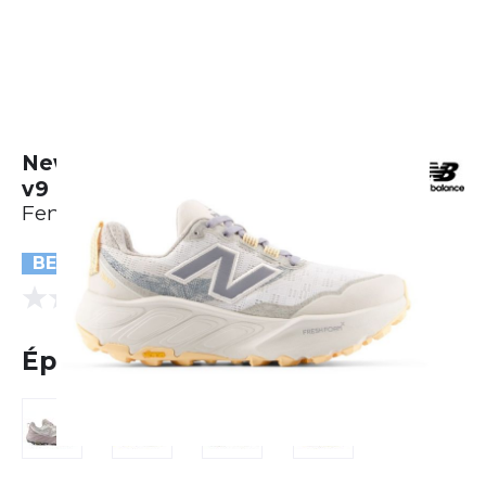
New Balance Fresh Foam Hierro
v9
Femme
BESTSELLER
(0 Avis)
0.0
Épuisé