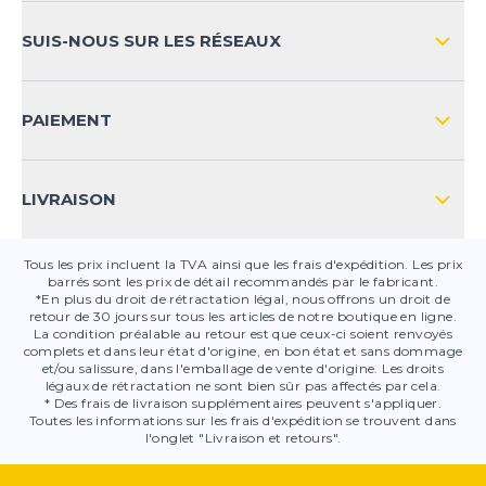
MOYENS DE PAIEMENT
SUIS-NOUS SUR LES RÉSEAUX
FAQ
CONTACT
PAIEMENT
SÉCURITÉ DES PRODUITS
LIVRAISON
Tous les prix incluent la TVA ainsi que les frais d'expédition. Les prix
barrés sont les prix de détail recommandés par le fabricant.
*En plus du droit de rétractation légal, nous offrons un droit de
retour de 30 jours sur tous les articles de notre boutique en ligne.
La condition préalable au retour est que ceux-ci soient renvoyés
complets et dans leur état d'origine, en bon état et sans dommage
et/ou salissure, dans l'emballage de vente d'origine. Les droits
légaux de rétractation ne sont bien sûr pas affectés par cela.
* Des frais de livraison supplémentaires peuvent s'appliquer.
Toutes les informations sur les frais d'expédition se trouvent dans
l'onglet "Livraison et retours".