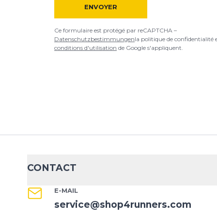
ENVOYER
Ce formulaire est protégé par reCAPTCHA –
Datenschutzbestimmungen
la politique de confidentialité 
conditions d'utilisation
de Google s'appliquent.
CONTACT
E-MAIL
service@shop4runners.com