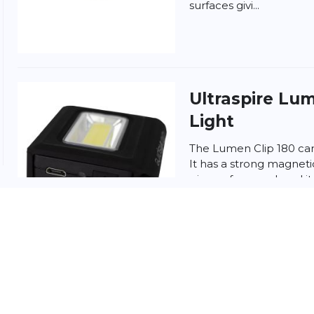
surfaces givi...
ngen
la politique de confidentialité et
les conditions
Ultraspire
Lum
Light
The Lumen Clip 180 can
It has a strong magneti
piece of apparel, and it
Ultraspire
Lum
Light