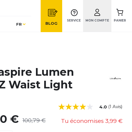
SERVICE
MON COMPTE
PANIER
Langue
BLOG
FR
raspire Lumen
Z Waist Light
(1 Avis)
4.0
80 €
100,79 €
Tu économises
3,99 €