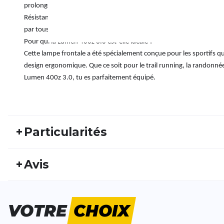
prolongées. Elle dispose de différents niveaux de luminosité pour 
Résistance aux intempéries : qu'il pleuve ou qu'elle transpire, l'ét
par tous les temps.
Pour qui la Lumen 400z 3.0 est-elle idéale ?
Cette lampe frontale a été spécialement conçue pour les sportifs qui
design ergonomique. Que ce soit pour le trail running, la randonné
Lumen 400z 3.0, tu es parfaitement équipé.
+
Particularités
REF:
UA24HW30002
Nu
+
Avis
Type
Ge
Fitness
Running
d'activité:
Bien
VOTRE
CHOIX
Ca a plus, c'est arrivé en bon état