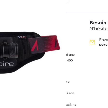
Besoin 
N'hésite
Envo
ser
entures ultimes en plein air.
es randonneurs et les aventuriers qui recherchent une
ntale innovante séduit par son puissant spot de 400
les plus exigeantes.
sion de la lumière du projecteur avec une lumière
les courses sur route et les terrains techniques.
pour favoriser la liberté de mouvement. Grâce à son
presque pas que tu la portes.
ium-ion, la lampe reste fiable même lors d'utilisations