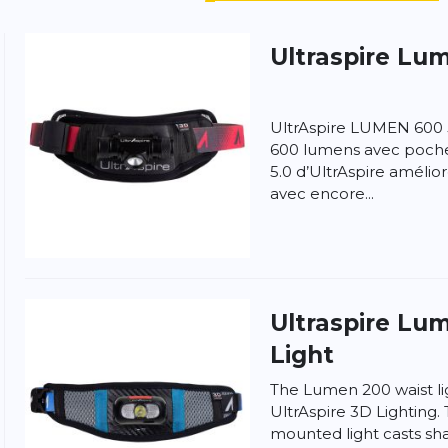
Ultraspire
Lum
UltrAspire LUMEN 600 
 produit
600 lumens avec poch
5.0 d’UltrAspire amélio
avec encore...
Ultraspire
Lum
Light
The Lumen 200 waist lig
UltrAspire 3D Lighting.
mounted light casts s