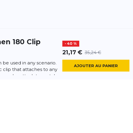
en 180 Clip
- 40 %
21,17 €
35,24 €
 be used in any scenario.
AJOUTER AU PANIER
c clip that attaches to any
 can also attach to metal...
en 50S Wrist
- 10 %
18,14 €
20,12 €