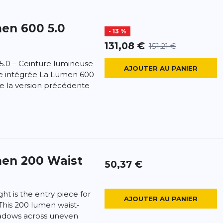
en 600 5.0
- 13 %
131,08 €
151,21 €
5.0 – Ceinture lumineuse
AJOUTER AU PANIER
e intégrée La Lumen 600
re la version précédente
en 200 Waist
50,37 €
ht is the entry piece for
AJOUTER AU PANIER
 This 200 lumen waist-
hadows across uneven