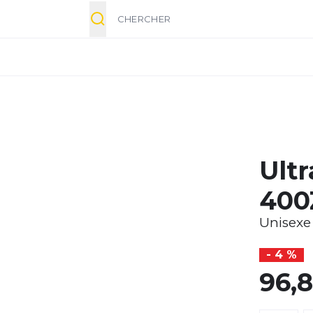
Chercher
Ult
400
Unisexe
- 4 %
96,