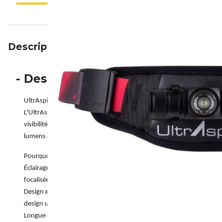
Description
Particularités
Avis
-
Description
UltrAspire Lumen 400z 3.0 - Ta lampe frontale puissante pour des av
L'UltrAspire Lumen 400z 3.0 est le choix idéal pour les coureurs, l
visibilité et un confort maximum dans l'obscurité. Cette lampe fro
lumens qui te permet de voir clairement, même dans les conditions 
Pourquoi la Lumen 400z 3.0 ?
Éclairage parfait : le mode Flood-and-Spot combine une large diffu
focalisée pour détecter les obstacles à temps. Idéal pour les trails, 
Design ergonomique : la lampe frontale a été spécialement conçue 
design ultraléger et à sa sangle confortable et réglable, tu ne sens 
Longue durée de vie des piles : grâce aux piles rechargeables au lith