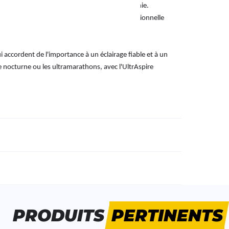
économiser de l'énergie et maximiser l'autonomie.
anchéité IPX4 permet à la lampe de rester opérationnelle
 accordent de l'importance à un éclairage fiable et à un
e nocturne ou les ultramarathons, avec l'UltrAspire
méro d'article étranger:
UA550BK
nre:
Unisexe
PRODUITS
PERTINENTS