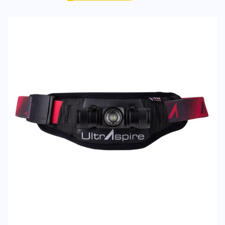
Moi
09/01/2026
ÉCRIS UN AVIS
Tes avis:
Lumen 400Z Waist Light
Evaluation du
Nom
Nom
Titre de votre avis
Titre de votre avis
Votre avis detaillé
Votre avis detaillé
*
Champs requis