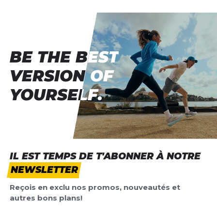
BE THE BEST
BE THE BEST
VERSION OF
VERSION OF
YOURSELF.
YOURSELF.
IL EST TEMPS DE T'ABONNER À NOTRE
NEWSLETTER
Reçois en exclu nos promos, nouveautés et
autres bons plans!