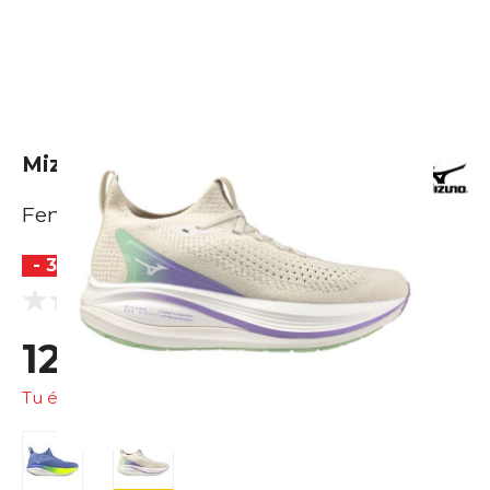
Mizuno Neo Vista 2
Femme
- 30 %
BESTSELLER
(0 Avis)
0.0
127,05 €
181,51 €
Tu économises
54,46 €