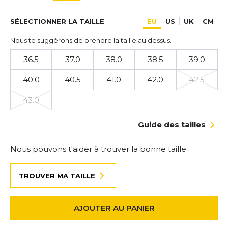
SÉLECTIONNER LA TAILLE
EU
US
UK
CM
Nous te suggérons de prendre la taille au dessus.
36.5
37.0
38.0
38.5
39.0
40.0
40.5
41.0
42.0
42.5
43.0
Guide des tailles
Nous pouvons t'aider à trouver la bonne taille
TROUVER MA TAILLE
AJOUTER AU PANIER