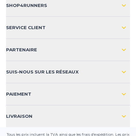
SHOP4RUNNERS
L'ENTREPRISE
SERVICE CLIENT
IMPRESSION
LIVRAISON & RETOURS NATIONAL
PARTENAIRE
LIVRAISON & RETOURS INTERNATIONAL
MOYENS DE PAIEMENT
SUIS-NOUS SUR LES RÉSEAUX
FAQ
CONTACT
PAIEMENT
SÉCURITÉ DES PRODUITS
LIVRAISON
Tous les prix incluent la TVA ainsi que les frais d'expédition. Les prix