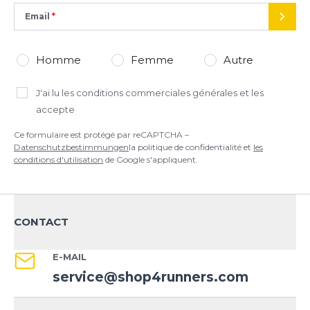
Email
ENVO
Homme
Femme
Autre
J'ai lu
les conditions commerciales générales
et les
accepte
Ce formulaire est protégé par reCAPTCHA –
Datenschutzbestimmungen
la politique de confidentialité et
les
conditions d'utilisation
de Google s'appliquent.
CONTACT
E-MAIL
service@shop4runners.com